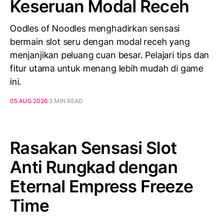
Keseruan Modal Receh
Oodles of Noodles menghadirkan sensasi
bermain slot seru dengan modal receh yang
menjanjikan peluang cuan besar. Pelajari tips dan
fitur utama untuk menang lebih mudah di game
ini.
05 AUG 2026
3 MIN READ
Rasakan Sensasi Slot
Anti Rungkad dengan
Eternal Empress Freeze
Time