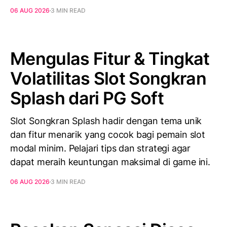
06 AUG 2026
3 MIN READ
Mengulas Fitur & Tingkat
Volatilitas Slot Songkran
Splash dari PG Soft
Slot Songkran Splash hadir dengan tema unik
dan fitur menarik yang cocok bagi pemain slot
modal minim. Pelajari tips dan strategi agar
dapat meraih keuntungan maksimal di game ini.
06 AUG 2026
3 MIN READ