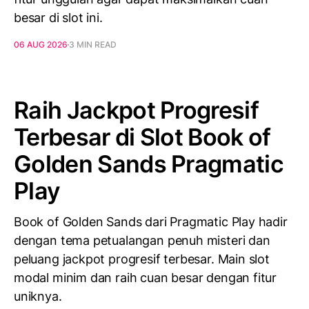
besar di slot ini.
06 AUG 2026
3 MIN READ
Raih Jackpot Progresif
Terbesar di Slot Book of
Golden Sands Pragmatic
Play
Book of Golden Sands dari Pragmatic Play hadir
dengan tema petualangan penuh misteri dan
peluang jackpot progresif terbesar. Main slot
modal minim dan raih cuan besar dengan fitur
uniknya.