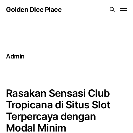
Golden Dice Place
Admin
Rasakan Sensasi Club
Tropicana di Situs Slot
Terpercaya dengan
Modal Minim