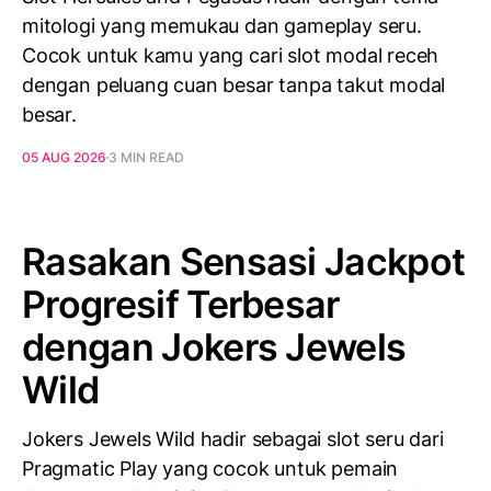
mitologi yang memukau dan gameplay seru.
Cocok untuk kamu yang cari slot modal receh
dengan peluang cuan besar tanpa takut modal
besar.
05 AUG 2026
3 MIN READ
Rasakan Sensasi Jackpot
Progresif Terbesar
dengan Jokers Jewels
Wild
Jokers Jewels Wild hadir sebagai slot seru dari
Pragmatic Play yang cocok untuk pemain