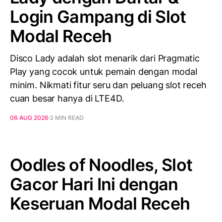
Login Gampang di Slot
Modal Receh
Disco Lady adalah slot menarik dari Pragmatic
Play yang cocok untuk pemain dengan modal
minim. Nikmati fitur seru dan peluang slot receh
cuan besar hanya di LTE4D.
06 AUG 2026
3 MIN READ
Oodles of Noodles, Slot
Gacor Hari Ini dengan
Keseruan Modal Receh