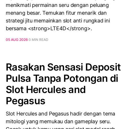
menikmati permainan seru dengan peluang
menang besar. Temukan fitur menarik dan
strategi jitu memainkan slot anti rungkad ini
bersama <strong>LTE4D</strong>.
05 AUG 2026
3 MIN READ
Rasakan Sensasi Deposit
Pulsa Tanpa Potongan di
Slot Hercules and
Pegasus
Slot Hercules and Pegasus hadir dengan tema
mitologi yang memukau dan gameplay seru.