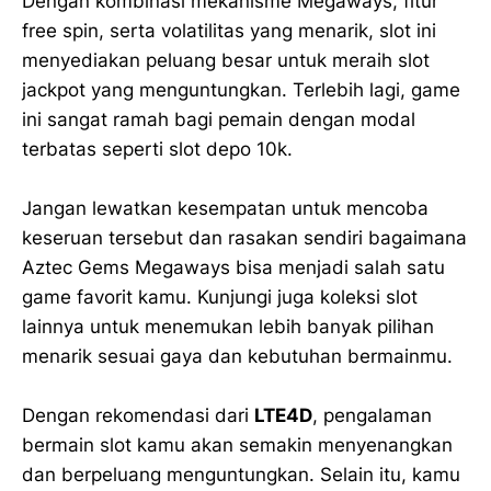
Dengan kombinasi mekanisme Megaways, fitur
free spin, serta volatilitas yang menarik, slot ini
menyediakan peluang besar untuk meraih slot
jackpot yang menguntungkan. Terlebih lagi, game
ini sangat ramah bagi pemain dengan modal
terbatas seperti slot depo 10k.
Jangan lewatkan kesempatan untuk mencoba
keseruan tersebut dan rasakan sendiri bagaimana
Aztec Gems Megaways bisa menjadi salah satu
game favorit kamu. Kunjungi juga koleksi slot
lainnya untuk menemukan lebih banyak pilihan
menarik sesuai gaya dan kebutuhan bermainmu.
Dengan rekomendasi dari
LTE4D
, pengalaman
bermain slot kamu akan semakin menyenangkan
dan berpeluang menguntungkan. Selain itu, kamu