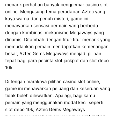
menarik perhatian banyak penggemar casino slot
online. Mengusung tema peradaban Aztec yang
kaya warna dan penuh misteri, game ini
menawarkan sensasi bermain yang berbeda
dengan kombinasi mekanisme Megaways yang
dinamis. Ditambah dengan fitur-fitur menarik yang
memudahkan pemain mendapatkan kemenangan
besar, Aztec Gems Megaways menjadi pilihan
tepat bagi para pecinta slot jackpot dan slot depo
10k.
Di tengah maraknya pilihan casino slot online,
game ini menawarkan peluang dan keseruan yang
tidak boleh dilewatkan. Apalagi, bagi kamu
pemain yang menggunakan modal kecil seperti
slot depo 10k, Aztec Gems Megaways