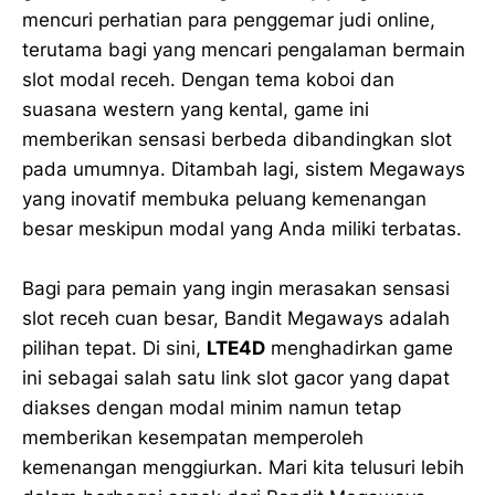
mencuri perhatian para penggemar judi online,
terutama bagi yang mencari pengalaman bermain
slot modal receh. Dengan tema koboi dan
suasana western yang kental, game ini
memberikan sensasi berbeda dibandingkan slot
pada umumnya. Ditambah lagi, sistem Megaways
yang inovatif membuka peluang kemenangan
besar meskipun modal yang Anda miliki terbatas.
Bagi para pemain yang ingin merasakan sensasi
slot receh cuan besar, Bandit Megaways adalah
pilihan tepat. Di sini,
LTE4D
menghadirkan game
ini sebagai salah satu link slot gacor yang dapat
diakses dengan modal minim namun tetap
memberikan kesempatan memperoleh
kemenangan menggiurkan. Mari kita telusuri lebih