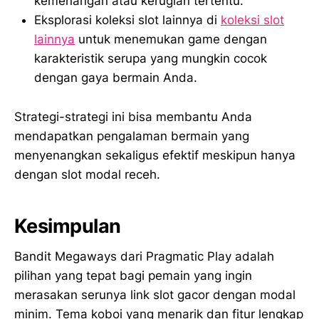
kemenangan atau kerugian tertentu.
Eksplorasi koleksi slot lainnya di
koleksi slot
lainnya
untuk menemukan game dengan
karakteristik serupa yang mungkin cocok
dengan gaya bermain Anda.
Strategi-strategi ini bisa membantu Anda
mendapatkan pengalaman bermain yang
menyenangkan sekaligus efektif meskipun hanya
dengan slot modal receh.
Kesimpulan
Bandit Megaways dari Pragmatic Play adalah
pilihan yang tepat bagi pemain yang ingin
merasakan serunya link slot gacor dengan modal
minim. Tema koboi yang menarik dan fitur lengkap