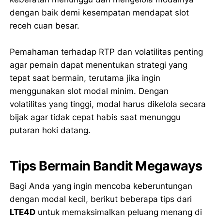
dengan baik demi kesempatan mendapat slot
receh cuan besar.
Pemahaman terhadap RTP dan volatilitas penting
agar pemain dapat menentukan strategi yang
tepat saat bermain, terutama jika ingin
menggunakan slot modal minim. Dengan
volatilitas yang tinggi, modal harus dikelola secara
bijak agar tidak cepat habis saat menunggu
putaran hoki datang.
Tips Bermain Bandit Megaways
Bagi Anda yang ingin mencoba keberuntungan
dengan modal kecil, berikut beberapa tips dari
LTE4D
untuk memaksimalkan peluang menang di