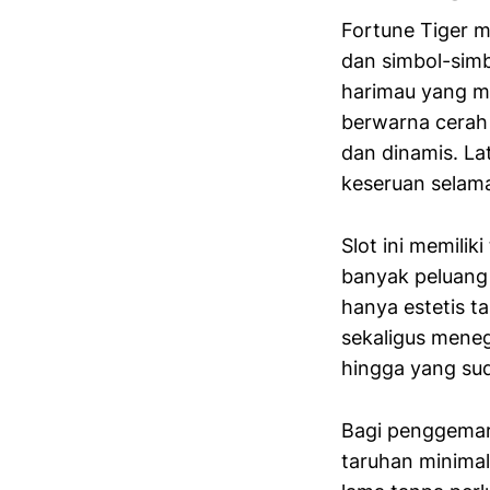
Fortune Tiger 
dan simbol-simbo
harimau yang me
berwarna cerah 
dan dinamis. La
keseruan selama
Slot ini memili
banyak peluang
hanya estetis 
sekaligus meneg
hingga yang su
Bagi penggemar
taruhan minimal