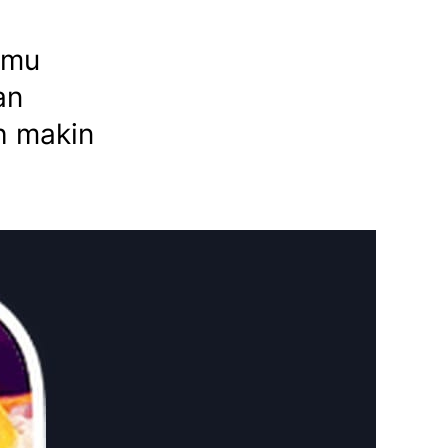
kamu
an
h makin