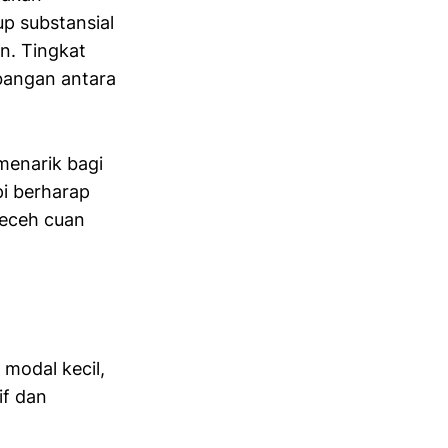
p substansial
n. Tingkat
bangan antara
 menarik bagi
i berharap
receh cuan
modal kecil,
if dan