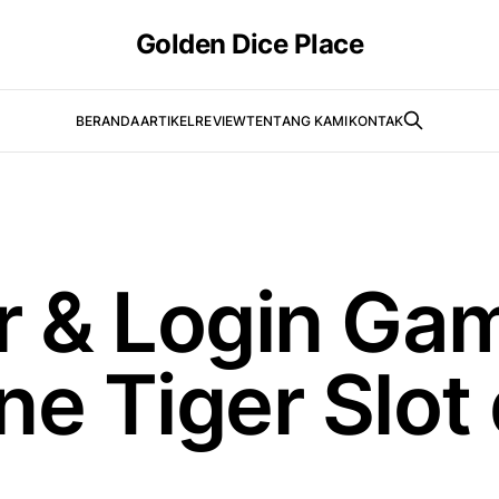
Golden Dice Place
BERANDA
ARTIKEL
REVIEW
TENTANG KAMI
KONTAK
ar & Login G
ne Tiger Slot