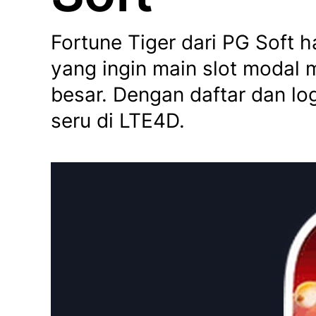
Fortune Tiger dari PG Soft h
yang ingin main slot modal 
besar. Dengan daftar dan lo
seru di LTE4D.