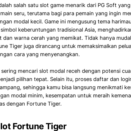
dalah salah satu slot game menarik dari PG Soft ya
main seru, terutama bagi para pemain yang ingin m
ngan modal kecil. Game ini mengusung tema harima
simbol keberuntungan tradisional Asia, menghadirk
 dan warna cerah yang memikat. Tidak hanya muda
tune Tiger juga dirancang untuk memaksimalkan pelu
ngan cara yang menyenangkan.
sering mencari slot modal receh dengan potensi cua
njadi pilihan tepat. Selain itu, proses daftar dan logi
ampang, sehingga kamu bisa langsung menikmati kese
engan modal minim, kesempatan untuk meraih kemen
uas dengan Fortune Tiger.
lot Fortune Tiger