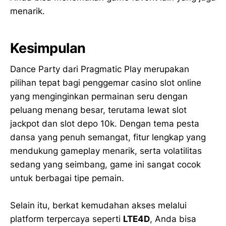
menarik.
Kesimpulan
Dance Party dari Pragmatic Play merupakan
pilihan tepat bagi penggemar casino slot online
yang menginginkan permainan seru dengan
peluang menang besar, terutama lewat slot
jackpot dan slot depo 10k. Dengan tema pesta
dansa yang penuh semangat, fitur lengkap yang
mendukung gameplay menarik, serta volatilitas
sedang yang seimbang, game ini sangat cocok
untuk berbagai tipe pemain.
Selain itu, berkat kemudahan akses melalui
platform terpercaya seperti
LTE4D
, Anda bisa