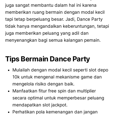
juga sangat membantu dalam hal ini karena
memberikan ruang bermain dengan modal kecil
tapi tetap berpeluang besar. Jadi, Dance Party
tidak hanya mengandalkan keberuntungan, tetapi
juga memberikan peluang yang adil dan
menyenangkan bagi semua kalangan pemain.
Tips Bermain Dance Party
Mulailah dengan modal kecil seperti slot depo
10k untuk mengenal mekanisme game dan
mengelola risiko dengan baik.
Manfaatkan fitur free spin dan multiplier
secara optimal untuk memperbesar peluang
mendapatkan slot jackpot.
Perhatikan pola kemenangan dan jangan