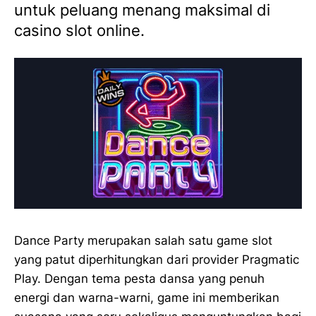
untuk peluang menang maksimal di
casino slot online.
Dance Party merupakan salah satu game slot
yang patut diperhitungkan dari provider Pragmatic
Play. Dengan tema pesta dansa yang penuh
energi dan warna-warni, game ini memberikan