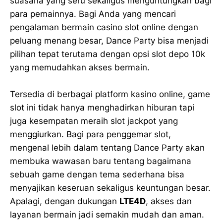
suasana yang seru sekaligus menguntungkan bagi
para pemainnya. Bagi Anda yang mencari
pengalaman bermain casino slot online dengan
peluang menang besar, Dance Party bisa menjadi
pilihan tepat terutama dengan opsi slot depo 10k
yang memudahkan akses bermain.
Tersedia di berbagai platform kasino online, game
slot ini tidak hanya menghadirkan hiburan tapi
juga kesempatan meraih slot jackpot yang
menggiurkan. Bagi para penggemar slot,
mengenal lebih dalam tentang Dance Party akan
membuka wawasan baru tentang bagaimana
sebuah game dengan tema sederhana bisa
menyajikan keseruan sekaligus keuntungan besar.
Apalagi, dengan dukungan
LTE4D
, akses dan
layanan bermain jadi semakin mudah dan aman.