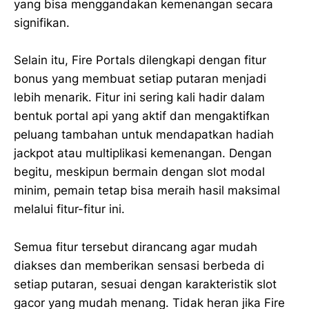
yang bisa menggandakan kemenangan secara
signifikan.
Selain itu, Fire Portals dilengkapi dengan fitur
bonus yang membuat setiap putaran menjadi
lebih menarik. Fitur ini sering kali hadir dalam
bentuk portal api yang aktif dan mengaktifkan
peluang tambahan untuk mendapatkan hadiah
jackpot atau multiplikasi kemenangan. Dengan
begitu, meskipun bermain dengan slot modal
minim, pemain tetap bisa meraih hasil maksimal
melalui fitur-fitur ini.
Semua fitur tersebut dirancang agar mudah
diakses dan memberikan sensasi berbeda di
setiap putaran, sesuai dengan karakteristik slot
gacor yang mudah menang. Tidak heran jika Fire