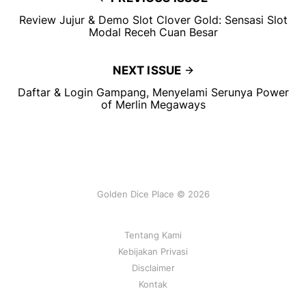
Review Jujur & Demo Slot Clover Gold: Sensasi Slot
Modal Receh Cuan Besar
NEXT ISSUE
Daftar & Login Gampang, Menyelami Serunya Power
of Merlin Megaways
Golden Dice Place © 2026
Tentang Kami
Kebijakan Privasi
Disclaimer
Kontak