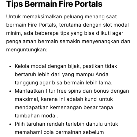
Tips Bermain Fire Portals
Untuk memaksimalkan peluang menang saat
bermain Fire Portals, terutama dengan slot modal
minim, ada beberapa tips yang bisa diikuti agar
pengalaman bermain semakin menyenangkan dan
menguntungkan:
Kelola modal dengan bijak, pastikan tidak
bertaruh lebih dari yang mampu Anda
tanggung agar bisa bermain lebih lama.
Manfaatkan fitur free spins dan bonus dengan
maksimal, karena ini adalah kunci untuk
mendapatkan kemenangan besar tanpa
tambahan modal.
Pilih taruhan rendah terlebih dahulu untuk
memahami pola permainan sebelum