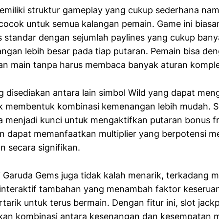
miliki struktur gameplay yang cukup sederhana nam
cocok untuk semua kalangan pemain. Game ini biasa
ls standar dengan sejumlah paylines yang cukup ban
ngan lebih besar pada tiap putaran. Pemain bisa d
n main tanpa harus membaca banyak aturan komple
g disediakan antara lain simbol Wild yang dapat men
uk membentuk kombinasi kemenangan lebih mudah. Sel
a menjadi kunci untuk mengaktifkan putaran bonus fr
in dapat memanfaatkan multiplier yang berpotensi 
n secara signifikan.
 Garuda Gems juga tidak kalah menarik, terkadang m
r interaktif tambahan yang menambah faktor keseru
tarik untuk terus bermain. Dengan fitur ini, slot jac
n kombinasi antara kesenangan dan kesempatan m