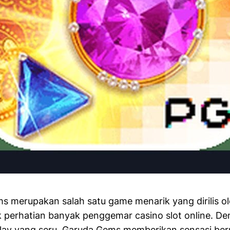
s merupakan salah satu game menarik yang dirilis o
k perhatian banyak penggemar casino slot online. D
lay yang seru, Garuda Gems memberikan sensasi ber