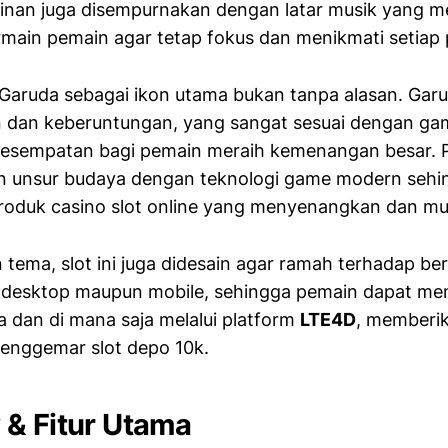
inan juga disempurnakan dengan latar musik yang 
ain pemain agar tetap fokus dan menikmati setiap 
Garuda sebagai ikon utama bukan tanpa alasan. Gar
 dan keberuntungan, yang sangat sesuai dengan gam
esempatan bagi pemain meraih kemenangan besar. PG
unsur budaya dengan teknologi game modern sehi
roduk casino slot online yang menyenangkan dan mu
n tema, slot ini juga didesain agar ramah terhadap be
k desktop maupun mobile, sehingga pemain dapat m
 dan di mana saja melalui platform
LTE4D
, memberika
penggemar slot depo 10k.
& Fitur Utama