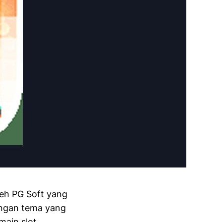
leh PG Soft yang
engan tema yang
main slot