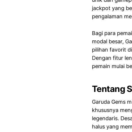
jackpot yang be
pengalaman men
Bagi para pema
modal besar, G
pilihan favorit
Dengan fitur le
pemain mulai ber
Tentang 
Garuda Gems me
khususnya menga
legendaris. Des
halus yang memb