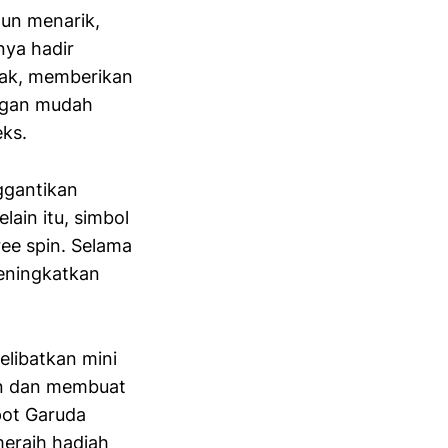
un menarik,
nya hadir
yak, memberikan
engan mudah
ks.
ggantikan
ain itu, simbol
ee spin. Selama
meningkatkan
elibatkan mini
an dan membuat
kpot Garuda
eraih hadiah