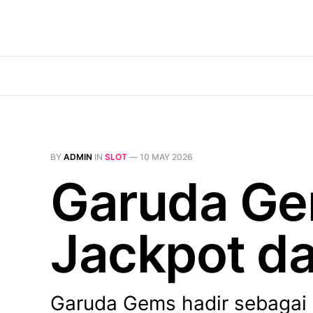
BY
ADMIN
IN
SLOT
—
10 MAY 2026
Garuda Gem
Jackpot da
Garuda Gems hadir sebagai s