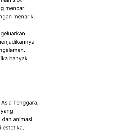
ng mencari
ngan menarik.
ngeluarkan
menjadikannya
engalaman.
jika banyak
Asia Tenggara,
 yang
h dan animasi
 estetika,