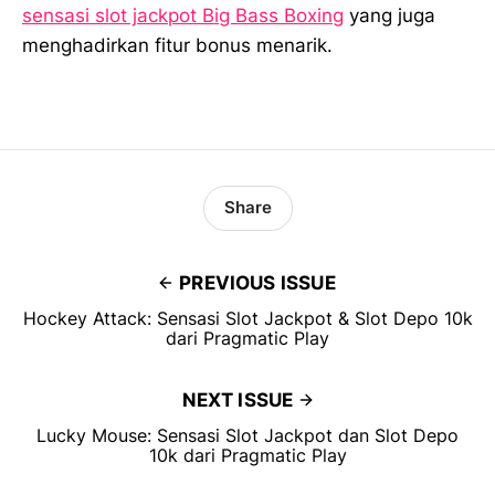
sensasi slot jackpot Big Bass Boxing
yang juga
menghadirkan fitur bonus menarik.
Share
PREVIOUS ISSUE
Hockey Attack: Sensasi Slot Jackpot & Slot Depo 10k
dari Pragmatic Play
NEXT ISSUE
Lucky Mouse: Sensasi Slot Jackpot dan Slot Depo
10k dari Pragmatic Play