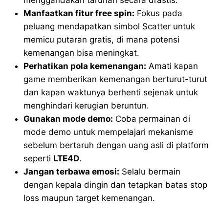
menggandakan taruhan secara drastis.
Manfaatkan fitur free spin:
Fokus pada
peluang mendapatkan simbol Scatter untuk
memicu putaran gratis, di mana potensi
kemenangan bisa meningkat.
Perhatikan pola kemenangan:
Amati kapan
game memberikan kemenangan berturut-turut
dan kapan waktunya berhenti sejenak untuk
menghindari kerugian beruntun.
Gunakan mode demo:
Coba permainan di
mode demo untuk mempelajari mekanisme
sebelum bertaruh dengan uang asli di platform
seperti
LTE4D
.
Jangan terbawa emosi:
Selalu bermain
dengan kepala dingin dan tetapkan batas stop
loss maupun target kemenangan.