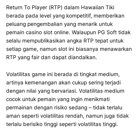
Return To Player (RTP) dalam Hawaiian Tiki
berada pada level yang kompetitif, memberikan
peluang pengembalian yang menarik untuk
pemain casino slot online. Walaupun PG Soft tidak
selalu mempublikasikan angka RTP tepat untuk
setiap game, namun slot ini biasanya menawarkan
RTP yang fair dan dapat diandalkan.
Volatilitas game ini berada di tingkat medium,
artinya kemenangan akan cukup sering terjadi
dengan nilai yang bervariasi. Volatilitas medium
cocok untuk pemain yang ingin menikmati
permainan dengan risiko sedang – tidak terlalu
aman seperti volatilitas rendah, namun juga tidak
terlalu berisiko tinggi seperti volatilitas tinggi.