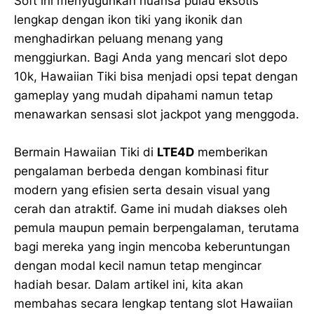
Soft ini menyuguhkan nuansa pulau eksotis
lengkap dengan ikon tiki yang ikonik dan
menghadirkan peluang menang yang
menggiurkan. Bagi Anda yang mencari slot depo
10k, Hawaiian Tiki bisa menjadi opsi tepat dengan
gameplay yang mudah dipahami namun tetap
menawarkan sensasi slot jackpot yang menggoda.
Bermain Hawaiian Tiki di
LTE4D
memberikan
pengalaman berbeda dengan kombinasi fitur
modern yang efisien serta desain visual yang
cerah dan atraktif. Game ini mudah diakses oleh
pemula maupun pemain berpengalaman, terutama
bagi mereka yang ingin mencoba keberuntungan
dengan modal kecil namun tetap mengincar
hadiah besar. Dalam artikel ini, kita akan
membahas secara lengkap tentang slot Hawaiian