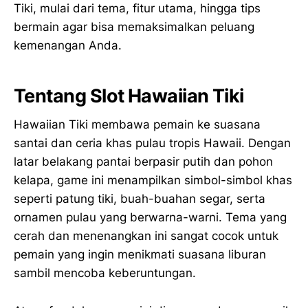
Tiki, mulai dari tema, fitur utama, hingga tips
bermain agar bisa memaksimalkan peluang
kemenangan Anda.
Tentang Slot Hawaiian Tiki
Hawaiian Tiki membawa pemain ke suasana
santai dan ceria khas pulau tropis Hawaii. Dengan
latar belakang pantai berpasir putih dan pohon
kelapa, game ini menampilkan simbol-simbol khas
seperti patung tiki, buah-buahan segar, serta
ornamen pulau yang berwarna-warni. Tema yang
cerah dan menenangkan ini sangat cocok untuk
pemain yang ingin menikmati suasana liburan
sambil mencoba keberuntungan.