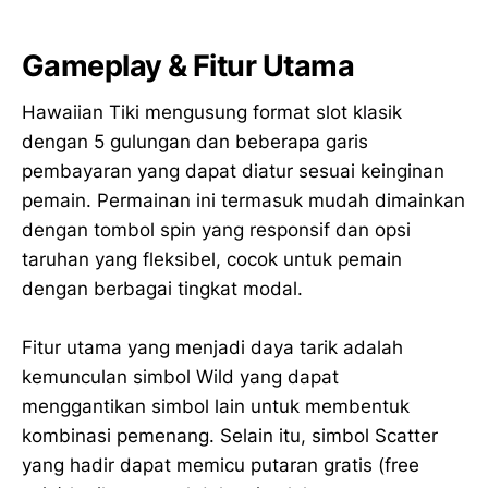
Gameplay & Fitur Utama
Hawaiian Tiki mengusung format slot klasik
dengan 5 gulungan dan beberapa garis
pembayaran yang dapat diatur sesuai keinginan
pemain. Permainan ini termasuk mudah dimainkan
dengan tombol spin yang responsif dan opsi
taruhan yang fleksibel, cocok untuk pemain
dengan berbagai tingkat modal.
Fitur utama yang menjadi daya tarik adalah
kemunculan simbol Wild yang dapat
menggantikan simbol lain untuk membentuk
kombinasi pemenang. Selain itu, simbol Scatter
yang hadir dapat memicu putaran gratis (free