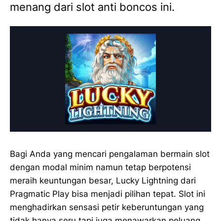
menang dari slot anti boncos ini.
Bagi Anda yang mencari pengalaman bermain slot
dengan modal minim namun tetap berpotensi
meraih keuntungan besar, Lucky Lightning dari
Pragmatic Play bisa menjadi pilihan tepat. Slot ini
menghadirkan sensasi petir keberuntungan yang
tidak hanya seru tapi juga menawarkan peluang