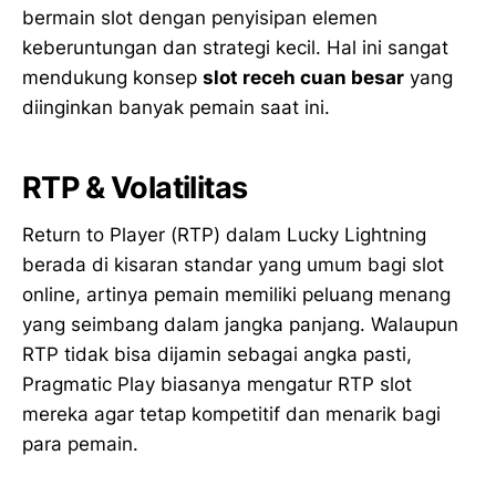
bermain slot dengan penyisipan elemen
keberuntungan dan strategi kecil. Hal ini sangat
mendukung konsep
slot receh cuan besar
yang
diinginkan banyak pemain saat ini.
RTP & Volatilitas
Return to Player (RTP) dalam Lucky Lightning
berada di kisaran standar yang umum bagi slot
online, artinya pemain memiliki peluang menang
yang seimbang dalam jangka panjang. Walaupun
RTP tidak bisa dijamin sebagai angka pasti,
Pragmatic Play biasanya mengatur RTP slot
mereka agar tetap kompetitif dan menarik bagi
para pemain.