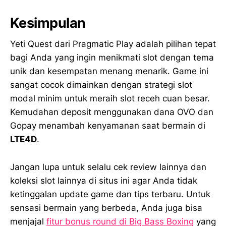
Kesimpulan
Yeti Quest dari Pragmatic Play adalah pilihan tepat
bagi Anda yang ingin menikmati slot dengan tema
unik dan kesempatan menang menarik. Game ini
sangat cocok dimainkan dengan strategi slot
modal minim untuk meraih slot receh cuan besar.
Kemudahan deposit menggunakan dana OVO dan
Gopay menambah kenyamanan saat bermain di
LTE4D
.
Jangan lupa untuk selalu cek review lainnya dan
koleksi slot lainnya di situs ini agar Anda tidak
ketinggalan update game dan tips terbaru. Untuk
sensasi bermain yang berbeda, Anda juga bisa
menjajal
fitur bonus round di Big Bass Boxing
yang