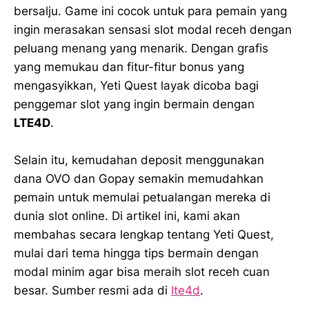
bersalju. Game ini cocok untuk para pemain yang
ingin merasakan sensasi slot modal receh dengan
peluang menang yang menarik. Dengan grafis
yang memukau dan fitur-fitur bonus yang
mengasyikkan, Yeti Quest layak dicoba bagi
penggemar slot yang ingin bermain dengan
LTE4D
.
Selain itu, kemudahan deposit menggunakan
dana OVO dan Gopay semakin memudahkan
pemain untuk memulai petualangan mereka di
dunia slot online. Di artikel ini, kami akan
membahas secara lengkap tentang Yeti Quest,
mulai dari tema hingga tips bermain dengan
modal minim agar bisa meraih slot receh cuan
besar. Sumber resmi ada di
lte4d
.