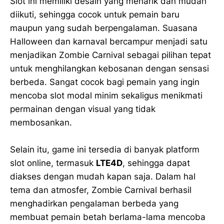
Slot ini memiliki desain yang menarik dan mudah
diikuti, sehingga cocok untuk pemain baru
maupun yang sudah berpengalaman. Suasana
Halloween dan karnaval bercampur menjadi satu
menjadikan Zombie Carnival sebagai pilihan tepat
untuk menghilangkan kebosanan dengan sensasi
berbeda. Sangat cocok bagi pemain yang ingin
mencoba slot modal minim sekaligus menikmati
permainan dengan visual yang tidak
membosankan.
Selain itu, game ini tersedia di banyak platform
slot online, termasuk
LTE4D
, sehingga dapat
diakses dengan mudah kapan saja. Dalam hal
tema dan atmosfer, Zombie Carnival berhasil
menghadirkan pengalaman berbeda yang
membuat pemain betah berlama-lama mencoba