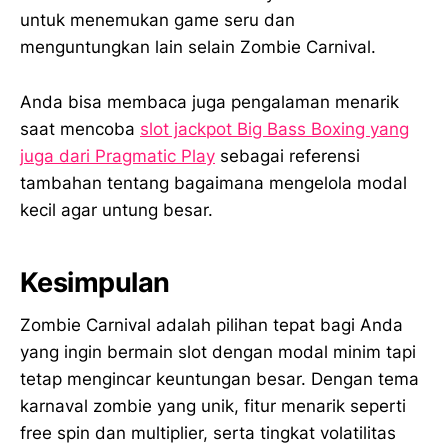
untuk menemukan game seru dan
menguntungkan lain selain Zombie Carnival.
Anda bisa membaca juga pengalaman menarik
saat mencoba
slot jackpot Big Bass Boxing yang
juga dari Pragmatic Play
sebagai referensi
tambahan tentang bagaimana mengelola modal
kecil agar untung besar.
Kesimpulan
Zombie Carnival adalah pilihan tepat bagi Anda
yang ingin bermain slot dengan modal minim tapi
tetap mengincar keuntungan besar. Dengan tema
karnaval zombie yang unik, fitur menarik seperti
free spin dan multiplier, serta tingkat volatilitas