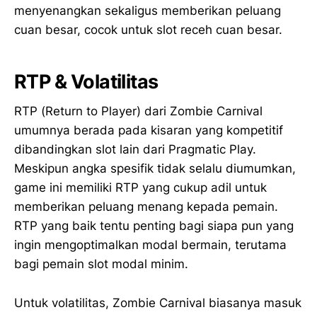
menyenangkan sekaligus memberikan peluang
cuan besar, cocok untuk slot receh cuan besar.
RTP & Volatilitas
RTP (Return to Player) dari Zombie Carnival
umumnya berada pada kisaran yang kompetitif
dibandingkan slot lain dari Pragmatic Play.
Meskipun angka spesifik tidak selalu diumumkan,
game ini memiliki RTP yang cukup adil untuk
memberikan peluang menang kepada pemain.
RTP yang baik tentu penting bagi siapa pun yang
ingin mengoptimalkan modal bermain, terutama
bagi pemain slot modal minim.
Untuk volatilitas, Zombie Carnival biasanya masuk