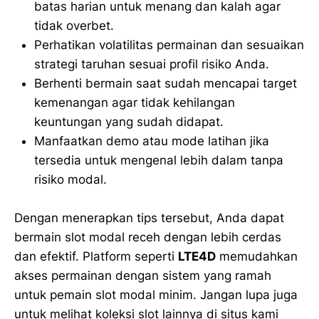
batas harian untuk menang dan kalah agar
tidak overbet.
Perhatikan volatilitas permainan dan sesuaikan
strategi taruhan sesuai profil risiko Anda.
Berhenti bermain saat sudah mencapai target
kemenangan agar tidak kehilangan
keuntungan yang sudah didapat.
Manfaatkan demo atau mode latihan jika
tersedia untuk mengenal lebih dalam tanpa
risiko modal.
Dengan menerapkan tips tersebut, Anda dapat
bermain slot modal receh dengan lebih cerdas
dan efektif. Platform seperti
LTE4D
memudahkan
akses permainan dengan sistem yang ramah
untuk pemain slot modal minim. Jangan lupa juga
untuk melihat koleksi slot lainnya di situs kami