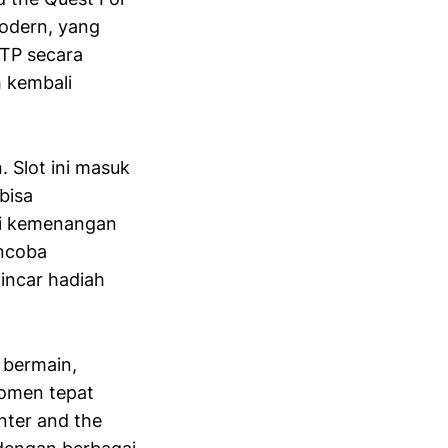
odern, yang
RTP secara
 kembali
. Slot ini masuk
bisa
si kemenangan
encoba
incar hadiah
 bermain,
momen tepat
nter and the