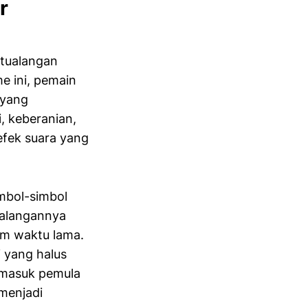
r
tualangan
e ini, pemain
 yang
, keberanian,
efek suara yang
imbol-simbol
ualangannya
am waktu lama.
 yang halus
ermasuk pemula
menjadi