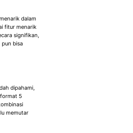
 menarik dalam
i fitur menarik
ara signifikan,
 pun bisa
dah dipahami,
 format 5
kombinasi
alu memutar