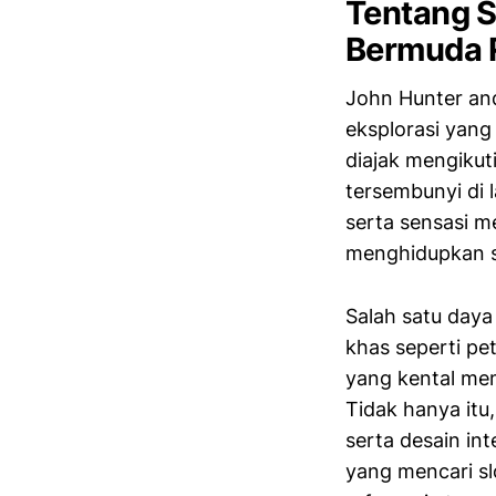
Tentang S
Bermuda 
John Hunter an
eksplorasi yang
diajak mengikut
tersembunyi di 
serta sensasi m
menghidupkan 
Salah satu daya
khas seperti pe
yang kental me
Tidak hanya itu
serta desain in
yang mencari s