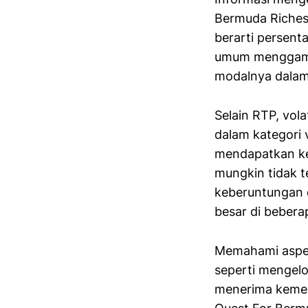
Bermuda Riches
berarti persent
umum menggamb
modalnya dalam
Selain RTP, vola
dalam kategori v
mendapatkan ke
mungkin tidak t
keberuntungan 
besar di bebera
Memahami aspek 
seperti mengel
menerima kemen