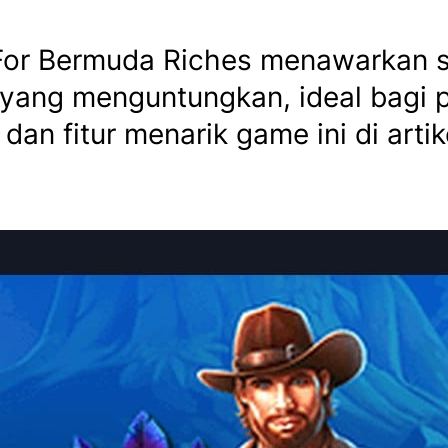
 For Bermuda Riches menawarkan 
r yang menguntungkan, ideal bagi 
dan fitur menarik game ini di artik