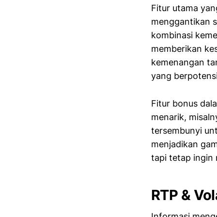
Fitur utama yan
menggantikan s
kombinasi kemen
memberikan kes
kemenangan tanpa
yang berpotensi
Fitur bonus dal
menarik, misaln
tersembunyi un
menjadikan gam
tapi tetap ingin
RTP & Vola
Informasi menge