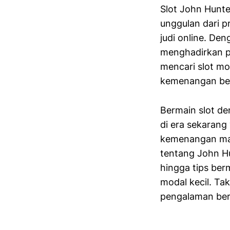
Slot John Hunte
unggulan dari p
judi online. De
menghadirkan p
mencari slot mo
kemenangan bes
Bermain slot de
di era sekarang
kemenangan maks
tentang John Hu
hingga tips be
modal kecil. Tak
pengalaman berm