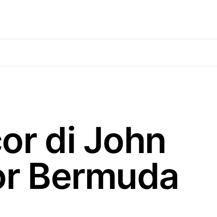
or di John
or Bermuda