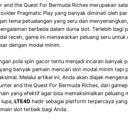
r and the Quest For Bermuda Riches merupakan salah
rovider Pragmatic Play yang banyak diminati oleh p
ngan tema petualangan yang seru dan menyenangkan,
engalaman berbeda dalam dunia slot. Terlebih bagi 
dal receh, game ini menawarkan peluang seru untuk
ar dengan modal minim.
ngan pola spin gacor tentu menjadi incaran banyak p
 yang banyak pemain mencari slot modal minim tapi 
imal. Melalui artikel ini, Anda akan diajak mengenal
nter and the Quest For Bermuda Riches, dari gamepla
rmain yang efektif agar bisa memaksimalkan peluan
 lupa,
LTE4D
hadir sebagai platform terpercaya ya
ain slot terbaik bagi Anda.