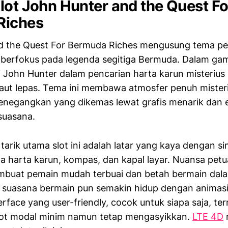
lot John Hunter and the Quest Fo
Riches
d the Quest For Bermuda Riches mengusung tema pe
 berfokus pada legenda segitiga Bermuda. Dalam gam
i John Hunter dalam pencarian harta karun misterius
laut lepas. Tema ini membawa atmosfer penuh misteri
enegangkan yang dikemas lewat grafis menarik dan 
suasana.
 tarik utama slot ini adalah latar yang kaya dengan s
ta harta karun, kompas, dan kapal layar. Nuansa pet
mbuat pemain mudah terbuai dan betah bermain dal
, suasana bermain pun semakin hidup dengan animasi
terface yang user-friendly, cocok untuk siapa saja, t
lot modal minim namun tetap mengasyikkan.
LTE 4D