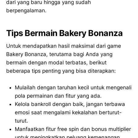
dari yang baru hingga yang sudah
berpengalaman.
Tips Bermain Bakery Bonanza
Untuk mendapatkan hasil maksimal dari game
Bakery Bonanza, terutama bagi Anda yang
bermain dengan modal terbatas, berikut
beberapa tips penting yang bisa diterapkan:
Mulailah dengan taruhan kecil untuk mengenali
pola permainan dan fitur yang ada.
Kelola bankroll dengan baik, jangan terbawa
emosi saat mengalami kekalahan berturut-
turut.
Manfaatkan fitur free spin dan bonus multiplier
untuk meningkatkan peluang kemenangan