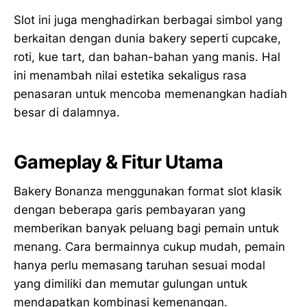
Slot ini juga menghadirkan berbagai simbol yang
berkaitan dengan dunia bakery seperti cupcake,
roti, kue tart, dan bahan-bahan yang manis. Hal
ini menambah nilai estetika sekaligus rasa
penasaran untuk mencoba memenangkan hadiah
besar di dalamnya.
Gameplay & Fitur Utama
Bakery Bonanza menggunakan format slot klasik
dengan beberapa garis pembayaran yang
memberikan banyak peluang bagi pemain untuk
menang. Cara bermainnya cukup mudah, pemain
hanya perlu memasang taruhan sesuai modal
yang dimiliki dan memutar gulungan untuk
mendapatkan kombinasi kemenangan.