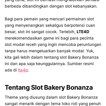
berbeda dibandingkan dengan slot kebanyakan.
Bagi para pemain yang mencari permainan slot
yang menyenangkan sekaligus berpotensi cuan
besar, slot ini sangat cocok. Terlebih,
LTE4D
merekomendasikan game ini bagi para pecinta
slot modal receh yang ingin mencoba peruntungan
tanpa harus mengeluarkan banyak modal. Yuk,
kita gali lebih dalam tentang slot Bakery Bonanza
ini dan apa saja keunggulannya. Sumber resmi
ada di
lte4d
.
Tentang Slot Bakery Bonanza
Theme yang diusung dalam slot Bakery Bonanza
sangat menarik dengan tema toko roti yang penuh