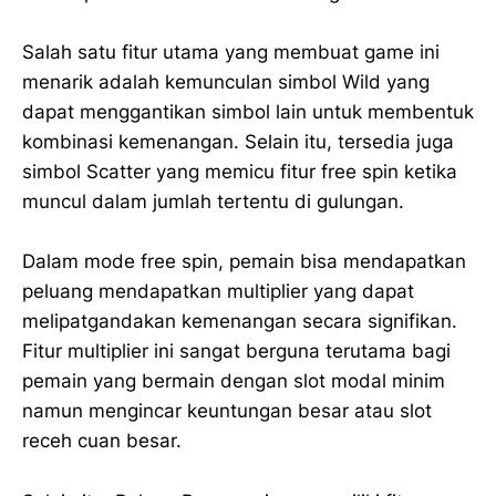
Salah satu fitur utama yang membuat game ini
menarik adalah kemunculan simbol Wild yang
dapat menggantikan simbol lain untuk membentuk
kombinasi kemenangan. Selain itu, tersedia juga
simbol Scatter yang memicu fitur free spin ketika
muncul dalam jumlah tertentu di gulungan.
Dalam mode free spin, pemain bisa mendapatkan
peluang mendapatkan multiplier yang dapat
melipatgandakan kemenangan secara signifikan.
Fitur multiplier ini sangat berguna terutama bagi
pemain yang bermain dengan slot modal minim
namun mengincar keuntungan besar atau slot
receh cuan besar.