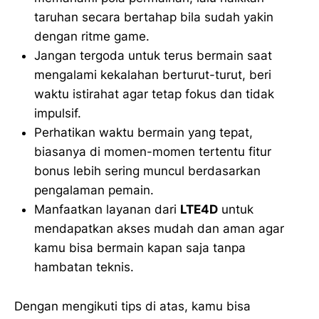
taruhan secara bertahap bila sudah yakin
dengan ritme game.
Jangan tergoda untuk terus bermain saat
mengalami kekalahan berturut-turut, beri
waktu istirahat agar tetap fokus dan tidak
impulsif.
Perhatikan waktu bermain yang tepat,
biasanya di momen-momen tertentu fitur
bonus lebih sering muncul berdasarkan
pengalaman pemain.
Manfaatkan layanan dari
LTE4D
untuk
mendapatkan akses mudah dan aman agar
kamu bisa bermain kapan saja tanpa
hambatan teknis.
Dengan mengikuti tips di atas, kamu bisa