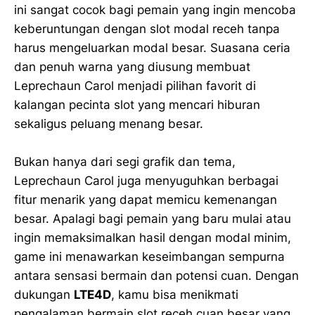
ini sangat cocok bagi pemain yang ingin mencoba
keberuntungan dengan slot modal receh tanpa
harus mengeluarkan modal besar. Suasana ceria
dan penuh warna yang diusung membuat
Leprechaun Carol menjadi pilihan favorit di
kalangan pecinta slot yang mencari hiburan
sekaligus peluang menang besar.
Bukan hanya dari segi grafik dan tema,
Leprechaun Carol juga menyuguhkan berbagai
fitur menarik yang dapat memicu kemenangan
besar. Apalagi bagi pemain yang baru mulai atau
ingin memaksimalkan hasil dengan modal minim,
game ini menawarkan keseimbangan sempurna
antara sensasi bermain dan potensi cuan. Dengan
dukungan
LTE4D
, kamu bisa menikmati
pengalaman bermain slot receh cuan besar yang