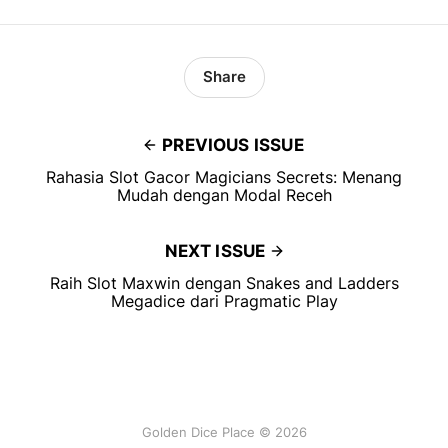
Share
PREVIOUS ISSUE
Rahasia Slot Gacor Magicians Secrets: Menang
Mudah dengan Modal Receh
NEXT ISSUE
Raih Slot Maxwin dengan Snakes and Ladders
Megadice dari Pragmatic Play
Golden Dice Place © 2026