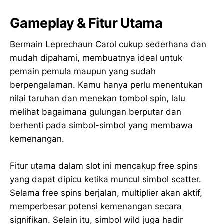
Gameplay & Fitur Utama
Bermain Leprechaun Carol cukup sederhana dan
mudah dipahami, membuatnya ideal untuk
pemain pemula maupun yang sudah
berpengalaman. Kamu hanya perlu menentukan
nilai taruhan dan menekan tombol spin, lalu
melihat bagaimana gulungan berputar dan
berhenti pada simbol-simbol yang membawa
kemenangan.
Fitur utama dalam slot ini mencakup free spins
yang dapat dipicu ketika muncul simbol scatter.
Selama free spins berjalan, multiplier akan aktif,
memperbesar potensi kemenangan secara
signifikan. Selain itu, simbol wild juga hadir