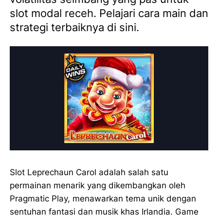
slot modal receh. Pelajari cara main dan
strategi terbaiknya di sini.
Slot Leprechaun Carol adalah salah satu
permainan menarik yang dikembangkan oleh
Pragmatic Play, menawarkan tema unik dengan
sentuhan fantasi dan musik khas Irlandia. Game