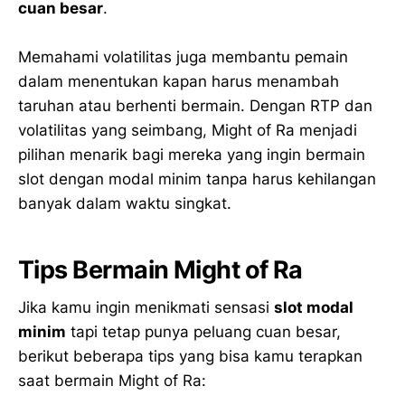
cuan besar
.
Memahami volatilitas juga membantu pemain
dalam menentukan kapan harus menambah
taruhan atau berhenti bermain. Dengan RTP dan
volatilitas yang seimbang, Might of Ra menjadi
pilihan menarik bagi mereka yang ingin bermain
slot dengan modal minim tanpa harus kehilangan
banyak dalam waktu singkat.
Tips Bermain Might of Ra
Jika kamu ingin menikmati sensasi
slot modal
minim
tapi tetap punya peluang cuan besar,
berikut beberapa tips yang bisa kamu terapkan
saat bermain Might of Ra: