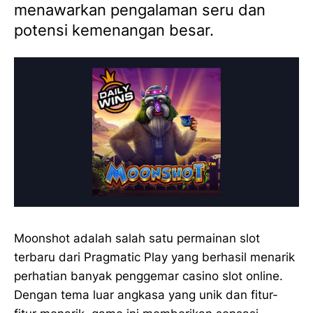
menawarkan pengalaman seru dan
potensi kemenangan besar.
Moonshot adalah salah satu permainan slot
terbaru dari Pragmatic Play yang berhasil menarik
perhatian banyak penggemar casino slot online.
Dengan tema luar angkasa yang unik dan fitur-