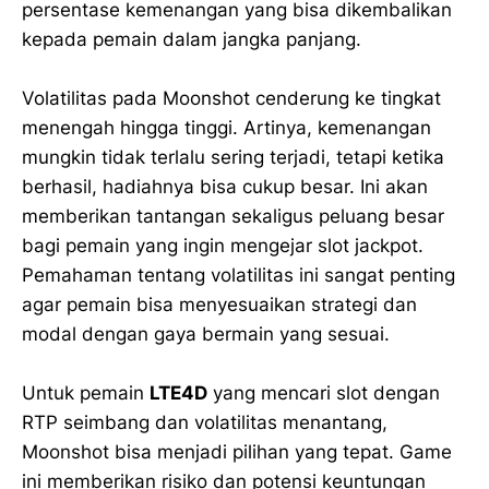
persentase kemenangan yang bisa dikembalikan
kepada pemain dalam jangka panjang.
Volatilitas pada Moonshot cenderung ke tingkat
menengah hingga tinggi. Artinya, kemenangan
mungkin tidak terlalu sering terjadi, tetapi ketika
berhasil, hadiahnya bisa cukup besar. Ini akan
memberikan tantangan sekaligus peluang besar
bagi pemain yang ingin mengejar slot jackpot.
Pemahaman tentang volatilitas ini sangat penting
agar pemain bisa menyesuaikan strategi dan
modal dengan gaya bermain yang sesuai.
Untuk pemain
LTE4D
yang mencari slot dengan
RTP seimbang dan volatilitas menantang,
Moonshot bisa menjadi pilihan yang tepat. Game
ini memberikan risiko dan potensi keuntungan