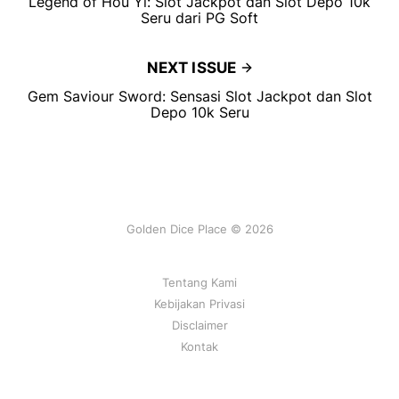
Legend of Hou Yi: Slot Jackpot dan Slot Depo 10k
Seru dari PG Soft
NEXT ISSUE
Gem Saviour Sword: Sensasi Slot Jackpot dan Slot
Depo 10k Seru
Golden Dice Place © 2026
Tentang Kami
Kebijakan Privasi
Disclaimer
Kontak