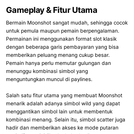
Gameplay & Fitur Utama
Bermain Moonshot sangat mudah, sehingga cocok
untuk pemula maupun pemain berpengalaman.
Permainan ini menggunakan format slot klasik
dengan beberapa garis pembayaran yang bisa
memberikan peluang menang cukup besar.
Pemain hanya perlu memutar gulungan dan
menunggu kombinasi simbol yang
menguntungkan muncul di paylines.
Salah satu fitur utama yang membuat Moonshot
menarik adalah adanya simbol wild yang dapat
menggantikan simbol lain untuk membentuk
kombinasi menang. Selain itu, simbol scatter juga
hadir dan memberikan akses ke mode putaran