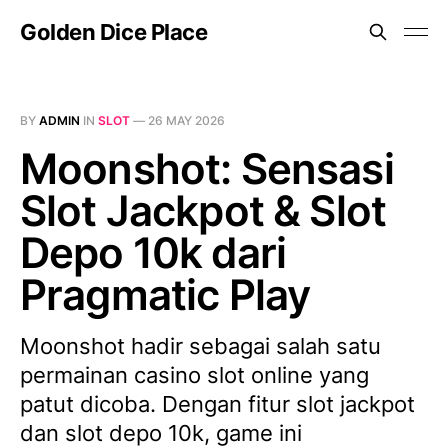
Golden Dice Place
BY
ADMIN
IN
SLOT
—
26 MAY 2026
Moonshot: Sensasi
Slot Jackpot & Slot
Depo 10k dari
Pragmatic Play
Moonshot hadir sebagai salah satu
permainan casino slot online yang
patut dicoba. Dengan fitur slot jackpot
dan slot depo 10k, game ini