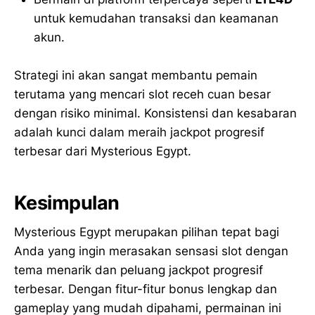
untuk kemudahan transaksi dan keamanan
akun.
Strategi ini akan sangat membantu pemain
terutama yang mencari slot receh cuan besar
dengan risiko minimal. Konsistensi dan kesabaran
adalah kunci dalam meraih jackpot progresif
terbesar dari Mysterious Egypt.
Kesimpulan
Mysterious Egypt merupakan pilihan tepat bagi
Anda yang ingin merasakan sensasi slot dengan
tema menarik dan peluang jackpot progresif
terbesar. Dengan fitur-fitur bonus lengkap dan
gameplay yang mudah dipahami, permainan ini