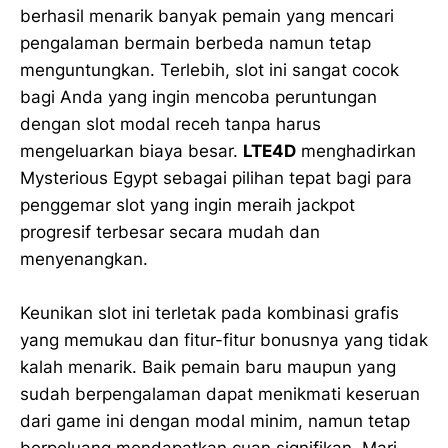
berhasil menarik banyak pemain yang mencari
pengalaman bermain berbeda namun tetap
menguntungkan. Terlebih, slot ini sangat cocok
bagi Anda yang ingin mencoba peruntungan
dengan slot modal receh tanpa harus
mengeluarkan biaya besar.
LTE4D
menghadirkan
Mysterious Egypt sebagai pilihan tepat bagi para
penggemar slot yang ingin meraih jackpot
progresif terbesar secara mudah dan
menyenangkan.
Keunikan slot ini terletak pada kombinasi grafis
yang memukau dan fitur-fitur bonusnya yang tidak
kalah menarik. Baik pemain baru maupun yang
sudah berpengalaman dapat menikmati keseruan
dari game ini dengan modal minim, namun tetap