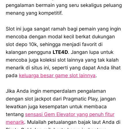
pengalaman bermain yang seru sekaligus peluang
menang yang kompetitif.
Slot ini juga sangat ramah bagi pemain yang ingin
mencoba dengan modal kecil berkat dukungan
slot depo 10k, sehingga menjadi favorit di
kalangan pengguna
LTE4D
. Jangan lupa untuk
mencoba juga koleksi slot lainnya yang tak kalah
menarik di situs ini, seperti yang dapat Anda lihat
pada
keluarga besar game slot lainnya
.
Jika Anda ingin memperdalam pengalaman
dengan slot jackpot dari Pragmatic Play, jangan
lewatkan juga kesempatan untuk membaca
tentang
sensasi Gem Elevator yang penuh fitur
menarik
. Mulailah petualangan bajak laut Anda di