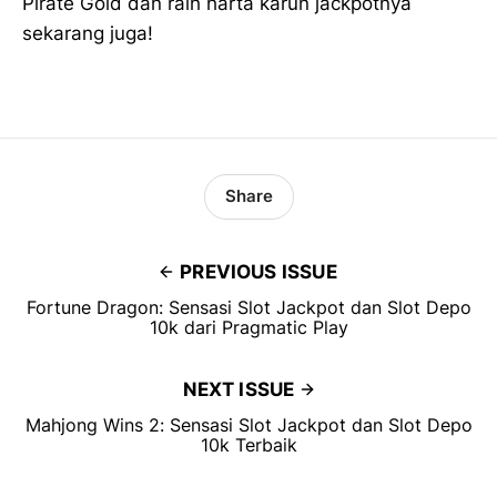
Pirate Gold dan raih harta karun jackpotnya
sekarang juga!
Share
PREVIOUS ISSUE
Fortune Dragon: Sensasi Slot Jackpot dan Slot Depo
10k dari Pragmatic Play
NEXT ISSUE
Mahjong Wins 2: Sensasi Slot Jackpot dan Slot Depo
10k Terbaik