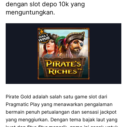
dengan slot depo 10k yang
menguntungkan.
Pirate Gold adalah salah satu game slot dari
Pragmatic Play yang menawarkan pengalaman
bermain penuh petualangan dan sensasi jackpot
yang menggiurkan. Dengan tema bajak laut yang