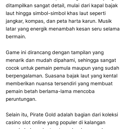
ditampilkan sangat detail, mulai dari kapal bajak
laut hingga simbol-simbol khas laut seperti
jangkar, kompas, dan peta harta karun. Musik
latar yang energik menambah kesan seru selama
bermain.
Game ini dirancang dengan tampilan yang
menarik dan mudah dipahami, sehingga sangat
cocok untuk pemain pemula maupun yang sudah
berpengalaman. Suasana bajak laut yang kental
memberikan nuansa tersendiri yang membuat
pemain betah berlama-lama mencoba
peruntungan.
Selain itu, Pirate Gold adalah bagian dari koleksi
casino slot online yang populer di kalangan