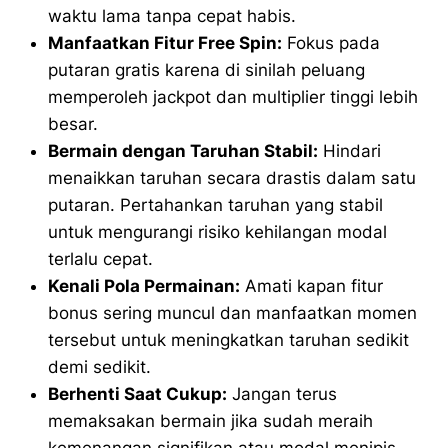
waktu lama tanpa cepat habis.
Manfaatkan Fitur Free Spin:
Fokus pada
putaran gratis karena di sinilah peluang
memperoleh jackpot dan multiplier tinggi lebih
besar.
Bermain dengan Taruhan Stabil:
Hindari
menaikkan taruhan secara drastis dalam satu
putaran. Pertahankan taruhan yang stabil
untuk mengurangi risiko kehilangan modal
terlalu cepat.
Kenali Pola Permainan:
Amati kapan fitur
bonus sering muncul dan manfaatkan momen
tersebut untuk meningkatkan taruhan sedikit
demi sedikit.
Berhenti Saat Cukup:
Jangan terus
memaksakan bermain jika sudah meraih