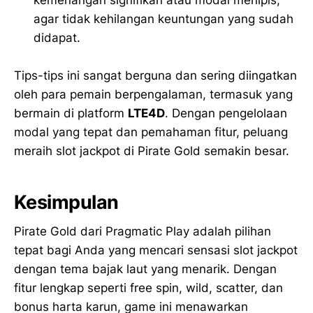
kemenangan signifikan atau modal menipis,
agar tidak kehilangan keuntungan yang sudah
didapat.
Tips-tips ini sangat berguna dan sering diingatkan
oleh para pemain berpengalaman, termasuk yang
bermain di platform
LTE4D
. Dengan pengelolaan
modal yang tepat dan pemahaman fitur, peluang
meraih slot jackpot di Pirate Gold semakin besar.
Kesimpulan
Pirate Gold dari Pragmatic Play adalah pilihan
tepat bagi Anda yang mencari sensasi slot jackpot
dengan tema bajak laut yang menarik. Dengan
fitur lengkap seperti free spin, wild, scatter, dan
bonus harta karun, game ini menawarkan