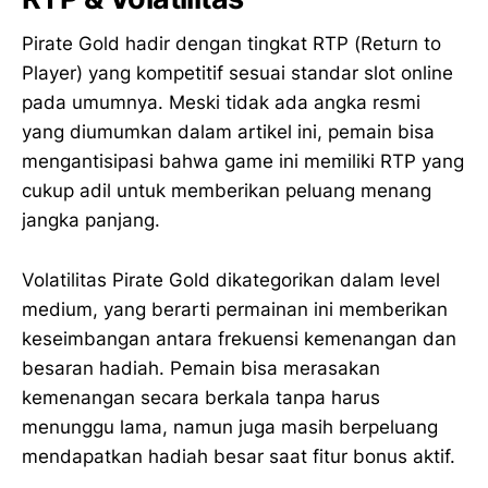
Pirate Gold hadir dengan tingkat RTP (Return to
Player) yang kompetitif sesuai standar slot online
pada umumnya. Meski tidak ada angka resmi
yang diumumkan dalam artikel ini, pemain bisa
mengantisipasi bahwa game ini memiliki RTP yang
cukup adil untuk memberikan peluang menang
jangka panjang.
Volatilitas Pirate Gold dikategorikan dalam level
medium, yang berarti permainan ini memberikan
keseimbangan antara frekuensi kemenangan dan
besaran hadiah. Pemain bisa merasakan
kemenangan secara berkala tanpa harus
menunggu lama, namun juga masih berpeluang
mendapatkan hadiah besar saat fitur bonus aktif.