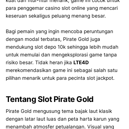
kuat dan fitur-fitur menarik, game ini cocok untuk
para penggemar casino slot online yang mencari
keseruan sekaligus peluang menang besar.
Bagi pemain yang ingin mencoba peruntungan
dengan modal terbatas, Pirate Gold juga
mendukung slot depo 10k sehingga lebih mudah
untuk memulai dan mengeksplorasi game tanpa
risiko besar. Tidak heran jika
LTE4D
merekomendasikan game ini sebagai salah satu
pilihan menarik untuk para pecinta slot jackpot.
Tentang Slot Pirate Gold
Pirate Gold mengusung tema bajak laut klasik
dengan latar laut luas dan peta harta karun yang
menambah atmosfer petualangan. Visual yang