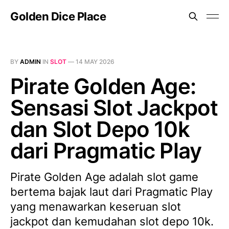
Golden Dice Place
BY
ADMIN
IN
SLOT
—
14 MAY 2026
Pirate Golden Age:
Sensasi Slot Jackpot
dan Slot Depo 10k
dari Pragmatic Play
Pirate Golden Age adalah slot game
bertema bajak laut dari Pragmatic Play
yang menawarkan keseruan slot
jackpot dan kemudahan slot depo 10k.