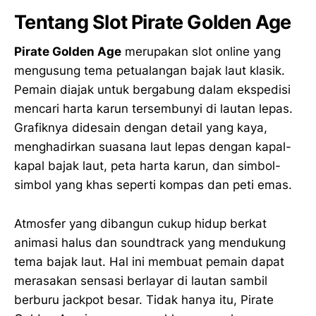
Tentang Slot Pirate Golden Age
Pirate Golden Age
merupakan slot online yang
mengusung tema petualangan bajak laut klasik.
Pemain diajak untuk bergabung dalam ekspedisi
mencari harta karun tersembunyi di lautan lepas.
Grafiknya didesain dengan detail yang kaya,
menghadirkan suasana laut lepas dengan kapal-
kapal bajak laut, peta harta karun, dan simbol-
simbol yang khas seperti kompas dan peti emas.
Atmosfer yang dibangun cukup hidup berkat
animasi halus dan soundtrack yang mendukung
tema bajak laut. Hal ini membuat pemain dapat
merasakan sensasi berlayar di lautan sambil
berburu jackpot besar. Tidak hanya itu, Pirate