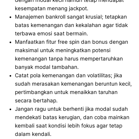
dengan modal kecil namun tetap mendapat
kesempatan menang jackpot.
Manajemen bankroll sangat krusial; tetapkan
batas kemenangan dan kekalahan agar tidak
terbawa emosi saat bermain.
Manfaatkan fitur free spin dan bonus dengan
maksimal untuk meningkatkan potensi
kemenangan tanpa harus mempertaruhkan
banyak modal tambahan.
Catat pola kemenangan dan volatilitas; jika
sudah merasakan kemenangan beruntun kecil,
pertimbangkan untuk menaikkan taruhan
secara bertahap.
Jangan ragu untuk berhenti jika modal sudah
mendekati batas kerugian, dan coba mainkan
kembali saat kondisi lebih fokus agar tetap
dalam kendali.