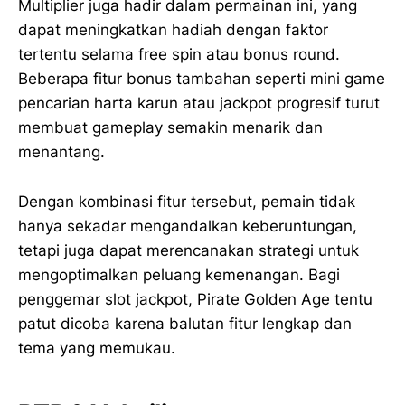
Multiplier juga hadir dalam permainan ini, yang
dapat meningkatkan hadiah dengan faktor
tertentu selama free spin atau bonus round.
Beberapa fitur bonus tambahan seperti mini game
pencarian harta karun atau jackpot progresif turut
membuat gameplay semakin menarik dan
menantang.
Dengan kombinasi fitur tersebut, pemain tidak
hanya sekadar mengandalkan keberuntungan,
tetapi juga dapat merencanakan strategi untuk
mengoptimalkan peluang kemenangan. Bagi
penggemar slot jackpot, Pirate Golden Age tentu
patut dicoba karena balutan fitur lengkap dan
tema yang memukau.