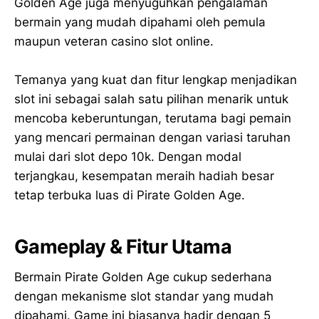
Golden Age juga menyuguhkan pengalaman
bermain yang mudah dipahami oleh pemula
maupun veteran casino slot online.
Temanya yang kuat dan fitur lengkap menjadikan
slot ini sebagai salah satu pilihan menarik untuk
mencoba keberuntungan, terutama bagi pemain
yang mencari permainan dengan variasi taruhan
mulai dari slot depo 10k. Dengan modal
terjangkau, kesempatan meraih hadiah besar
tetap terbuka luas di Pirate Golden Age.
Gameplay & Fitur Utama
Bermain Pirate Golden Age cukup sederhana
dengan mekanisme slot standar yang mudah
dipahami. Game ini biasanya hadir dengan 5