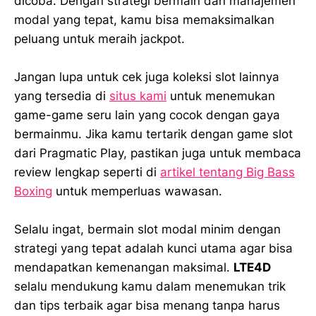
dicoba. Dengan strategi bermain dan manajemen
modal yang tepat, kamu bisa memaksimalkan
peluang untuk meraih jackpot.
Jangan lupa untuk cek juga koleksi slot lainnya
yang tersedia di
situs kami
untuk menemukan
game-game seru lain yang cocok dengan gaya
bermainmu. Jika kamu tertarik dengan game slot
dari Pragmatic Play, pastikan juga untuk membaca
review lengkap seperti di
artikel tentang Big Bass
Boxing
untuk memperluas wawasan.
Selalu ingat, bermain slot modal minim dengan
strategi yang tepat adalah kunci utama agar bisa
mendapatkan kemenangan maksimal.
LTE4D
selalu mendukung kamu dalam menemukan trik
dan tips terbaik agar bisa menang tanpa harus