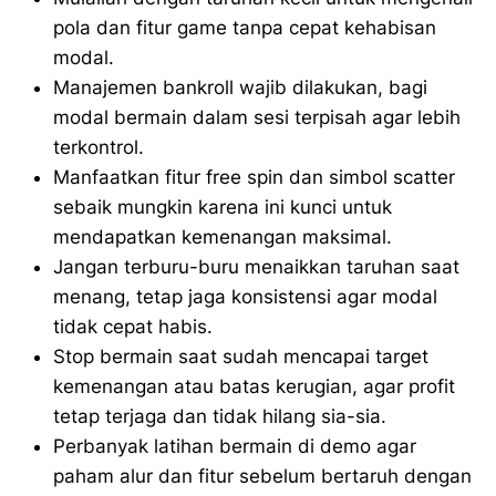
pola dan fitur game tanpa cepat kehabisan
modal.
Manajemen bankroll wajib dilakukan, bagi
modal bermain dalam sesi terpisah agar lebih
terkontrol.
Manfaatkan fitur free spin dan simbol scatter
sebaik mungkin karena ini kunci untuk
mendapatkan kemenangan maksimal.
Jangan terburu-buru menaikkan taruhan saat
menang, tetap jaga konsistensi agar modal
tidak cepat habis.
Stop bermain saat sudah mencapai target
kemenangan atau batas kerugian, agar profit
tetap terjaga dan tidak hilang sia-sia.
Perbanyak latihan bermain di demo agar
paham alur dan fitur sebelum bertaruh dengan