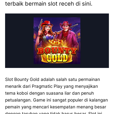
terbaik bermain slot receh di sini.
Slot Bounty Gold adalah salah satu permainan
menarik dari Pragmatic Play yang menyajikan
tema koboi dengan suasana liar dan penuh
petualangan. Game ini sangat populer di kalangan
pemain yang mencari kesempatan menang besar
dengan taruhan yang tidak harus besar. Slot ini