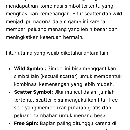
mendapatkan kombinasi simbol tertentu yang
menghasilkan kemenangan. Fitur scatter dan wild
menjadi primadona dalam game ini karena
memberi peluang menang yang lebih besar dan
meningkatkan keseruan bermain.
Fitur utama yang wajib diketahui antara lain:
Wild Symbol:
Simbol ini bisa menggantikan
simbol lain (kecuali scatter) untuk membentuk
kombinasi kemenangan yang lebih mudah.
Scatter Symbol:
Jika muncul dalam jumlah
tertentu, scatter bisa mengaktifkan fitur free
spin yang memberikan putaran gratis dan
peluang tambahan untuk menang besar.
Free Spin:
Bagian paling ditunggu karena di