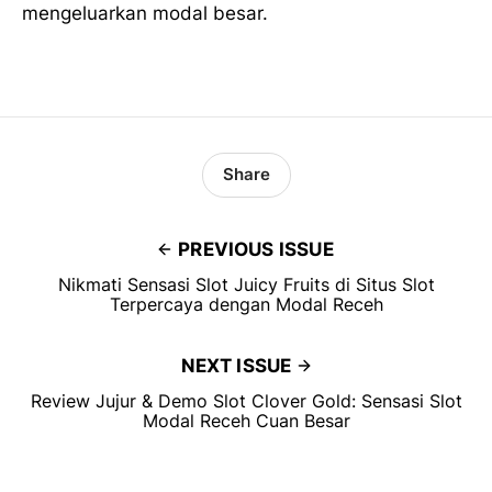
mengeluarkan modal besar.
Share
PREVIOUS ISSUE
Nikmati Sensasi Slot Juicy Fruits di Situs Slot
Terpercaya dengan Modal Receh
NEXT ISSUE
Review Jujur & Demo Slot Clover Gold: Sensasi Slot
Modal Receh Cuan Besar