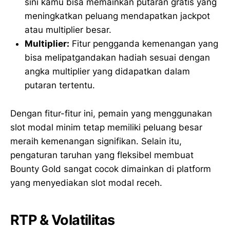
sini kamu bisa memainkan putaran gratis yang
meningkatkan peluang mendapatkan jackpot
atau multiplier besar.
Multiplier:
Fitur pengganda kemenangan yang
bisa melipatgandakan hadiah sesuai dengan
angka multiplier yang didapatkan dalam
putaran tertentu.
Dengan fitur-fitur ini, pemain yang menggunakan
slot modal minim tetap memiliki peluang besar
meraih kemenangan signifikan. Selain itu,
pengaturan taruhan yang fleksibel membuat
Bounty Gold sangat cocok dimainkan di platform
yang menyediakan slot modal receh.
RTP & Volatilitas