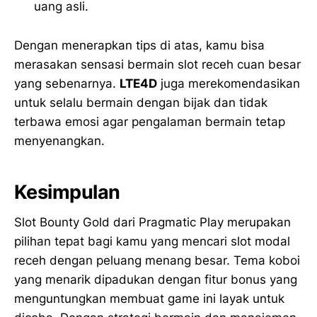
uang asli.
Dengan menerapkan tips di atas, kamu bisa
merasakan sensasi bermain slot receh cuan besar
yang sebenarnya.
LTE4D
juga merekomendasikan
untuk selalu bermain dengan bijak dan tidak
terbawa emosi agar pengalaman bermain tetap
menyenangkan.
Kesimpulan
Slot Bounty Gold dari Pragmatic Play merupakan
pilihan tepat bagi kamu yang mencari slot modal
receh dengan peluang menang besar. Tema koboi
yang menarik dipadukan dengan fitur bonus yang
menguntungkan membuat game ini layak untuk