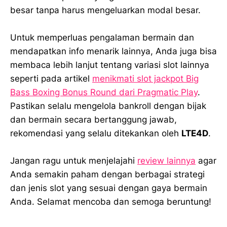
besar tanpa harus mengeluarkan modal besar.
Untuk memperluas pengalaman bermain dan
mendapatkan info menarik lainnya, Anda juga bisa
membaca lebih lanjut tentang variasi slot lainnya
seperti pada artikel
menikmati slot jackpot Big
Bass Boxing Bonus Round dari Pragmatic Play
.
Pastikan selalu mengelola bankroll dengan bijak
dan bermain secara bertanggung jawab,
rekomendasi yang selalu ditekankan oleh
LTE4D
.
Jangan ragu untuk menjelajahi
review lainnya
agar
Anda semakin paham dengan berbagai strategi
dan jenis slot yang sesuai dengan gaya bermain
Anda. Selamat mencoba dan semoga beruntung!