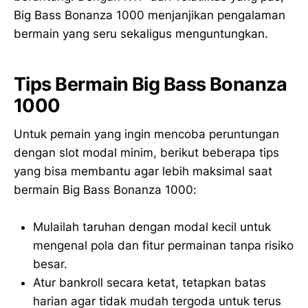
Big Bass Bonanza 1000 menjanjikan pengalaman
bermain yang seru sekaligus menguntungkan.
Tips Bermain Big Bass Bonanza
1000
Untuk pemain yang ingin mencoba peruntungan
dengan slot modal minim, berikut beberapa tips
yang bisa membantu agar lebih maksimal saat
bermain Big Bass Bonanza 1000:
Mulailah taruhan dengan modal kecil untuk
mengenal pola dan fitur permainan tanpa risiko
besar.
Atur bankroll secara ketat, tetapkan batas
harian agar tidak mudah tergoda untuk terus