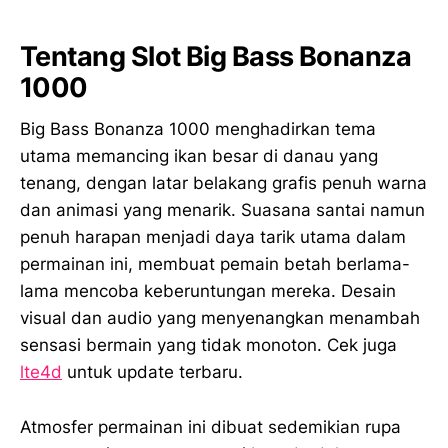
Tentang Slot Big Bass Bonanza
1000
Big Bass Bonanza 1000 menghadirkan tema
utama memancing ikan besar di danau yang
tenang, dengan latar belakang grafis penuh warna
dan animasi yang menarik. Suasana santai namun
penuh harapan menjadi daya tarik utama dalam
permainan ini, membuat pemain betah berlama-
lama mencoba keberuntungan mereka. Desain
visual dan audio yang menyenangkan menambah
sensasi bermain yang tidak monoton. Cek juga
lte4d
untuk update terbaru.
Atmosfer permainan ini dibuat sedemikian rupa