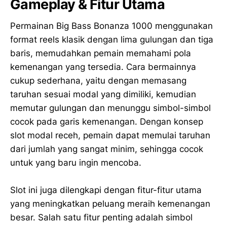
Gameplay & Fitur Utama
Permainan Big Bass Bonanza 1000 menggunakan
format reels klasik dengan lima gulungan dan tiga
baris, memudahkan pemain memahami pola
kemenangan yang tersedia. Cara bermainnya
cukup sederhana, yaitu dengan memasang
taruhan sesuai modal yang dimiliki, kemudian
memutar gulungan dan menunggu simbol-simbol
cocok pada garis kemenangan. Dengan konsep
slot modal receh, pemain dapat memulai taruhan
dari jumlah yang sangat minim, sehingga cocok
untuk yang baru ingin mencoba.
Slot ini juga dilengkapi dengan fitur-fitur utama
yang meningkatkan peluang meraih kemenangan
besar. Salah satu fitur penting adalah simbol