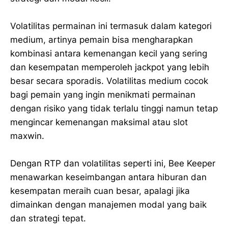
Volatilitas permainan ini termasuk dalam kategori
medium, artinya pemain bisa mengharapkan
kombinasi antara kemenangan kecil yang sering
dan kesempatan memperoleh jackpot yang lebih
besar secara sporadis. Volatilitas medium cocok
bagi pemain yang ingin menikmati permainan
dengan risiko yang tidak terlalu tinggi namun tetap
mengincar kemenangan maksimal atau slot
maxwin.
Dengan RTP dan volatilitas seperti ini, Bee Keeper
menawarkan keseimbangan antara hiburan dan
kesempatan meraih cuan besar, apalagi jika
dimainkan dengan manajemen modal yang baik
dan strategi tepat.