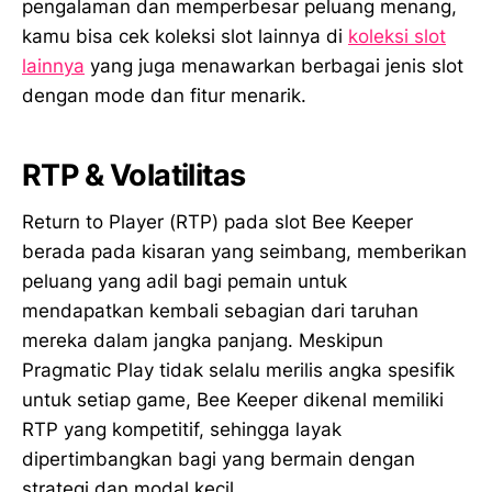
pengalaman dan memperbesar peluang menang,
kamu bisa cek koleksi slot lainnya di
koleksi slot
lainnya
yang juga menawarkan berbagai jenis slot
dengan mode dan fitur menarik.
RTP & Volatilitas
Return to Player (RTP) pada slot Bee Keeper
berada pada kisaran yang seimbang, memberikan
peluang yang adil bagi pemain untuk
mendapatkan kembali sebagian dari taruhan
mereka dalam jangka panjang. Meskipun
Pragmatic Play tidak selalu merilis angka spesifik
untuk setiap game, Bee Keeper dikenal memiliki
RTP yang kompetitif, sehingga layak
dipertimbangkan bagi yang bermain dengan
strategi dan modal kecil.