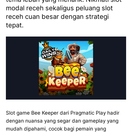
modal receh sekaligus peluang slot
receh cuan besar dengan strategi
tepat.
Slot game Bee Keeper dari Pragmatic Play hadir
dengan nuansa yang segar dan gameplay yang
mudah dipahami, cocok bagi pemain yang