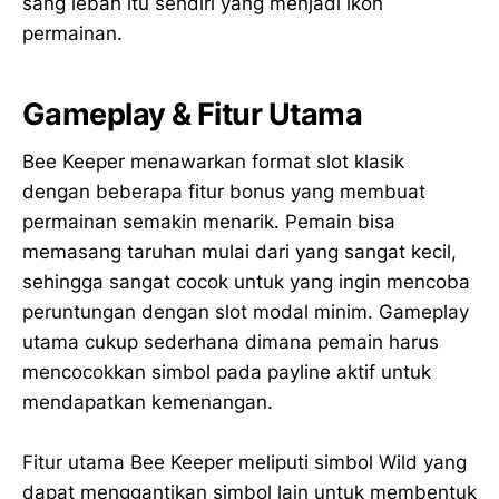
sang lebah itu sendiri yang menjadi ikon
permainan.
Gameplay & Fitur Utama
Bee Keeper menawarkan format slot klasik
dengan beberapa fitur bonus yang membuat
permainan semakin menarik. Pemain bisa
memasang taruhan mulai dari yang sangat kecil,
sehingga sangat cocok untuk yang ingin mencoba
peruntungan dengan slot modal minim. Gameplay
utama cukup sederhana dimana pemain harus
mencocokkan simbol pada payline aktif untuk
mendapatkan kemenangan.
Fitur utama Bee Keeper meliputi simbol Wild yang
dapat menggantikan simbol lain untuk membentuk