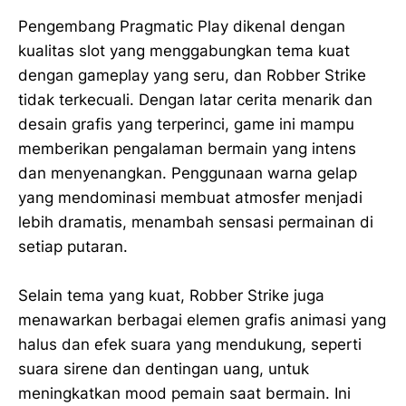
Pengembang Pragmatic Play dikenal dengan
kualitas slot yang menggabungkan tema kuat
dengan gameplay yang seru, dan Robber Strike
tidak terkecuali. Dengan latar cerita menarik dan
desain grafis yang terperinci, game ini mampu
memberikan pengalaman bermain yang intens
dan menyenangkan. Penggunaan warna gelap
yang mendominasi membuat atmosfer menjadi
lebih dramatis, menambah sensasi permainan di
setiap putaran.
Selain tema yang kuat, Robber Strike juga
menawarkan berbagai elemen grafis animasi yang
halus dan efek suara yang mendukung, seperti
suara sirene dan dentingan uang, untuk
meningkatkan mood pemain saat bermain. Ini