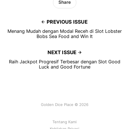
Share
PREVIOUS ISSUE
Menang Mudah dengan Modal Receh di Slot Lobster
Bobs Sea Food and Win It
NEXT ISSUE
Raih Jackpot Progresif Terbesar dengan Slot Good
Luck and Good Fortune
Golden Dice Place © 2026
Tentang Kami
Kebijakan Privasi