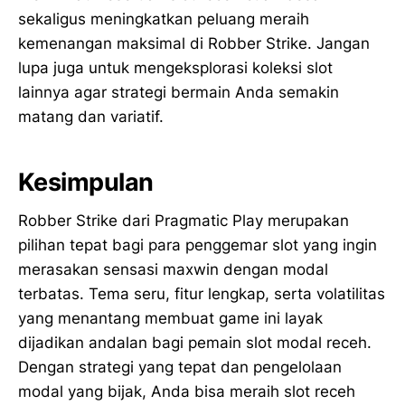
sekaligus meningkatkan peluang meraih
kemenangan maksimal di Robber Strike. Jangan
lupa juga untuk mengeksplorasi koleksi slot
lainnya agar strategi bermain Anda semakin
matang dan variatif.
Kesimpulan
Robber Strike dari Pragmatic Play merupakan
pilihan tepat bagi para penggemar slot yang ingin
merasakan sensasi maxwin dengan modal
terbatas. Tema seru, fitur lengkap, serta volatilitas
yang menantang membuat game ini layak
dijadikan andalan bagi pemain slot modal receh.
Dengan strategi yang tepat dan pengelolaan
modal yang bijak, Anda bisa meraih slot receh