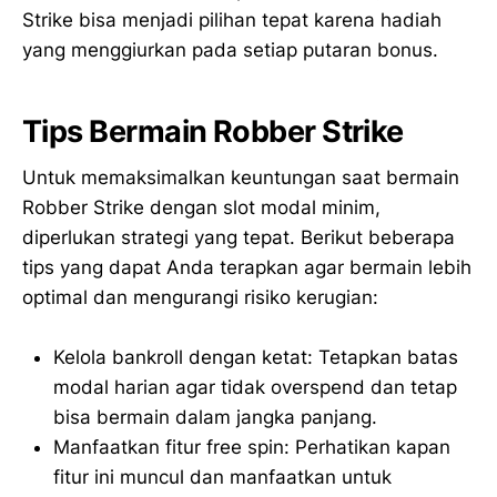
Strike bisa menjadi pilihan tepat karena hadiah
yang menggiurkan pada setiap putaran bonus.
Tips Bermain Robber Strike
Untuk memaksimalkan keuntungan saat bermain
Robber Strike dengan slot modal minim,
diperlukan strategi yang tepat. Berikut beberapa
tips yang dapat Anda terapkan agar bermain lebih
optimal dan mengurangi risiko kerugian:
Kelola bankroll dengan ketat: Tetapkan batas
modal harian agar tidak overspend dan tetap
bisa bermain dalam jangka panjang.
Manfaatkan fitur free spin: Perhatikan kapan
fitur ini muncul dan manfaatkan untuk