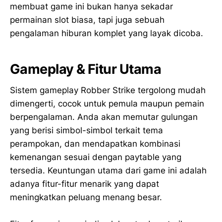
membuat game ini bukan hanya sekadar
permainan slot biasa, tapi juga sebuah
pengalaman hiburan komplet yang layak dicoba.
Gameplay & Fitur Utama
Sistem gameplay Robber Strike tergolong mudah
dimengerti, cocok untuk pemula maupun pemain
berpengalaman. Anda akan memutar gulungan
yang berisi simbol-simbol terkait tema
perampokan, dan mendapatkan kombinasi
kemenangan sesuai dengan paytable yang
tersedia. Keuntungan utama dari game ini adalah
adanya fitur-fitur menarik yang dapat
meningkatkan peluang menang besar.