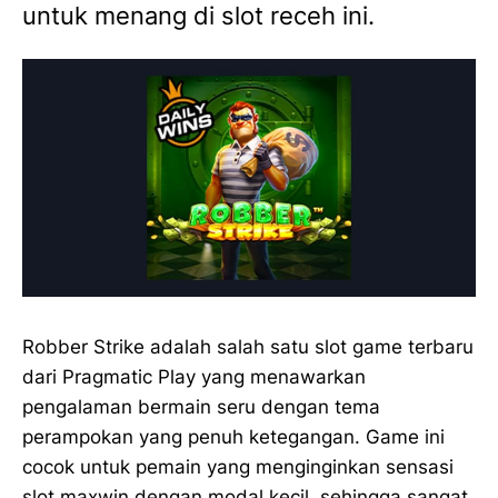
untuk menang di slot receh ini.
Robber Strike adalah salah satu slot game terbaru
dari Pragmatic Play yang menawarkan
pengalaman bermain seru dengan tema
perampokan yang penuh ketegangan. Game ini
cocok untuk pemain yang menginginkan sensasi
slot maxwin dengan modal kecil, sehingga sangat