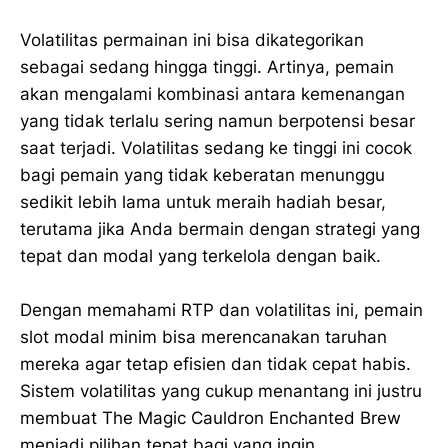
Volatilitas permainan ini bisa dikategorikan
sebagai sedang hingga tinggi. Artinya, pemain
akan mengalami kombinasi antara kemenangan
yang tidak terlalu sering namun berpotensi besar
saat terjadi. Volatilitas sedang ke tinggi ini cocok
bagi pemain yang tidak keberatan menunggu
sedikit lebih lama untuk meraih hadiah besar,
terutama jika Anda bermain dengan strategi yang
tepat dan modal yang terkelola dengan baik.
Dengan memahami RTP dan volatilitas ini, pemain
slot modal minim bisa merencanakan taruhan
mereka agar tetap efisien dan tidak cepat habis.
Sistem volatilitas yang cukup menantang ini justru
membuat The Magic Cauldron Enchanted Brew
menjadi pilihan tepat bagi yang ingin