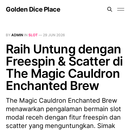
Golden Dice Place
BY
ADMIN
IN
SLOT
—
29 JUN 2026
Raih Untung dengan
Freespin & Scatter di
The Magic Cauldron
Enchanted Brew
The Magic Cauldron Enchanted Brew
menawarkan pengalaman bermain slot
modal receh dengan fitur freespin dan
scatter yang menguntungkan. Simak