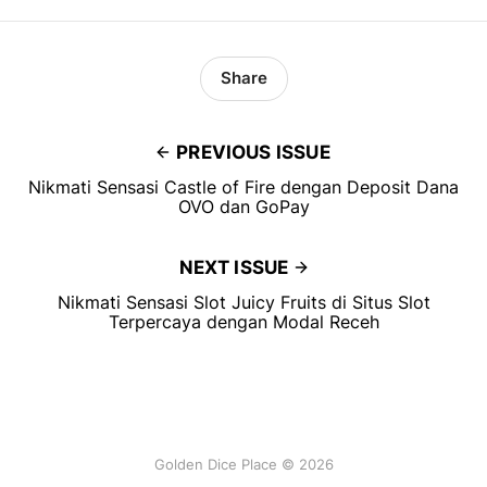
Share
PREVIOUS ISSUE
Nikmati Sensasi Castle of Fire dengan Deposit Dana
OVO dan GoPay
NEXT ISSUE
Nikmati Sensasi Slot Juicy Fruits di Situs Slot
Terpercaya dengan Modal Receh
Golden Dice Place © 2026