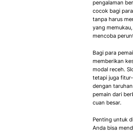
pengalaman ber
cocok bagi para
tanpa harus men
yang memukau, 
mencoba peruntu
Bagi para pema
memberikan kes
modal receh. Sl
tetapi juga fit
dengan taruhan k
pemain dari ber
cuan besar.
Penting untuk d
Anda bisa mend