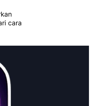
rkan
ri cara