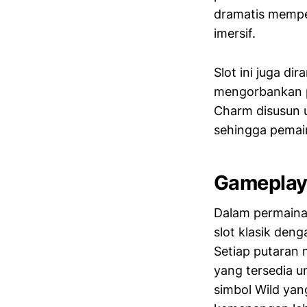
dramatis mempe
imersif.
Slot ini juga d
mengorbankan p
Charm disusun 
sehingga pemai
Gameplay 
Dalam permaina
slot klasik den
Setiap putaran
yang tersedia u
simbol Wild ya