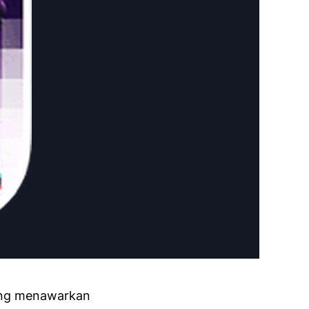
yang menawarkan