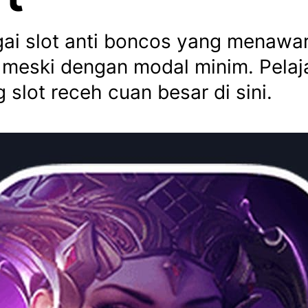
ai slot anti boncos yang menawa
meski dengan modal minim. Pelaja
slot receh cuan besar di sini.