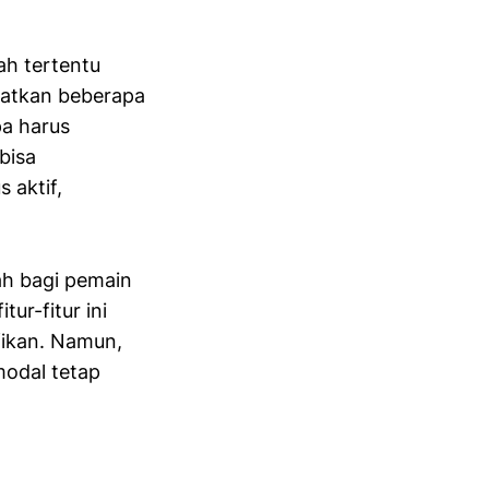
ah tertentu
patkan beberapa
a harus
bisa
 aktif,
ah bagi pemain
ur-fitur ini
ikan. Namun,
modal tetap