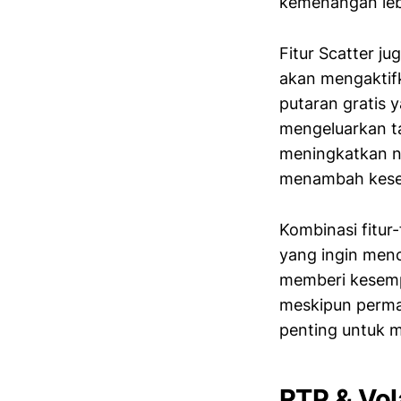
kemenangan leb
Fitur Scatter j
akan mengaktif
putaran gratis
mengeluarkan tar
meningkatkan ni
menambah keser
Kombinasi fitur
yang ingin menco
memberi kesemp
meskipun permai
penting untuk m
RTP & Vola