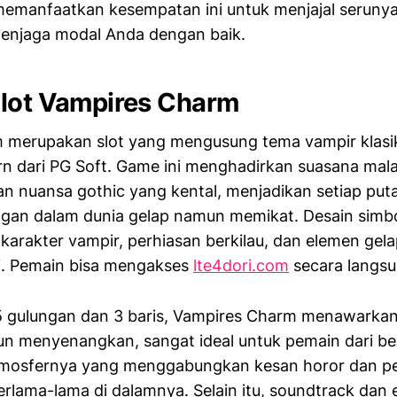
memanfaatkan kesempatan ini untuk menjajal seruny
enjaga modal Anda dengan baik.
lot Vampires Charm
 merupakan slot yang mengusung tema vampir klasi
n dari PG Soft. Game ini menghadirkan suasana mal
an nuansa gothic yang kental, menjadikan setiap put
ngan dalam dunia gelap namun memikat. Desain simb
 karakter vampir, perhiasan berkilau, dan elemen ge
ni. Pemain bisa mengakses
lte4dori.com
secara langsu
5 gulungan dan 3 baris, Vampires Charm menawarka
 menyenangkan, sangat ideal untuk pemain dari ber
tmosfernya yang menggabungkan kesan horor dan 
rlama-lama di dalamnya. Selain itu, soundtrack dan 