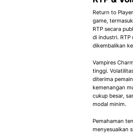
Return to Playe
game, termasuk
RTP secara publ
di industri. RT
dikembalikan ke
Vampires Charm 
tinggi. Volatil
diterima pemain
kemenangan mung
cukup besar, sa
modal minim.
Pemahaman tenta
menyesuaikan s