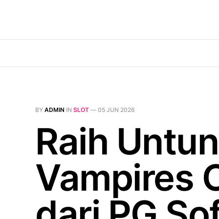
BY
ADMIN
IN
SLOT
—
05 JUN 2026
Raih Untu
Vampires C
dari PG Sof