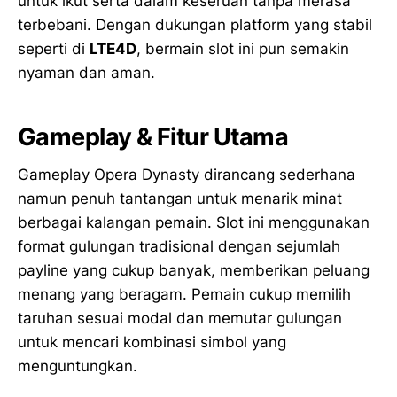
untuk ikut serta dalam keseruan tanpa merasa
terbebani. Dengan dukungan platform yang stabil
seperti di
LTE4D
, bermain slot ini pun semakin
nyaman dan aman.
Gameplay & Fitur Utama
Gameplay Opera Dynasty dirancang sederhana
namun penuh tantangan untuk menarik minat
berbagai kalangan pemain. Slot ini menggunakan
format gulungan tradisional dengan sejumlah
payline yang cukup banyak, memberikan peluang
menang yang beragam. Pemain cukup memilih
taruhan sesuai modal dan memutar gulungan
untuk mencari kombinasi simbol yang
menguntungkan.