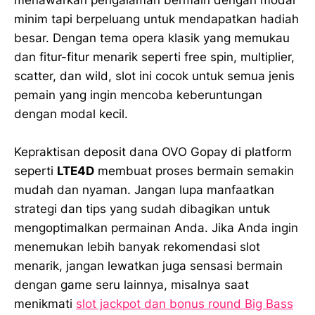
minim tapi berpeluang untuk mendapatkan hadiah
besar. Dengan tema opera klasik yang memukau
dan fitur-fitur menarik seperti free spin, multiplier,
scatter, dan wild, slot ini cocok untuk semua jenis
pemain yang ingin mencoba keberuntungan
dengan modal kecil.
Kepraktisan deposit dana OVO Gopay di platform
seperti
LTE4D
membuat proses bermain semakin
mudah dan nyaman. Jangan lupa manfaatkan
strategi dan tips yang sudah dibagikan untuk
mengoptimalkan permainan Anda. Jika Anda ingin
menemukan lebih banyak rekomendasi slot
menarik, jangan lewatkan juga sensasi bermain
dengan game seru lainnya, misalnya saat
menikmati
slot jackpot dan bonus round Big Bass