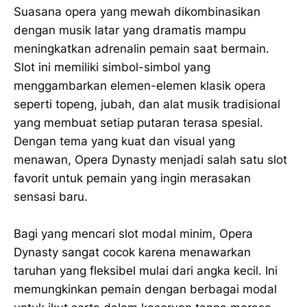
Suasana opera yang mewah dikombinasikan
dengan musik latar yang dramatis mampu
meningkatkan adrenalin pemain saat bermain.
Slot ini memiliki simbol-simbol yang
menggambarkan elemen-elemen klasik opera
seperti topeng, jubah, dan alat musik tradisional
yang membuat setiap putaran terasa spesial.
Dengan tema yang kuat dan visual yang
menawan, Opera Dynasty menjadi salah satu slot
favorit untuk pemain yang ingin merasakan
sensasi baru.
Bagi yang mencari slot modal minim, Opera
Dynasty sangat cocok karena menawarkan
taruhan yang fleksibel mulai dari angka kecil. Ini
memungkinkan pemain dengan berbagai modal