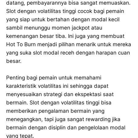
datang, pembayarannya bisa sangat memuaskan.
Slot dengan volatilitas tinggi cocok bagi pemain
yang siap untuk bertahan dengan modal kecil
sambil menunggu momen jackpot atau
kemenangan besar tiba. Ini juga yang membuat
Hot To Burn menjadi pilihan menarik untuk mereka
yang suka slot modal receh dengan harapan cuan
besar.
Penting bagi pemain untuk memahami
karakteristik volatilitas ini sehingga dapat
menyesuaikan strategi dan ekspektasi saat
bermain. Slot dengan volatilitas tinggi bisa
memberikan pengalaman bermain yang
menegangkan, tapi juga sangat rewarding jika
bermain dengan disiplin dan pengelolaan modal
yang tepat.