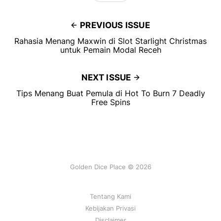
PREVIOUS ISSUE
Rahasia Menang Maxwin di Slot Starlight Christmas
untuk Pemain Modal Receh
NEXT ISSUE
Tips Menang Buat Pemula di Hot To Burn 7 Deadly
Free Spins
Golden Dice Place © 2026
Tentang Kami
Kebijakan Privasi
Disclaimer