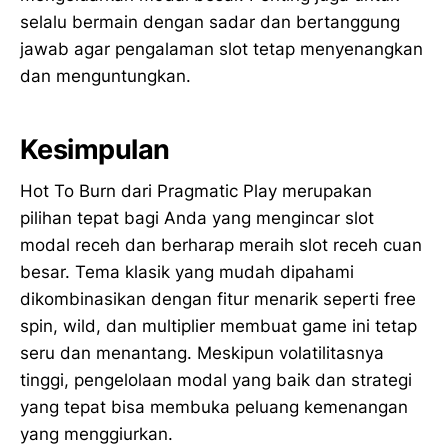
selalu bermain dengan sadar dan bertanggung
jawab agar pengalaman slot tetap menyenangkan
dan menguntungkan.
Kesimpulan
Hot To Burn dari Pragmatic Play merupakan
pilihan tepat bagi Anda yang mengincar slot
modal receh dan berharap meraih slot receh cuan
besar. Tema klasik yang mudah dipahami
dikombinasikan dengan fitur menarik seperti free
spin, wild, dan multiplier membuat game ini tetap
seru dan menantang. Meskipun volatilitasnya
tinggi, pengelolaan modal yang baik dan strategi
yang tepat bisa membuka peluang kemenangan
yang menggiurkan.