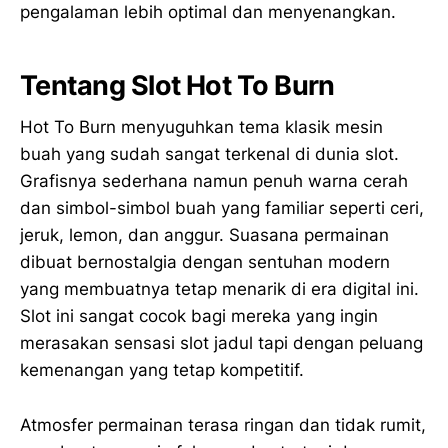
pengalaman lebih optimal dan menyenangkan.
Tentang Slot Hot To Burn
Hot To Burn menyuguhkan tema klasik mesin
buah yang sudah sangat terkenal di dunia slot.
Grafisnya sederhana namun penuh warna cerah
dan simbol-simbol buah yang familiar seperti ceri,
jeruk, lemon, dan anggur. Suasana permainan
dibuat bernostalgia dengan sentuhan modern
yang membuatnya tetap menarik di era digital ini.
Slot ini sangat cocok bagi mereka yang ingin
merasakan sensasi slot jadul tapi dengan peluang
kemenangan yang tetap kompetitif.
Atmosfer permainan terasa ringan dan tidak rumit,