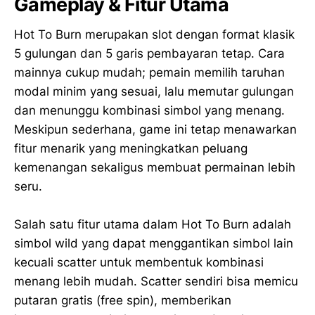
Gameplay & Fitur Utama
Hot To Burn merupakan slot dengan format klasik
5 gulungan dan 5 garis pembayaran tetap. Cara
mainnya cukup mudah; pemain memilih taruhan
modal minim yang sesuai, lalu memutar gulungan
dan menunggu kombinasi simbol yang menang.
Meskipun sederhana, game ini tetap menawarkan
fitur menarik yang meningkatkan peluang
kemenangan sekaligus membuat permainan lebih
seru.
Salah satu fitur utama dalam Hot To Burn adalah
simbol wild yang dapat menggantikan simbol lain
kecuali scatter untuk membentuk kombinasi
menang lebih mudah. Scatter sendiri bisa memicu
putaran gratis (free spin), memberikan