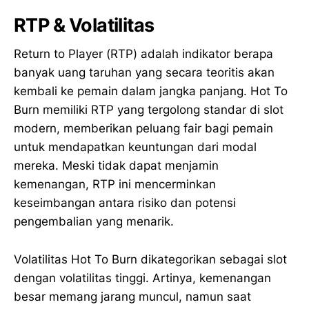
RTP & Volatilitas
Return to Player (RTP) adalah indikator berapa
banyak uang taruhan yang secara teoritis akan
kembali ke pemain dalam jangka panjang. Hot To
Burn memiliki RTP yang tergolong standar di slot
modern, memberikan peluang fair bagi pemain
untuk mendapatkan keuntungan dari modal
mereka. Meski tidak dapat menjamin
kemenangan, RTP ini mencerminkan
keseimbangan antara risiko dan potensi
pengembalian yang menarik.
Volatilitas Hot To Burn dikategorikan sebagai slot
dengan volatilitas tinggi. Artinya, kemenangan
besar memang jarang muncul, namun saat