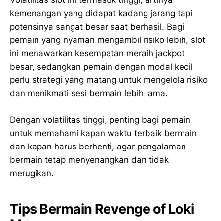
kemenangan yang didapat kadang jarang tapi
potensinya sangat besar saat berhasil. Bagi
pemain yang nyaman mengambil risiko lebih, slot
ini menawarkan kesempatan meraih jackpot
besar, sedangkan pemain dengan modal kecil
perlu strategi yang matang untuk mengelola risiko
dan menikmati sesi bermain lebih lama.
Dengan volatilitas tinggi, penting bagi pemain
untuk memahami kapan waktu terbaik bermain
dan kapan harus berhenti, agar pengalaman
bermain tetap menyenangkan dan tidak
merugikan.
Tips Bermain Revenge of Loki