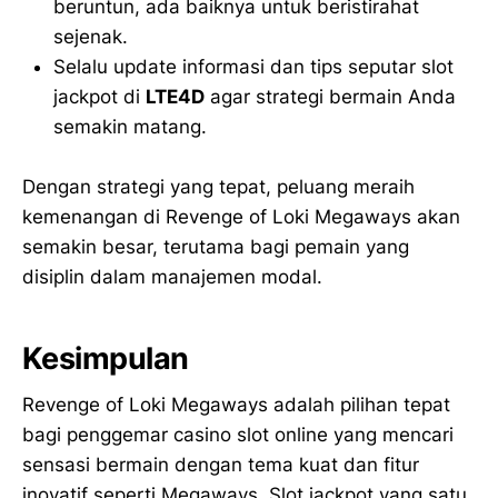
beruntun, ada baiknya untuk beristirahat
sejenak.
Selalu update informasi dan tips seputar slot
jackpot di
LTE4D
agar strategi bermain Anda
semakin matang.
Dengan strategi yang tepat, peluang meraih
kemenangan di Revenge of Loki Megaways akan
semakin besar, terutama bagi pemain yang
disiplin dalam manajemen modal.
Kesimpulan
Revenge of Loki Megaways adalah pilihan tepat
bagi penggemar casino slot online yang mencari
sensasi bermain dengan tema kuat dan fitur
inovatif seperti Megaways. Slot jackpot yang satu