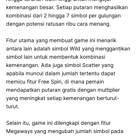
kemenangan besar. Setiap putaran menghasilkan
kombinasi dari 2 hingga 7 simbol per gulungan
dengan potensi ratusan ribu cara menang.
Fitur utama yang membuat game ini menarik
antara lain adalah simbol Wild yang menggantikan
simbol lain untuk membentuk kombinasi
kemenangan. Ada juga simbol Scatter yang
apabila muncul dalam jumlah tertentu dapat
memicu fitur Free Spin, di mana pemain
mendapatkan putaran gratis dengan multiplier
yang meningkat setiap kemenangan berturut-
turut.
Selain itu, game ini dilengkapi dengan fitur
Megaways yang mengubah jumlah simbol pada