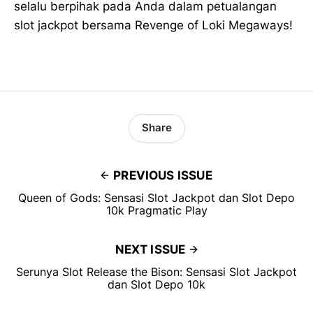
selalu berpihak pada Anda dalam petualangan
slot jackpot bersama Revenge of Loki Megaways!
Share
PREVIOUS ISSUE
Queen of Gods: Sensasi Slot Jackpot dan Slot Depo
10k Pragmatic Play
NEXT ISSUE
Serunya Slot Release the Bison: Sensasi Slot Jackpot
dan Slot Depo 10k