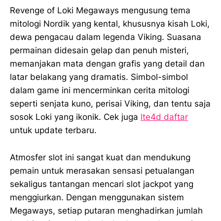
Revenge of Loki Megaways mengusung tema
mitologi Nordik yang kental, khususnya kisah Loki,
dewa pengacau dalam legenda Viking. Suasana
permainan didesain gelap dan penuh misteri,
memanjakan mata dengan grafis yang detail dan
latar belakang yang dramatis. Simbol-simbol
dalam game ini mencerminkan cerita mitologi
seperti senjata kuno, perisai Viking, dan tentu saja
sosok Loki yang ikonik. Cek juga
lte4d daftar
untuk update terbaru.
Atmosfer slot ini sangat kuat dan mendukung
pemain untuk merasakan sensasi petualangan
sekaligus tantangan mencari slot jackpot yang
menggiurkan. Dengan menggunakan sistem
Megaways, setiap putaran menghadirkan jumlah