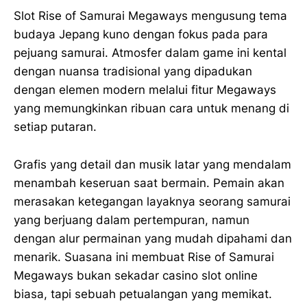
Slot Rise of Samurai Megaways mengusung tema
budaya Jepang kuno dengan fokus pada para
pejuang samurai. Atmosfer dalam game ini kental
dengan nuansa tradisional yang dipadukan
dengan elemen modern melalui fitur Megaways
yang memungkinkan ribuan cara untuk menang di
setiap putaran.
Grafis yang detail dan musik latar yang mendalam
menambah keseruan saat bermain. Pemain akan
merasakan ketegangan layaknya seorang samurai
yang berjuang dalam pertempuran, namun
dengan alur permainan yang mudah dipahami dan
menarik. Suasana ini membuat Rise of Samurai
Megaways bukan sekadar casino slot online
biasa, tapi sebuah petualangan yang memikat.