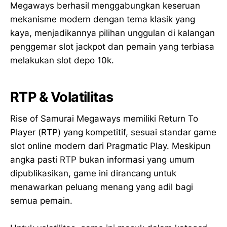
Megaways berhasil menggabungkan keseruan
mekanisme modern dengan tema klasik yang
kaya, menjadikannya pilihan unggulan di kalangan
penggemar slot jackpot dan pemain yang terbiasa
melakukan slot depo 10k.
RTP & Volatilitas
Rise of Samurai Megaways memiliki Return To
Player (RTP) yang kompetitif, sesuai standar game
slot online modern dari Pragmatic Play. Meskipun
angka pasti RTP bukan informasi yang umum
dipublikasikan, game ini dirancang untuk
menawarkan peluang menang yang adil bagi
semua pemain.