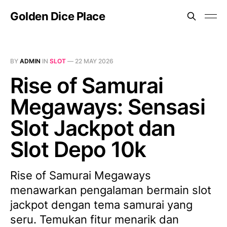
Golden Dice Place
BY
ADMIN
IN
SLOT
—
22 MAY 2026
Rise of Samurai
Megaways: Sensasi
Slot Jackpot dan
Slot Depo 10k
Rise of Samurai Megaways
menawarkan pengalaman bermain slot
jackpot dengan tema samurai yang
seru. Temukan fitur menarik dan