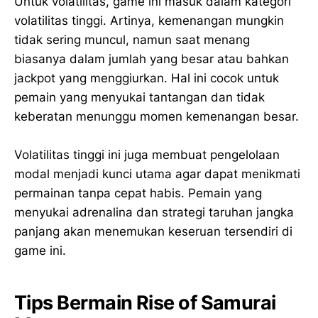
Untuk volatilitas, game ini masuk dalam kategori
volatilitas tinggi. Artinya, kemenangan mungkin
tidak sering muncul, namun saat menang
biasanya dalam jumlah yang besar atau bahkan
jackpot yang menggiurkan. Hal ini cocok untuk
pemain yang menyukai tantangan dan tidak
keberatan menunggu momen kemenangan besar.
Volatilitas tinggi ini juga membuat pengelolaan
modal menjadi kunci utama agar dapat menikmati
permainan tanpa cepat habis. Pemain yang
menyukai adrenalina dan strategi taruhan jangka
panjang akan menemukan keseruan tersendiri di
game ini.
Tips Bermain Rise of Samurai