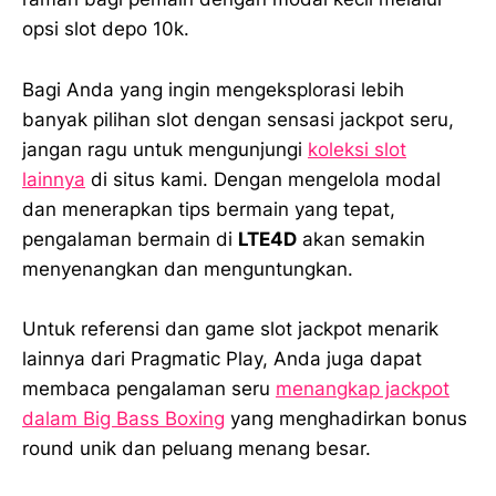
opsi slot depo 10k.
Bagi Anda yang ingin mengeksplorasi lebih
banyak pilihan slot dengan sensasi jackpot seru,
jangan ragu untuk mengunjungi
koleksi slot
lainnya
di situs kami. Dengan mengelola modal
dan menerapkan tips bermain yang tepat,
pengalaman bermain di
LTE4D
akan semakin
menyenangkan dan menguntungkan.
Untuk referensi dan game slot jackpot menarik
lainnya dari Pragmatic Play, Anda juga dapat
membaca pengalaman seru
menangkap jackpot
dalam Big Bass Boxing
yang menghadirkan bonus
round unik dan peluang menang besar.