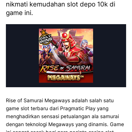
nikmati kemudahan slot depo 10k di
game ini.
Rise of Samurai Megaways adalah salah satu
game slot terbaru dari Pragmatic Play yang
menghadirkan sensasi petualangan ala samurai
dengan teknologi Megaways yang dinamis. Game