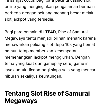
ini sangat cocok bagi para pecinta casino slot
online yang menginginkan pengalaman bermain
berbeda dengan peluang menang besar melalui
slot jackpot yang tersedia.
Bagi para pemain di
LTE4D
, Rise of Samurai
Megaways tentu menjadi pilihan menarik karena
menawarkan peluang slot depo 10k yang hemat
namun tetap memberikan kesempatan
memenangkan jackpot menggiurkan. Dengan
tema yang kuat dan gameplay seru, game ini
layak untuk dicoba bagi siapa saja yang mencari
hiburan sekaligus keuntungan.
Tentang Slot Rise of Samurai
Megaways