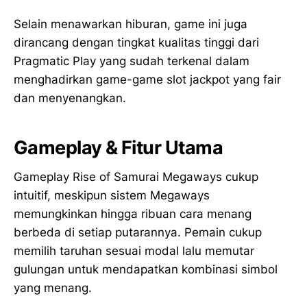
Selain menawarkan hiburan, game ini juga
dirancang dengan tingkat kualitas tinggi dari
Pragmatic Play yang sudah terkenal dalam
menghadirkan game-game slot jackpot yang fair
dan menyenangkan.
Gameplay & Fitur Utama
Gameplay Rise of Samurai Megaways cukup
intuitif, meskipun sistem Megaways
memungkinkan hingga ribuan cara menang
berbeda di setiap putarannya. Pemain cukup
memilih taruhan sesuai modal lalu memutar
gulungan untuk mendapatkan kombinasi simbol
yang menang.