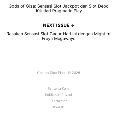
Gods of Giza: Sensasi Slot Jackpot dan Slot Depo
10k dari Pragmatic Play
NEXT ISSUE
Rasakan Sensasi Slot Gacor Hari Ini dengan Might of
Freya Megaways
Golden Dice Place © 2026
Tentang Kami
Kebijakan Privasi
Disclaimer
Kontak