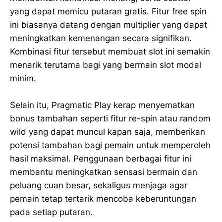
yang dapat memicu putaran gratis. Fitur free spin
ini biasanya datang dengan multiplier yang dapat
meningkatkan kemenangan secara signifikan.
Kombinasi fitur tersebut membuat slot ini semakin
menarik terutama bagi yang bermain slot modal
minim.
Selain itu, Pragmatic Play kerap menyematkan
bonus tambahan seperti fitur re-spin atau random
wild yang dapat muncul kapan saja, memberikan
potensi tambahan bagi pemain untuk memperoleh
hasil maksimal. Penggunaan berbagai fitur ini
membantu meningkatkan sensasi bermain dan
peluang cuan besar, sekaligus menjaga agar
pemain tetap tertarik mencoba keberuntungan
pada setiap putaran.