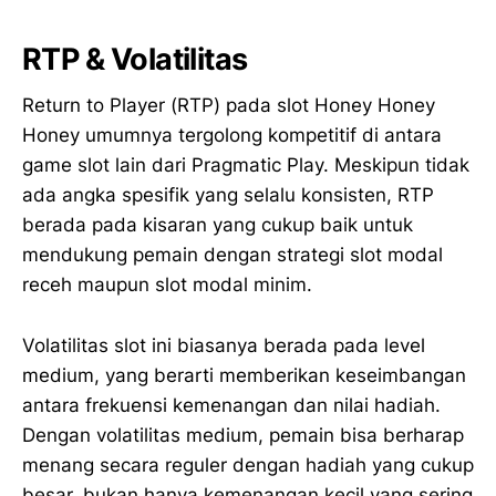
RTP & Volatilitas
Return to Player (RTP) pada slot Honey Honey
Honey umumnya tergolong kompetitif di antara
game slot lain dari Pragmatic Play. Meskipun tidak
ada angka spesifik yang selalu konsisten, RTP
berada pada kisaran yang cukup baik untuk
mendukung pemain dengan strategi slot modal
receh maupun slot modal minim.
Volatilitas slot ini biasanya berada pada level
medium, yang berarti memberikan keseimbangan
antara frekuensi kemenangan dan nilai hadiah.
Dengan volatilitas medium, pemain bisa berharap
menang secara reguler dengan hadiah yang cukup
besar, bukan hanya kemenangan kecil yang sering