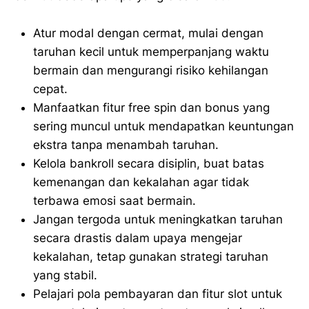
Atur modal dengan cermat, mulai dengan
taruhan kecil untuk memperpanjang waktu
bermain dan mengurangi risiko kehilangan
cepat.
Manfaatkan fitur free spin dan bonus yang
sering muncul untuk mendapatkan keuntungan
ekstra tanpa menambah taruhan.
Kelola bankroll secara disiplin, buat batas
kemenangan dan kekalahan agar tidak
terbawa emosi saat bermain.
Jangan tergoda untuk meningkatkan taruhan
secara drastis dalam upaya mengejar
kekalahan, tetap gunakan strategi taruhan
yang stabil.
Pelajari pola pembayaran dan fitur slot untuk