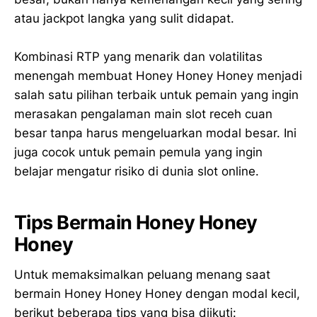
atau jackpot langka yang sulit didapat.
Kombinasi RTP yang menarik dan volatilitas
menengah membuat Honey Honey Honey menjadi
salah satu pilihan terbaik untuk pemain yang ingin
merasakan pengalaman main slot receh cuan
besar tanpa harus mengeluarkan modal besar. Ini
juga cocok untuk pemain pemula yang ingin
belajar mengatur risiko di dunia slot online.
Tips Bermain Honey Honey
Honey
Untuk memaksimalkan peluang menang saat
bermain Honey Honey Honey dengan modal kecil,
berikut beberapa tips yang bisa diikuti: