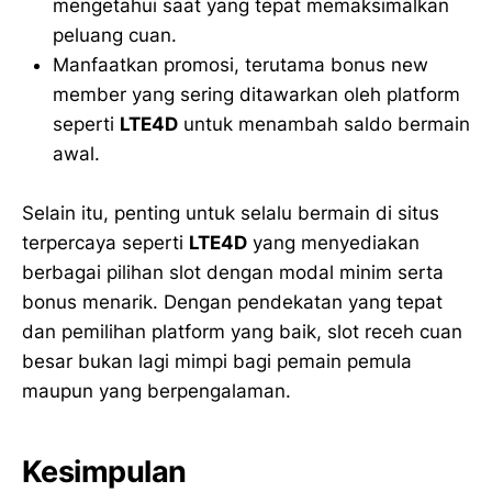
mengetahui saat yang tepat memaksimalkan
peluang cuan.
Manfaatkan promosi, terutama bonus new
member yang sering ditawarkan oleh platform
seperti
LTE4D
untuk menambah saldo bermain
awal.
Selain itu, penting untuk selalu bermain di situs
terpercaya seperti
LTE4D
yang menyediakan
berbagai pilihan slot dengan modal minim serta
bonus menarik. Dengan pendekatan yang tepat
dan pemilihan platform yang baik, slot receh cuan
besar bukan lagi mimpi bagi pemain pemula
maupun yang berpengalaman.
Kesimpulan