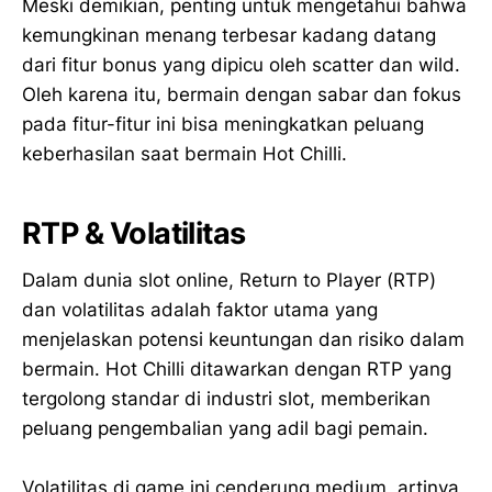
Meski demikian, penting untuk mengetahui bahwa
kemungkinan menang terbesar kadang datang
dari fitur bonus yang dipicu oleh scatter dan wild.
Oleh karena itu, bermain dengan sabar dan fokus
pada fitur-fitur ini bisa meningkatkan peluang
keberhasilan saat bermain Hot Chilli.
RTP & Volatilitas
Dalam dunia slot online, Return to Player (RTP)
dan volatilitas adalah faktor utama yang
menjelaskan potensi keuntungan dan risiko dalam
bermain. Hot Chilli ditawarkan dengan RTP yang
tergolong standar di industri slot, memberikan
peluang pengembalian yang adil bagi pemain.
Volatilitas di game ini cenderung medium, artinya