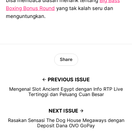
bisa membaca ulasan menarik tentang
Big Bass
Boxing Bonus Round
yang tak kalah seru dan
menguntungkan.
Share
PREVIOUS ISSUE
Mengenal Slot Ancient Egypt dengan Info RTP Live
Tertinggi dan Peluang Cuan Besar
NEXT ISSUE
Rasakan Sensasi The Dog House Megaways dengan
Deposit Dana OVO GoPay