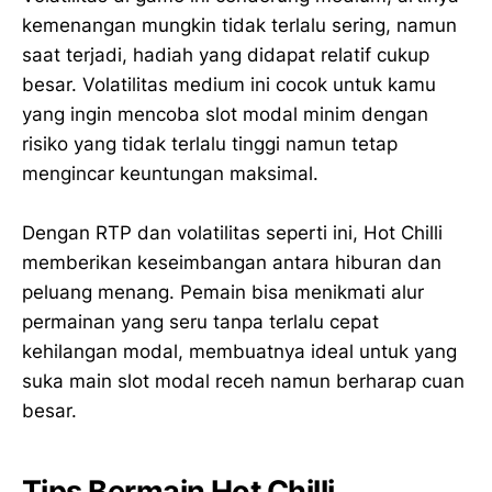
kemenangan mungkin tidak terlalu sering, namun
saat terjadi, hadiah yang didapat relatif cukup
besar. Volatilitas medium ini cocok untuk kamu
yang ingin mencoba slot modal minim dengan
risiko yang tidak terlalu tinggi namun tetap
mengincar keuntungan maksimal.
Dengan RTP dan volatilitas seperti ini, Hot Chilli
memberikan keseimbangan antara hiburan dan
peluang menang. Pemain bisa menikmati alur
permainan yang seru tanpa terlalu cepat
kehilangan modal, membuatnya ideal untuk yang
suka main slot modal receh namun berharap cuan
besar.
Tips Bermain Hot Chilli