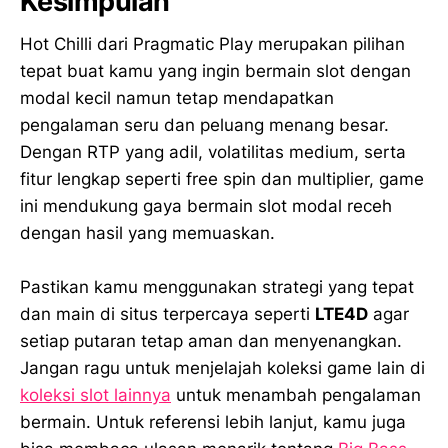
Kesimpulan
Hot Chilli dari Pragmatic Play merupakan pilihan
tepat buat kamu yang ingin bermain slot dengan
modal kecil namun tetap mendapatkan
pengalaman seru dan peluang menang besar.
Dengan RTP yang adil, volatilitas medium, serta
fitur lengkap seperti free spin dan multiplier, game
ini mendukung gaya bermain slot modal receh
dengan hasil yang memuaskan.
Pastikan kamu menggunakan strategi yang tepat
dan main di situs terpercaya seperti
LTE4D
agar
setiap putaran tetap aman dan menyenangkan.
Jangan ragu untuk menjelajah koleksi game lain di
koleksi slot lainnya
untuk menambah pengalaman
bermain. Untuk referensi lebih lanjut, kamu juga