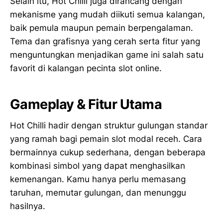
Selain itu, Hot Chilli juga dirancang dengan
mekanisme yang mudah diikuti semua kalangan,
baik pemula maupun pemain berpengalaman.
Tema dan grafisnya yang cerah serta fitur yang
menguntungkan menjadikan game ini salah satu
favorit di kalangan pecinta slot online.
Gameplay & Fitur Utama
Hot Chilli hadir dengan struktur gulungan standar
yang ramah bagi pemain slot modal receh. Cara
bermainnya cukup sederhana, dengan beberapa
kombinasi simbol yang dapat menghasilkan
kemenangan. Kamu hanya perlu memasang
taruhan, memutar gulungan, dan menunggu
hasilnya.