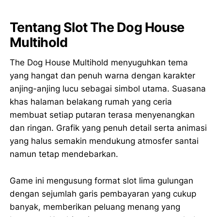
Tentang Slot The Dog House
Multihold
The Dog House Multihold menyuguhkan tema
yang hangat dan penuh warna dengan karakter
anjing-anjing lucu sebagai simbol utama. Suasana
khas halaman belakang rumah yang ceria
membuat setiap putaran terasa menyenangkan
dan ringan. Grafik yang penuh detail serta animasi
yang halus semakin mendukung atmosfer santai
namun tetap mendebarkan.
Game ini mengusung format slot lima gulungan
dengan sejumlah garis pembayaran yang cukup
banyak, memberikan peluang menang yang