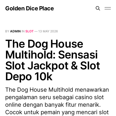
Golden Dice Place
BY
ADMIN
IN
SLOT
—
13 MAY 2026
The Dog House
Multihold: Sensasi
Slot Jackpot & Slot
Depo 10k
The Dog House Multihold menawarkan
pengalaman seru sebagai casino slot
online dengan banyak fitur menarik.
Cocok untuk pemain yang mencari slot