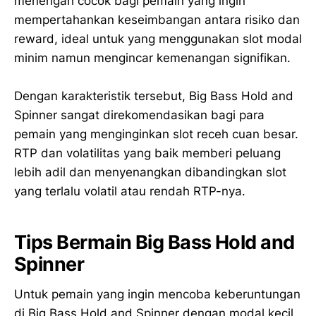
menengah cocok bagi pemain yang ingin
mempertahankan keseimbangan antara risiko dan
reward, ideal untuk yang menggunakan slot modal
minim namun mengincar kemenangan signifikan.
Dengan karakteristik tersebut, Big Bass Hold and
Spinner sangat direkomendasikan bagi para
pemain yang menginginkan slot receh cuan besar.
RTP dan volatilitas yang baik memberi peluang
lebih adil dan menyenangkan dibandingkan slot
yang terlalu volatil atau rendah RTP-nya.
Tips Bermain Big Bass Hold and
Spinner
Untuk pemain yang ingin mencoba keberuntungan
di Big Bass Hold and Spinner dengan modal kecil,