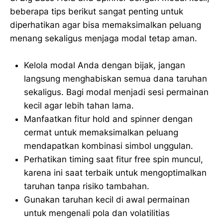
beberapa tips berikut sangat penting untuk
diperhatikan agar bisa memaksimalkan peluang
menang sekaligus menjaga modal tetap aman.
Kelola modal Anda dengan bijak, jangan
langsung menghabiskan semua dana taruhan
sekaligus. Bagi modal menjadi sesi permainan
kecil agar lebih tahan lama.
Manfaatkan fitur hold and spinner dengan
cermat untuk memaksimalkan peluang
mendapatkan kombinasi simbol unggulan.
Perhatikan timing saat fitur free spin muncul,
karena ini saat terbaik untuk mengoptimalkan
taruhan tanpa risiko tambahan.
Gunakan taruhan kecil di awal permainan
untuk mengenali pola dan volatilitias