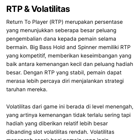
RTP & Volatilitas
Return To Player (RTP) merupakan persentase
yang menunjukkan seberapa besar peluang
pengembalian dana kepada pemain selama
bermain. Big Bass Hold and Spinner memiliki RTP
yang kompetitif, memberikan keseimbangan yang
baik antara kemenangan kecil dan peluang hadiah
besar. Dengan RTP yang stabil, pemain dapat
merasa lebih percaya diri menjalankan strategi
taruhan mereka.
Volatilitas dari game ini berada di level menengah,
yang artinya kemenangan tidak terlalu sering tapi
hadiah yang diberikan relatif lebih besar
dibanding slot volatilitas rendah. Volatilitas