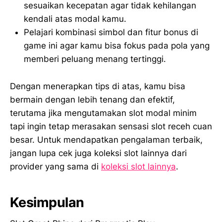
sesuaikan kecepatan agar tidak kehilangan
kendali atas modal kamu.
Pelajari kombinasi simbol dan fitur bonus di
game ini agar kamu bisa fokus pada pola yang
memberi peluang menang tertinggi.
Dengan menerapkan tips di atas, kamu bisa
bermain dengan lebih tenang dan efektif,
terutama jika mengutamakan slot modal minim
tapi ingin tetap merasakan sensasi slot receh cuan
besar. Untuk mendapatkan pengalaman terbaik,
jangan lupa cek juga koleksi slot lainnya dari
provider yang sama di
koleksi slot lainnya
.
Kesimpulan