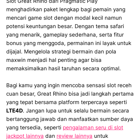
Slot Great Rhino dari Pragmatic Play
menghadirkan paket lengkap bagi pemain yang
mencari game slot dengan modal kecil namun
potensi keuntungan besar. Dengan tema safari
yang menarik, gameplay sederhana, serta fitur
bonus yang menggoda, permainan ini layak untuk
dijajal. Mengelola strategi bermain dan pola
maxwin menjadi hal penting agar bisa
memaksimalkan hasil taruhan secara optimal.
Bagi kamu yang ingin mencoba sensasi slot receh
cuan besar, Great Rhino bisa jadi langkah pertama
yang tepat bersama platform terpercaya seperti
LTE4D
. Jangan lupa untuk selalu bermain secara
bertanggung jawab dan manfaatkan sumber daya
yang tersedia, seperti
pengalaman seru di slot
jackpot lainnya
dan
review lainnya
untuk