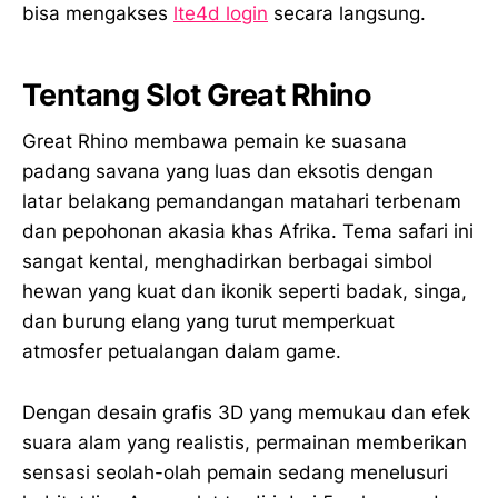
bisa mengakses
lte4d login
secara langsung.
Tentang Slot Great Rhino
Great Rhino membawa pemain ke suasana
padang savana yang luas dan eksotis dengan
latar belakang pemandangan matahari terbenam
dan pepohonan akasia khas Afrika. Tema safari ini
sangat kental, menghadirkan berbagai simbol
hewan yang kuat dan ikonik seperti badak, singa,
dan burung elang yang turut memperkuat
atmosfer petualangan dalam game.
Dengan desain grafis 3D yang memukau dan efek
suara alam yang realistis, permainan memberikan
sensasi seolah-olah pemain sedang menelusuri