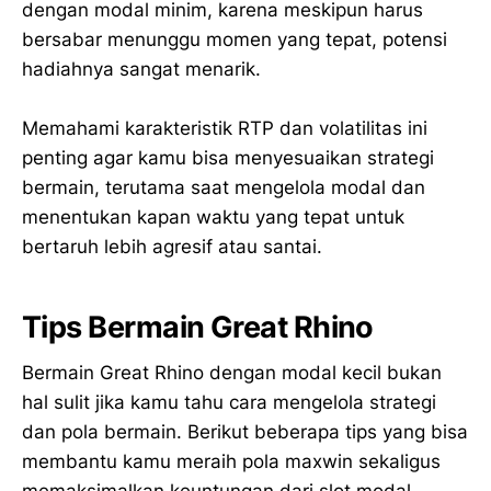
dengan modal minim, karena meskipun harus
bersabar menunggu momen yang tepat, potensi
hadiahnya sangat menarik.
Memahami karakteristik RTP dan volatilitas ini
penting agar kamu bisa menyesuaikan strategi
bermain, terutama saat mengelola modal dan
menentukan kapan waktu yang tepat untuk
bertaruh lebih agresif atau santai.
Tips Bermain Great Rhino
Bermain Great Rhino dengan modal kecil bukan
hal sulit jika kamu tahu cara mengelola strategi
dan pola bermain. Berikut beberapa tips yang bisa
membantu kamu meraih pola maxwin sekaligus