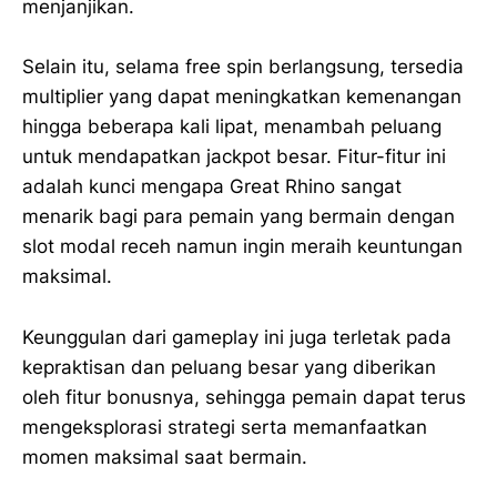
menjanjikan.
Selain itu, selama free spin berlangsung, tersedia
multiplier yang dapat meningkatkan kemenangan
hingga beberapa kali lipat, menambah peluang
untuk mendapatkan jackpot besar. Fitur-fitur ini
adalah kunci mengapa Great Rhino sangat
menarik bagi para pemain yang bermain dengan
slot modal receh namun ingin meraih keuntungan
maksimal.
Keunggulan dari gameplay ini juga terletak pada
kepraktisan dan peluang besar yang diberikan
oleh fitur bonusnya, sehingga pemain dapat terus
mengeksplorasi strategi serta memanfaatkan
momen maksimal saat bermain.