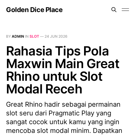
Golden Dice Place
BY
ADMIN
IN
SLOT
—
24 JUN 2026
Rahasia Tips Pola
Maxwin Main Great
Rhino untuk Slot
Modal Receh
Great Rhino hadir sebagai permainan
slot seru dari Pragmatic Play yang
sangat cocok untuk kamu yang ingin
mencoba slot modal minim. Dapatkan