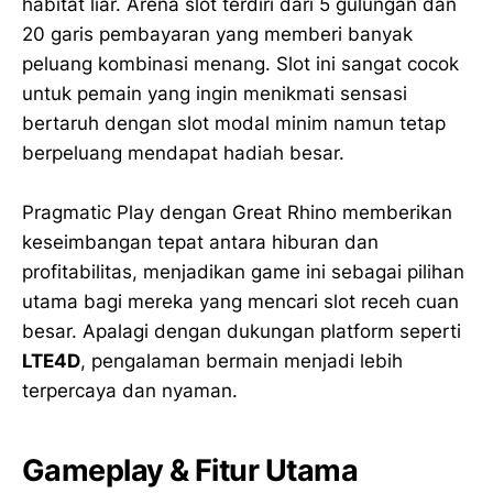
habitat liar. Arena slot terdiri dari 5 gulungan dan
20 garis pembayaran yang memberi banyak
peluang kombinasi menang. Slot ini sangat cocok
untuk pemain yang ingin menikmati sensasi
bertaruh dengan slot modal minim namun tetap
berpeluang mendapat hadiah besar.
Pragmatic Play dengan Great Rhino memberikan
keseimbangan tepat antara hiburan dan
profitabilitas, menjadikan game ini sebagai pilihan
utama bagi mereka yang mencari slot receh cuan
besar. Apalagi dengan dukungan platform seperti
LTE4D
, pengalaman bermain menjadi lebih
terpercaya dan nyaman.
Gameplay & Fitur Utama