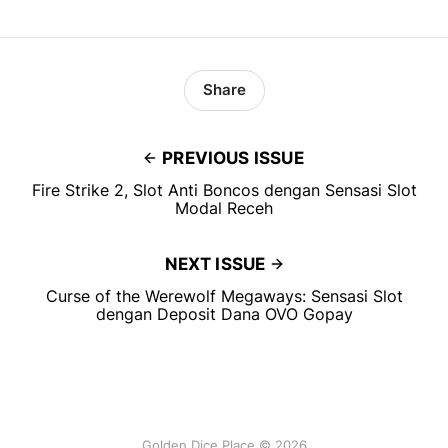
Share
PREVIOUS ISSUE
Fire Strike 2, Slot Anti Boncos dengan Sensasi Slot
Modal Receh
NEXT ISSUE
Curse of the Werewolf Megaways: Sensasi Slot
dengan Deposit Dana OVO Gopay
Golden Dice Place © 2026