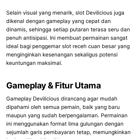
Selain visual yang menarik, slot Devilicious juga
dikenal dengan gameplay yang cepat dan
dinamis, sehingga setiap putaran terasa seru dan
penuh antisipasi. Ini membuat permainan sangat
ideal bagi penggemar slot receh cuan besar yang
menginginkan kesenangan sekaligus potensi
keuntungan maksimal.
Gameplay & Fitur Utama
Gameplay Devilicious dirancang agar mudah
dipahami oleh semua pemain, baik yang baru
maupun yang sudah berpengalaman. Permainan
ini menggunakan format lima gulungan dengan
sejumlah garis pembayaran tetap, memungkinkan