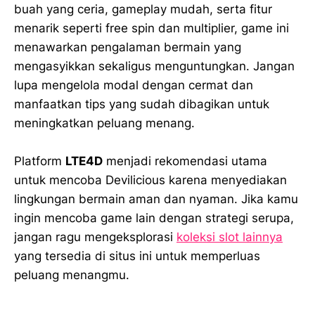
buah yang ceria, gameplay mudah, serta fitur
menarik seperti free spin dan multiplier, game ini
menawarkan pengalaman bermain yang
mengasyikkan sekaligus menguntungkan. Jangan
lupa mengelola modal dengan cermat dan
manfaatkan tips yang sudah dibagikan untuk
meningkatkan peluang menang.
Platform
LTE4D
menjadi rekomendasi utama
untuk mencoba Devilicious karena menyediakan
lingkungan bermain aman dan nyaman. Jika kamu
ingin mencoba game lain dengan strategi serupa,
jangan ragu mengeksplorasi
koleksi slot lainnya
yang tersedia di situs ini untuk memperluas
peluang menangmu.