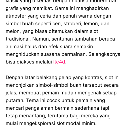
klasik yang dikemas dengan nuansa modern dan
grafis yang memikat. Game ini menghadirkan
atmosfer yang ceria dan penuh warna dengan
simbol buah seperti ceri, stroberi, lemon, dan
melon, yang biasa ditemukan dalam slot
tradisional. Namun, sentuhan tambahan berupa
animasi halus dan efek suara semakin
menghidupkan suasana permainan. Selengkapnya
bisa diakses melalui
lte4d
.
Dengan latar belakang gelap yang kontras, slot ini
menonjolkan simbol-simbol buah tersebut secara
jelas, membuat pemain mudah mengenali setiap
putaran. Tema ini cocok untuk pemain yang
mencari pengalaman bermain sederhana tapi
tetap menantang, terutama bagi mereka yang
mulai mengeksplorasi slot modal minim.