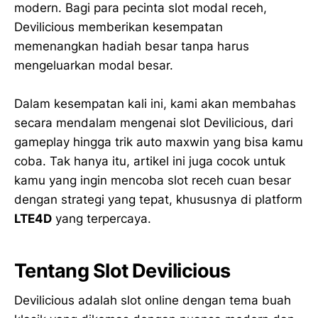
modern. Bagi para pecinta slot modal receh,
Devilicious memberikan kesempatan
memenangkan hadiah besar tanpa harus
mengeluarkan modal besar.
Dalam kesempatan kali ini, kami akan membahas
secara mendalam mengenai slot Devilicious, dari
gameplay hingga trik auto maxwin yang bisa kamu
coba. Tak hanya itu, artikel ini juga cocok untuk
kamu yang ingin mencoba slot receh cuan besar
dengan strategi yang tepat, khususnya di platform
LTE4D
yang terpercaya.
Tentang Slot Devilicious
Devilicious adalah slot online dengan tema buah