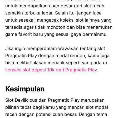
untuk mendapatkan cuan besar dari slot receh
semakin terbuka lebar. Selain itu, jangan lupa
untuk sesekali mengecek koleksi slot lainnya yang
tersedia agar tidak monoton dan bisa menemukan
game favorit baru yang sesuai gaya bermainmu.
Jika ingin memperdalam wawasan tentang slot
Pragmatic Play dengan modal rendah, kamu juga
bisa melihat ulasan menarik seperti yang ada di
sensasi slot deposi 10k dari Pragmatic Play
.
Kesimpulan
Slot Devilicious dari Pragmatic Play merupakan
pilihan tepat bagi kamu yang mencari slot modal
receh dengan potensi cuan besar. Dengan tema