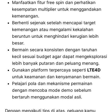
Manfaatkan fitur free spin dan perhatikan
kesempatan multiplier untuk menggandakan
kemenangan.
Berhenti sejenak setelah mencapai target
kemenangan atau mengalami kekalahan
beruntun untuk menghindari kerugian lebih
besar.
Bermain secara konsisten dengan taruhan
kecil sesuai budget agar dapat mengeksplorasi
lebih banyak putaran dan peluang menang.
Gunakan platform terpercaya seperti
LTE4D
untuk keamanan dan kenyamanan bermain.
Pelajari pola dan mekanisme permainan
dengan mencoba mode demo sebelum
bertaruh menggunakan modal asli.
Dengan mengikuti tips di atas, peluang kamu