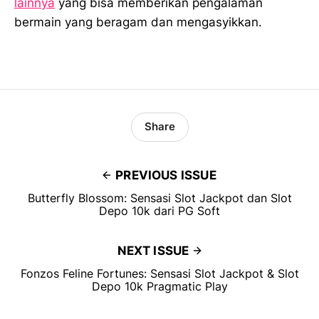
lainnya
yang bisa memberikan pengalaman
bermain yang beragam dan mengasyikkan.
Share
PREVIOUS ISSUE
Butterfly Blossom: Sensasi Slot Jackpot dan Slot
Depo 10k dari PG Soft
NEXT ISSUE
Fonzos Feline Fortunes: Sensasi Slot Jackpot & Slot
Depo 10k Pragmatic Play