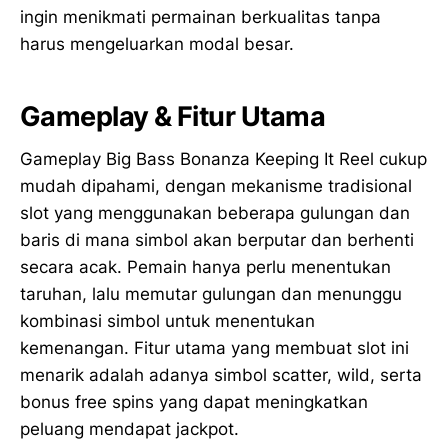
ingin menikmati permainan berkualitas tanpa
harus mengeluarkan modal besar.
Gameplay & Fitur Utama
Gameplay Big Bass Bonanza Keeping It Reel cukup
mudah dipahami, dengan mekanisme tradisional
slot yang menggunakan beberapa gulungan dan
baris di mana simbol akan berputar dan berhenti
secara acak. Pemain hanya perlu menentukan
taruhan, lalu memutar gulungan dan menunggu
kombinasi simbol untuk menentukan
kemenangan. Fitur utama yang membuat slot ini
menarik adalah adanya simbol scatter, wild, serta
bonus free spins yang dapat meningkatkan
peluang mendapat jackpot.