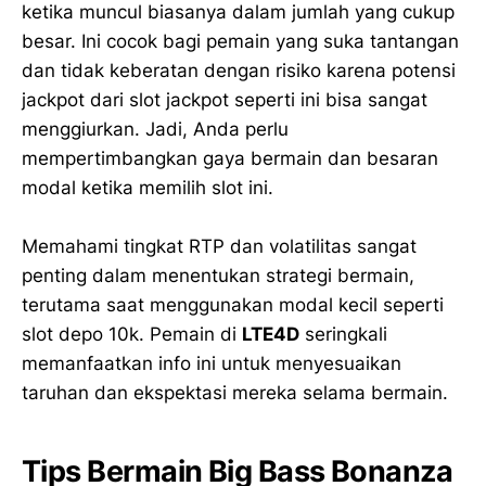
ketika muncul biasanya dalam jumlah yang cukup
besar. Ini cocok bagi pemain yang suka tantangan
dan tidak keberatan dengan risiko karena potensi
jackpot dari slot jackpot seperti ini bisa sangat
menggiurkan. Jadi, Anda perlu
mempertimbangkan gaya bermain dan besaran
modal ketika memilih slot ini.
Memahami tingkat RTP dan volatilitas sangat
penting dalam menentukan strategi bermain,
terutama saat menggunakan modal kecil seperti
slot depo 10k. Pemain di
LTE4D
seringkali
memanfaatkan info ini untuk menyesuaikan
taruhan dan ekspektasi mereka selama bermain.
Tips Bermain Big Bass Bonanza