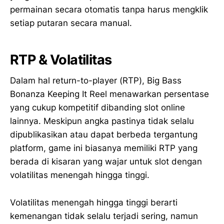
permainan secara otomatis tanpa harus mengklik
setiap putaran secara manual.
RTP & Volatilitas
Dalam hal return-to-player (RTP), Big Bass
Bonanza Keeping It Reel menawarkan persentase
yang cukup kompetitif dibanding slot online
lainnya. Meskipun angka pastinya tidak selalu
dipublikasikan atau dapat berbeda tergantung
platform, game ini biasanya memiliki RTP yang
berada di kisaran yang wajar untuk slot dengan
volatilitas menengah hingga tinggi.
Volatilitas menengah hingga tinggi berarti
kemenangan tidak selalu terjadi sering, namun