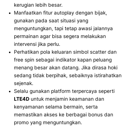
kerugian lebih besar.
Manfaatkan fitur autoplay dengan bijak,
gunakan pada saat situasi yang
menguntungkan, tapi tetap awasi jalannya
permainan agar bisa segera melakukan
intervensi jika perlu.
Perhatikan pola keluaran simbol scatter dan
free spin sebagai indikator kapan peluang
menang besar akan datang. Jika dirasa hoki
sedang tidak berpihak, sebaiknya istirahatkan
sejenak.
Selalu gunakan platform terpercaya seperti
LTE4D
untuk menjamin keamanan dan
kenyamanan selama bermain, serta
memastikan akses ke berbagai bonus dan
promo yang menguntungkan.