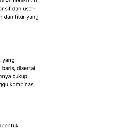
bisa menikmati
nsif dan user-
n dan fitur yang
n yang
aris, disertai
innya cukup
ggu kombinasi
embentuk