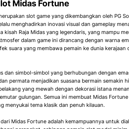
lot Midas Fortune
merupakan slot game yang dikembangkan oleh PG Sof
lalu menghadirkan inovasi visual dan gameplay mena
da kisah Raja Midas yang legendaris, yang mampu m
Atmosfer dalam game ini dirancang dengan warna e
efek suara yang membawa pemain ke dunia kerajaan 
lus dan simbol-simbol yang berhubungan dengan emas
 dan permata menjadikan suasana bermain semakin hi
ar belakang yang mewah dengan dekorasi istana men
 memutar gulungan. Semua ini membuat Midas Fortune
g menyukai tema klasik dan penuh kilauan.
n dari Midas Fortune adalah kemampuannya untuk di