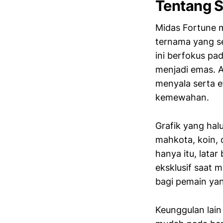
Tentang S
Midas Fortune 
ternama yang se
ini berfokus pa
menjadi emas. 
menyala serta 
kemewahan.
Grafik yang ha
mahkota, koin,
hanya itu, lat
eksklusif saat
bagi pemain yan
Keunggulan lai