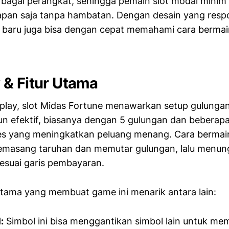
bagai perangkat, sehingga pemain slot modal minim 
apan saja tanpa hambatan. Dengan desain yang respo
n baru juga bisa dengan cepat memahami cara bermai
& Fitur Utama
play, slot Midas Fortune menawarkan setup gulunga
 efektif, biasanya dengan 5 gulungan dan beberapa b
nes yang meningkatkan peluang menang. Cara berma
emasang taruhan dan memutar gulungan, lalu menun
esuai garis pembayaran.
utama yang membuat game ini menarik antara lain:
:
Simbol ini bisa menggantikan simbol lain untuk m