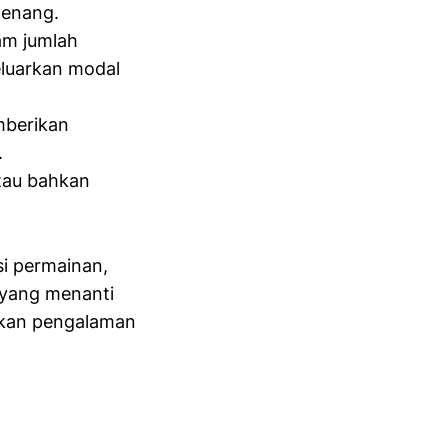
menang.
am jumlah
luarkan modal
mberikan
.
tau bahkan
si permainan,
 yang menanti
lkan pengalaman