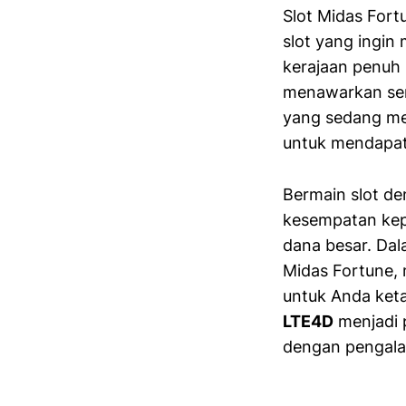
Slot Midas Fort
slot yang ingi
kerajaan penuh
menawarkan sens
yang sedang me
untuk mendapat
Bermain slot de
kesempatan kep
dana besar. Dal
Midas Fortune, 
untuk Anda keta
LTE4D
menjadi p
dengan pengalam