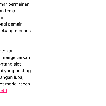
gemar permainan
an tema
ini
bagi pemain
peluang menarik
berikan
s mengeluarkan
entang slot
ni yang penting
Jangan lupa,
lot modal receh
e4d
.