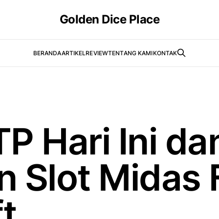
Golden Dice Place
BERANDA
ARTIKEL
REVIEW
TENTANG KAMI
KONTAK
P Hari Ini da
 Slot Midas 
t