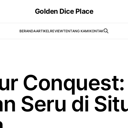
Golden Dice Place
BERANDA
ARTIKEL
REVIEW
TENTANG KAMI
KONTAK
ur Conquest:
n Seru di Situ
a