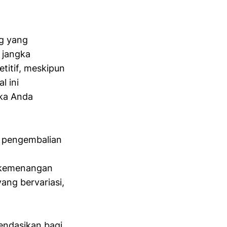
ng yang
 jangka
itif, meskipun
l ini
ika Anda
an pengembalian
 kemenangan
ang bervariasi,
mendasikan bagi