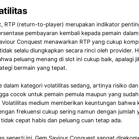
tilitas
t, RTP (return-to-player) merupakan indikator penti
rsentase pembayaran kembali kepada pemain dalam
aviour Conquest menawarkan RTP yang cukup kompet
idak selalu diungkapkan secara rinci oleh provider. Ha
wa peluang menang di slot ini cukup baik, apalagi j
tegi bermain yang tepat.
e dalam kategori volatilitas sedang, artinya risiko d
gga cocok untuk pemain pemula maupun yang sudah
 Volatilitas medium memberikan keuntungan bahwa
ngan frekuensi cukup sering namun dengan jumlah y
tidak cepat habis dan peluang cuan tetap ada.
tas seperti ini, Gem Saviour Conquest sangat direko