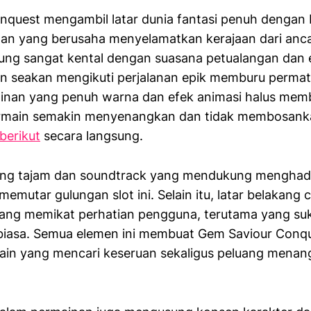
nquest mengambil latar dunia fantasi penuh dengan 
wan yang berusaha menyelamatkan kerajaan dari anc
ng sangat kental dengan suasana petualangan dan e
 seakan mengikuti perjalanan epik memburu permata
inan yang penuh warna dan efek animasi halus mem
main semakin menyenangkan dan tidak membosanka
 berikut
secara langsung.
yang tajam dan soundtrack yang mendukung menghadi
emutar gulungan slot ini. Selain itu, latar belakang 
yang memikat perhatian pengguna, terutama yang s
 biasa. Semua elemen ini membuat Gem Saviour Conq
ain yang mencari keseruan sekaligus peluang menan