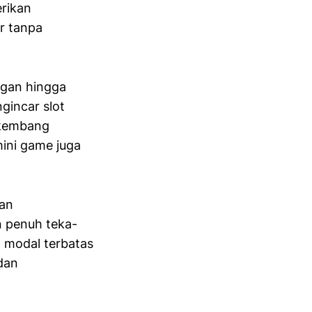
erikan
r tanpa
angan hingga
ngincar slot
erkembang
mini game juga
an
n penuh teka-
n modal terbatas
dan