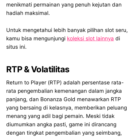
menikmati permainan yang penuh kejutan dan
hadiah maksimal.
Untuk mengetahui lebih banyak pilihan slot seru,
kamu bisa mengunjungi
koleksi slot lainnya
di
situs ini.
RTP & Volatilitas
Return to Player (RTP) adalah persentase rata-
rata pengembalian kemenangan dalam jangka
panjang, dan Bonanza Gold menawarkan RTP
yang bersaing di kelasnya, memberikan peluang
menang yang adil bagi pemain. Meski tidak
diumumkan angka pasti, game ini dirancang
dengan tingkat pengembalian yang seimbang,