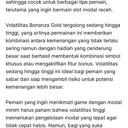
sehingga cocok untuk berbagai tipe pemain,
terutama yang ingin bermain slot modal receh.
Volatilitas Bonanza Gold tergolong sedang hingga
tinggi, yang artinya permainan ini memberikan
kombinasi antara kemenangan yang tidak terlalu
sering namun dengan hadiah yang cenderung
besar saat berhasil membentuk kombinasi simbol
khusus atau mengaktifkan fitur bonus. Volatilitas
sedang hingga tinggi ini ideal bagi pemain yang
sabar dan siap mengambil risiko untuk potensi
kemenangan lebih besar.
Pemain yang ingin menikmati game dengan modal
minim harus paham bahwa volatilitas tinggi
memerlukan pengelolaan modal yang tepat agar
tidak cepat habis. Namun, bagi yang suka