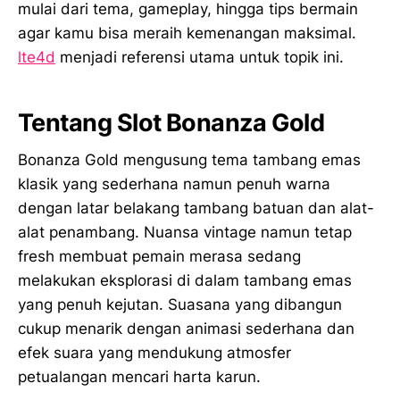
mulai dari tema, gameplay, hingga tips bermain
agar kamu bisa meraih kemenangan maksimal.
lte4d
menjadi referensi utama untuk topik ini.
Tentang Slot Bonanza Gold
Bonanza Gold mengusung tema tambang emas
klasik yang sederhana namun penuh warna
dengan latar belakang tambang batuan dan alat-
alat penambang. Nuansa vintage namun tetap
fresh membuat pemain merasa sedang
melakukan eksplorasi di dalam tambang emas
yang penuh kejutan. Suasana yang dibangun
cukup menarik dengan animasi sederhana dan
efek suara yang mendukung atmosfer
petualangan mencari harta karun.