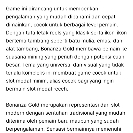
Game ini dirancang untuk memberikan
pengalaman yang mudah dipahami dan cepat
dimainkan, cocok untuk berbagai level pemain.
Dengan tata letak reels yang klasik serta ikon-ikon
bertema tambang seperti batu mulia, emas, dan
alat tambang, Bonanza Gold membawa pemain ke
suasana mining yang penuh dengan potensi cuan
besar. Tema yang universal dan visual yang tidak
terlalu kompleks ini membuat game cocok untuk
slot modal minim, alias cocok bagi yang ingin
bermain slot modal receh.
Bonanza Gold merupakan representasi dari slot
modern dengan sentuhan tradisional yang mudah
diterima oleh pemain baru maupun yang sudah
berpengalaman. Sensasi bermainnya memenuhi