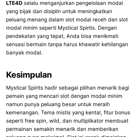
LTE4D
selalu menganjurkan pengelolaan modal
yang bijak dan disiplin untuk meningkatkan
peluang menang dalam slot modal receh dan slot
modal minim seperti Mystical Spirits. Dengan
pendekatan yang tepat, Anda bisa menikmati
sensasi bermain tanpa harus khawatir kehilangan
banyak modal.
Kesimpulan
Mystical Spirits hadir sebagai pilihan menarik bagi
pemain yang mencari slot dengan modal minim
namun punya peluang besar untuk meraih
kemenangan. Tema mistis yang kental, fitur bonus
seperti free spin, wild, dan multiplikator membuat
permainan semakin menarik dan memberikan