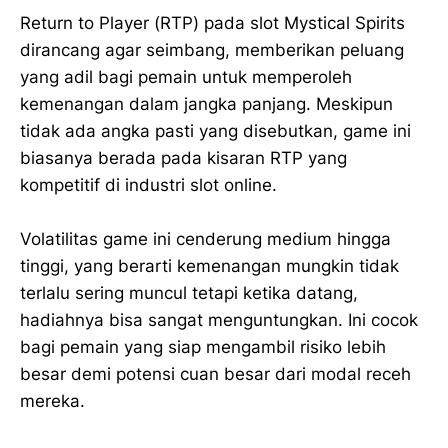
Return to Player (RTP) pada slot Mystical Spirits
dirancang agar seimbang, memberikan peluang
yang adil bagi pemain untuk memperoleh
kemenangan dalam jangka panjang. Meskipun
tidak ada angka pasti yang disebutkan, game ini
biasanya berada pada kisaran RTP yang
kompetitif di industri slot online.
Volatilitas game ini cenderung medium hingga
tinggi, yang berarti kemenangan mungkin tidak
terlalu sering muncul tetapi ketika datang,
hadiahnya bisa sangat menguntungkan. Ini cocok
bagi pemain yang siap mengambil risiko lebih
besar demi potensi cuan besar dari modal receh
mereka.