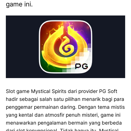
game ini.
Slot game Mystical Spirits dari provider PG Soft
hadir sebagai salah satu pilihan menarik bagi para
penggemar permainan daring. Dengan tema mistis
yang kental dan atmosfir penuh misteri, game ini
menawarkan pengalaman bermain yang berbeda
dari slot konvensional. Tidak hanya itu, Mystical