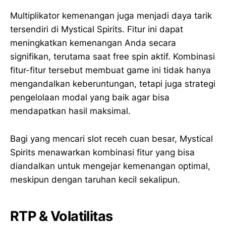
Multiplikator kemenangan juga menjadi daya tarik
tersendiri di Mystical Spirits. Fitur ini dapat
meningkatkan kemenangan Anda secara
signifikan, terutama saat free spin aktif. Kombinasi
fitur-fitur tersebut membuat game ini tidak hanya
mengandalkan keberuntungan, tetapi juga strategi
pengelolaan modal yang baik agar bisa
mendapatkan hasil maksimal.
Bagi yang mencari slot receh cuan besar, Mystical
Spirits menawarkan kombinasi fitur yang bisa
diandalkan untuk mengejar kemenangan optimal,
meskipun dengan taruhan kecil sekalipun.
RTP & Volatilitas