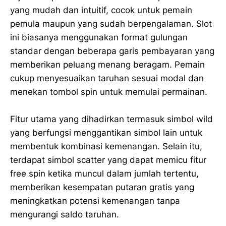
yang mudah dan intuitif, cocok untuk pemain
pemula maupun yang sudah berpengalaman. Slot
ini biasanya menggunakan format gulungan
standar dengan beberapa garis pembayaran yang
memberikan peluang menang beragam. Pemain
cukup menyesuaikan taruhan sesuai modal dan
menekan tombol spin untuk memulai permainan.
Fitur utama yang dihadirkan termasuk simbol wild
yang berfungsi menggantikan simbol lain untuk
membentuk kombinasi kemenangan. Selain itu,
terdapat simbol scatter yang dapat memicu fitur
free spin ketika muncul dalam jumlah tertentu,
memberikan kesempatan putaran gratis yang
meningkatkan potensi kemenangan tanpa
mengurangi saldo taruhan.