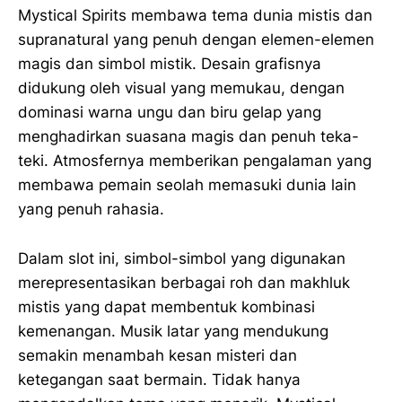
Mystical Spirits membawa tema dunia mistis dan
supranatural yang penuh dengan elemen-elemen
magis dan simbol mistik. Desain grafisnya
didukung oleh visual yang memukau, dengan
dominasi warna ungu dan biru gelap yang
menghadirkan suasana magis dan penuh teka-
teki. Atmosfernya memberikan pengalaman yang
membawa pemain seolah memasuki dunia lain
yang penuh rahasia.
Dalam slot ini, simbol-simbol yang digunakan
merepresentasikan berbagai roh dan makhluk
mistis yang dapat membentuk kombinasi
kemenangan. Musik latar yang mendukung
semakin menambah kesan misteri dan
ketegangan saat bermain. Tidak hanya