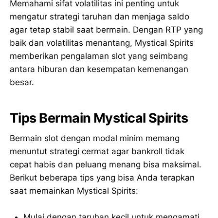
Memahami sifat volatilitas ini penting untuk
mengatur strategi taruhan dan menjaga saldo
agar tetap stabil saat bermain. Dengan RTP yang
baik dan volatilitas menantang, Mystical Spirits
memberikan pengalaman slot yang seimbang
antara hiburan dan kesempatan kemenangan
besar.
Tips Bermain Mystical Spirits
Bermain slot dengan modal minim memang
menuntut strategi cermat agar bankroll tidak
cepat habis dan peluang menang bisa maksimal.
Berikut beberapa tips yang bisa Anda terapkan
saat memainkan Mystical Spirits:
Mulai dengan taruhan kecil untuk mengamati