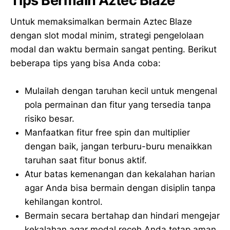
Tips Bermain Aztec Blaze
Untuk memaksimalkan bermain Aztec Blaze
dengan slot modal minim, strategi pengelolaan
modal dan waktu bermain sangat penting. Berikut
beberapa tips yang bisa Anda coba:
Mulailah dengan taruhan kecil untuk mengenal
pola permainan dan fitur yang tersedia tanpa
risiko besar.
Manfaatkan fitur free spin dan multiplier
dengan baik, jangan terburu-buru menaikkan
taruhan saat fitur bonus aktif.
Atur batas kemenangan dan kekalahan harian
agar Anda bisa bermain dengan disiplin tanpa
kehilangan kontrol.
Bermain secara bertahap dan hindari mengejar
kekalahan agar modal receh Anda tetap aman