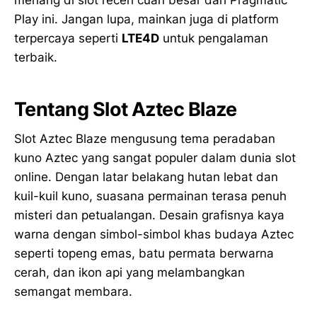
menang di slot receh cuan besar dari Pragmatic
Play ini. Jangan lupa, mainkan juga di platform
terpercaya seperti
LTE4D
untuk pengalaman
terbaik.
Tentang Slot Aztec Blaze
Slot Aztec Blaze mengusung tema peradaban
kuno Aztec yang sangat populer dalam dunia slot
online. Dengan latar belakang hutan lebat dan
kuil-kuil kuno, suasana permainan terasa penuh
misteri dan petualangan. Desain grafisnya kaya
warna dengan simbol-simbol khas budaya Aztec
seperti topeng emas, batu permata berwarna
cerah, dan ikon api yang melambangkan
semangat membara.