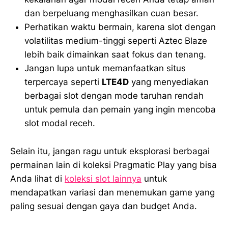
dan berpeluang menghasilkan cuan besar.
Perhatikan waktu bermain, karena slot dengan
volatilitas medium-tinggi seperti Aztec Blaze
lebih baik dimainkan saat fokus dan tenang.
Jangan lupa untuk memanfaatkan situs
terpercaya seperti
LTE4D
yang menyediakan
berbagai slot dengan mode taruhan rendah
untuk pemula dan pemain yang ingin mencoba
slot modal receh.
Selain itu, jangan ragu untuk eksplorasi berbagai
permainan lain di koleksi Pragmatic Play yang bisa
Anda lihat di
koleksi slot lainnya
untuk
mendapatkan variasi dan menemukan game yang
paling sesuai dengan gaya dan budget Anda.