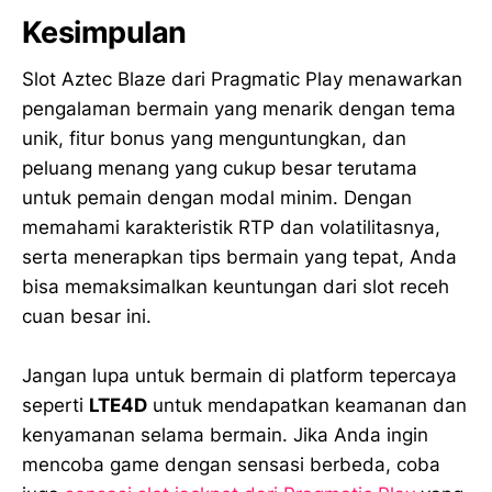
Kesimpulan
Slot Aztec Blaze dari Pragmatic Play menawarkan
pengalaman bermain yang menarik dengan tema
unik, fitur bonus yang menguntungkan, dan
peluang menang yang cukup besar terutama
untuk pemain dengan modal minim. Dengan
memahami karakteristik RTP dan volatilitasnya,
serta menerapkan tips bermain yang tepat, Anda
bisa memaksimalkan keuntungan dari slot receh
cuan besar ini.
Jangan lupa untuk bermain di platform tepercaya
seperti
LTE4D
untuk mendapatkan keamanan dan
kenyamanan selama bermain. Jika Anda ingin
mencoba game dengan sensasi berbeda, coba