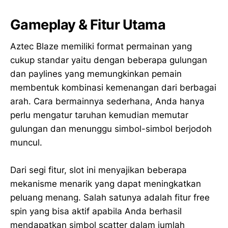
Gameplay & Fitur Utama
Aztec Blaze memiliki format permainan yang
cukup standar yaitu dengan beberapa gulungan
dan paylines yang memungkinkan pemain
membentuk kombinasi kemenangan dari berbagai
arah. Cara bermainnya sederhana, Anda hanya
perlu mengatur taruhan kemudian memutar
gulungan dan menunggu simbol-simbol berjodoh
muncul.
Dari segi fitur, slot ini menyajikan beberapa
mekanisme menarik yang dapat meningkatkan
peluang menang. Salah satunya adalah fitur free
spin yang bisa aktif apabila Anda berhasil
mendapatkan simbol scatter dalam jumlah