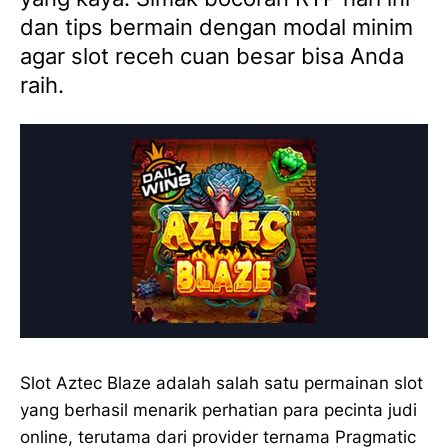
dan tips bermain dengan modal minim
agar slot receh cuan besar bisa Anda
raih.
Slot Aztec Blaze adalah salah satu permainan slot
yang berhasil menarik perhatian para pecinta judi
online, terutama dari provider ternama Pragmatic