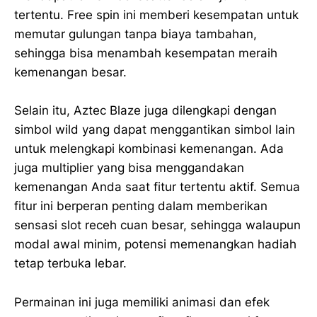
tertentu. Free spin ini memberi kesempatan untuk
memutar gulungan tanpa biaya tambahan,
sehingga bisa menambah kesempatan meraih
kemenangan besar.
Selain itu, Aztec Blaze juga dilengkapi dengan
simbol wild yang dapat menggantikan simbol lain
untuk melengkapi kombinasi kemenangan. Ada
juga multiplier yang bisa menggandakan
kemenangan Anda saat fitur tertentu aktif. Semua
fitur ini berperan penting dalam memberikan
sensasi slot receh cuan besar, sehingga walaupun
modal awal minim, potensi memenangkan hadiah
tetap terbuka lebar.
Permainan ini juga memiliki animasi dan efek