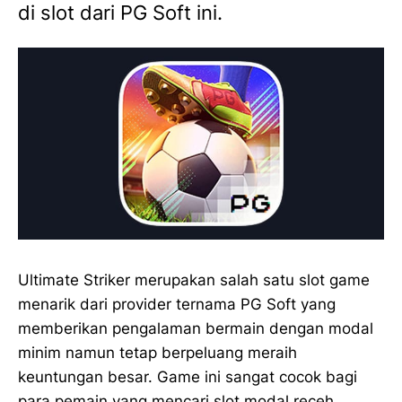
di slot dari PG Soft ini.
Ultimate Striker merupakan salah satu slot game
menarik dari provider ternama PG Soft yang
memberikan pengalaman bermain dengan modal
minim namun tetap berpeluang meraih
keuntungan besar. Game ini sangat cocok bagi
para pemain yang mencari slot modal receh