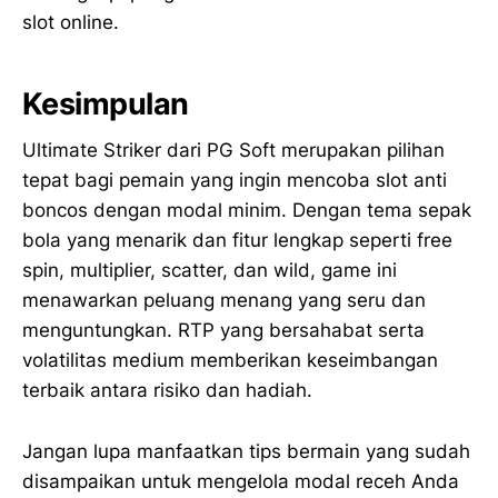
slot online.
Kesimpulan
Ultimate Striker dari PG Soft merupakan pilihan
tepat bagi pemain yang ingin mencoba slot anti
boncos dengan modal minim. Dengan tema sepak
bola yang menarik dan fitur lengkap seperti free
spin, multiplier, scatter, dan wild, game ini
menawarkan peluang menang yang seru dan
menguntungkan. RTP yang bersahabat serta
volatilitas medium memberikan keseimbangan
terbaik antara risiko dan hadiah.
Jangan lupa manfaatkan tips bermain yang sudah
disampaikan untuk mengelola modal receh Anda