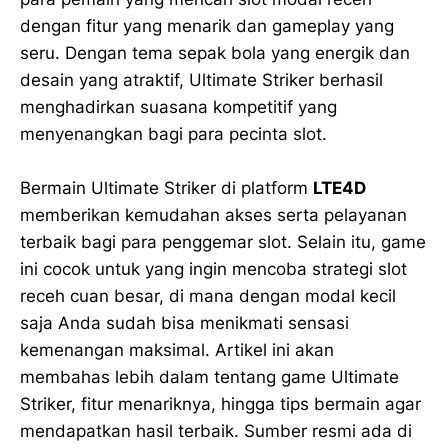
dengan fitur yang menarik dan gameplay yang
seru. Dengan tema sepak bola yang energik dan
desain yang atraktif, Ultimate Striker berhasil
menghadirkan suasana kompetitif yang
menyenangkan bagi para pecinta slot.
Bermain Ultimate Striker di platform
LTE4D
memberikan kemudahan akses serta pelayanan
terbaik bagi para penggemar slot. Selain itu, game
ini cocok untuk yang ingin mencoba strategi slot
receh cuan besar, di mana dengan modal kecil
saja Anda sudah bisa menikmati sensasi
kemenangan maksimal. Artikel ini akan
membahas lebih dalam tentang game Ultimate
Striker, fitur menariknya, hingga tips bermain agar
mendapatkan hasil terbaik. Sumber resmi ada di