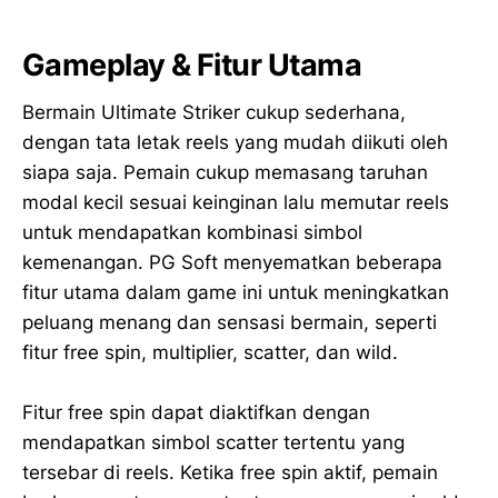
Gameplay & Fitur Utama
Bermain Ultimate Striker cukup sederhana,
dengan tata letak reels yang mudah diikuti oleh
siapa saja. Pemain cukup memasang taruhan
modal kecil sesuai keinginan lalu memutar reels
untuk mendapatkan kombinasi simbol
kemenangan. PG Soft menyematkan beberapa
fitur utama dalam game ini untuk meningkatkan
peluang menang dan sensasi bermain, seperti
fitur free spin, multiplier, scatter, dan wild.
Fitur free spin dapat diaktifkan dengan
mendapatkan simbol scatter tertentu yang
tersebar di reels. Ketika free spin aktif, pemain