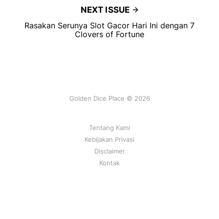
NEXT ISSUE
Rasakan Serunya Slot Gacor Hari Ini dengan 7
Clovers of Fortune
Golden Dice Place © 2026
Tentang Kami
Kebijakan Privasi
Disclaimer
Kontak