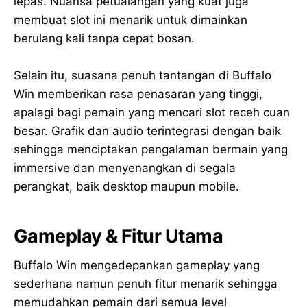
lepas. Nuansa petualangan yang kuat juga
membuat slot ini menarik untuk dimainkan
berulang kali tanpa cepat bosan.
Selain itu, suasana penuh tantangan di Buffalo
Win memberikan rasa penasaran yang tinggi,
apalagi bagi pemain yang mencari slot receh cuan
besar. Grafik dan audio terintegrasi dengan baik
sehingga menciptakan pengalaman bermain yang
immersive dan menyenangkan di segala
perangkat, baik desktop maupun mobile.
Gameplay & Fitur Utama
Buffalo Win mengedepankan gameplay yang
sederhana namun penuh fitur menarik sehingga
memudahkan pemain dari semua level