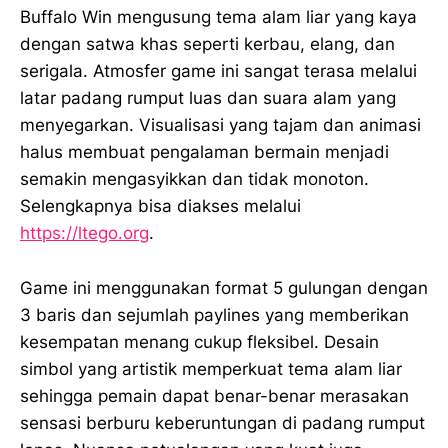
Buffalo Win mengusung tema alam liar yang kaya
dengan satwa khas seperti kerbau, elang, dan
serigala. Atmosfer game ini sangat terasa melalui
latar padang rumput luas dan suara alam yang
menyegarkan. Visualisasi yang tajam dan animasi
halus membuat pengalaman bermain menjadi
semakin mengasyikkan dan tidak monoton.
Selengkapnya bisa diakses melalui
https://ltego.org
.
Game ini menggunakan format 5 gulungan dengan
3 baris dan sejumlah paylines yang memberikan
kesempatan menang cukup fleksibel. Desain
simbol yang artistik memperkuat tema alam liar
sehingga pemain dapat benar-benar merasakan
sensasi berburu keberuntungan di padang rumput