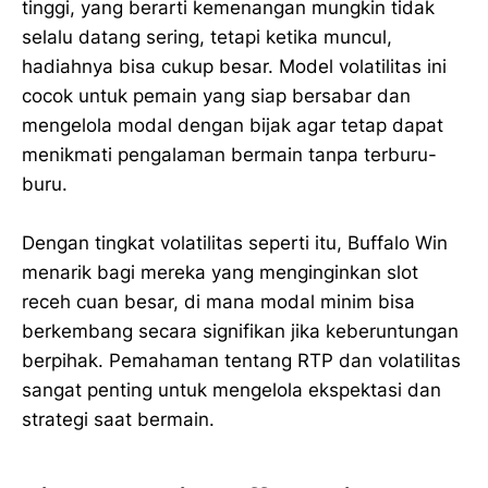
tinggi, yang berarti kemenangan mungkin tidak
selalu datang sering, tetapi ketika muncul,
hadiahnya bisa cukup besar. Model volatilitas ini
cocok untuk pemain yang siap bersabar dan
mengelola modal dengan bijak agar tetap dapat
menikmati pengalaman bermain tanpa terburu-
buru.
Dengan tingkat volatilitas seperti itu, Buffalo Win
menarik bagi mereka yang menginginkan slot
receh cuan besar, di mana modal minim bisa
berkembang secara signifikan jika keberuntungan
berpihak. Pemahaman tentang RTP dan volatilitas
sangat penting untuk mengelola ekspektasi dan
strategi saat bermain.