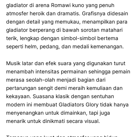
gladiator di arena Romawi kuno yang penuh
atmosfer heroik dan dramatis. Grafisnya didesain
dengan detail yang memukau, menampilkan para
gladiator berperang di bawah sorotan matahari
terik, lengkap dengan simbol-simbol bertema
seperti helm, pedang, dan medali kemenangan.
Musik latar dan efek suara yang digunakan turut
menambah intensitas permainan sehingga pemain
merasa seolah-olah menjadi bagian dari
pertarungan sengit demi meraih kemuliaan dan
kekayaan. Suasana klasik dengan sentuhan
modern ini membuat Gladiators Glory tidak hanya
menyenangkan untuk dimainkan, tapi juga
menarik untuk dinikmati secara visual.