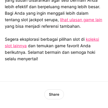
yang sudah disarankan agar sesi bermain Anda
lebih efektif dan berpeluang menang lebih besar.
Bagi Anda yang ingin menggali lebih dalam
tentang slot jackpot serupa,
lihat ulasan game lain
yang bisa menjadi referensi tambahan.
Segera eksplorasi berbagai pilihan slot di
koleksi
slot lainnya
dan temukan game favorit Anda
berikutnya. Selamat bermain dan semoga hoki
selalu menyertai!
Share