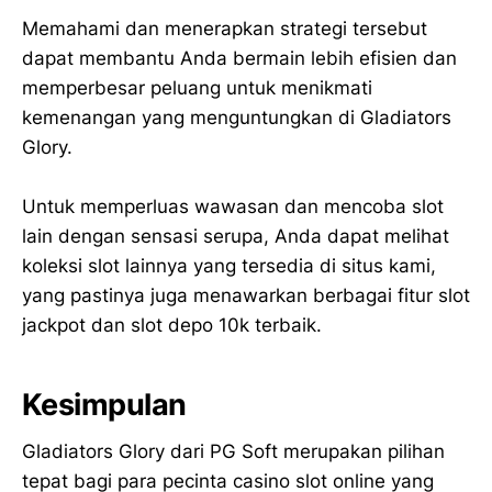
Memahami dan menerapkan strategi tersebut
dapat membantu Anda bermain lebih efisien dan
memperbesar peluang untuk menikmati
kemenangan yang menguntungkan di Gladiators
Glory.
Untuk memperluas wawasan dan mencoba slot
lain dengan sensasi serupa, Anda dapat melihat
koleksi slot lainnya yang tersedia di situs kami,
yang pastinya juga menawarkan berbagai fitur slot
jackpot dan slot depo 10k terbaik.
Kesimpulan
Gladiators Glory dari PG Soft merupakan pilihan
tepat bagi para pecinta casino slot online yang