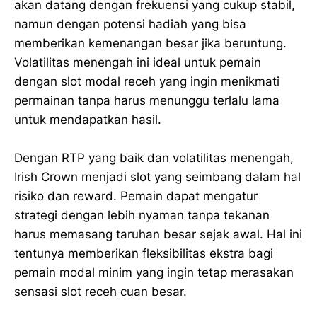
akan datang dengan frekuensi yang cukup stabil,
namun dengan potensi hadiah yang bisa
memberikan kemenangan besar jika beruntung.
Volatilitas menengah ini ideal untuk pemain
dengan slot modal receh yang ingin menikmati
permainan tanpa harus menunggu terlalu lama
untuk mendapatkan hasil.
Dengan RTP yang baik dan volatilitas menengah,
Irish Crown menjadi slot yang seimbang dalam hal
risiko dan reward. Pemain dapat mengatur
strategi dengan lebih nyaman tanpa tekanan
harus memasang taruhan besar sejak awal. Hal ini
tentunya memberikan fleksibilitas ekstra bagi
pemain modal minim yang ingin tetap merasakan
sensasi slot receh cuan besar.