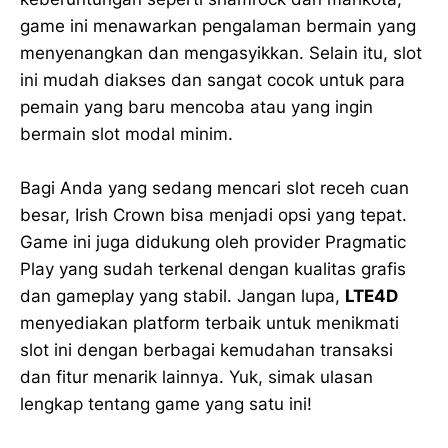
game ini menawarkan pengalaman bermain yang
menyenangkan dan mengasyikkan. Selain itu, slot
ini mudah diakses dan sangat cocok untuk para
pemain yang baru mencoba atau yang ingin
bermain slot modal minim.
Bagi Anda yang sedang mencari slot receh cuan
besar, Irish Crown bisa menjadi opsi yang tepat.
Game ini juga didukung oleh provider Pragmatic
Play yang sudah terkenal dengan kualitas grafis
dan gameplay yang stabil. Jangan lupa,
LTE4D
menyediakan platform terbaik untuk menikmati
slot ini dengan berbagai kemudahan transaksi
dan fitur menarik lainnya. Yuk, simak ulasan
lengkap tentang game yang satu ini!