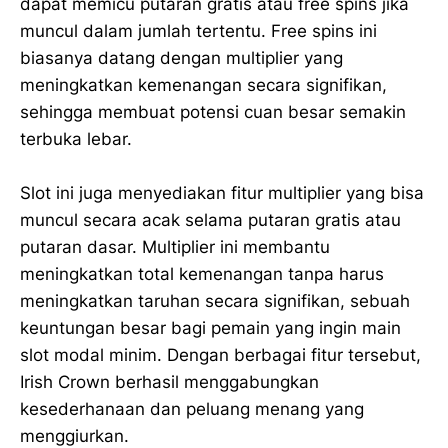
dapat memicu putaran gratis atau free spins jika
muncul dalam jumlah tertentu. Free spins ini
biasanya datang dengan multiplier yang
meningkatkan kemenangan secara signifikan,
sehingga membuat potensi cuan besar semakin
terbuka lebar.
Slot ini juga menyediakan fitur multiplier yang bisa
muncul secara acak selama putaran gratis atau
putaran dasar. Multiplier ini membantu
meningkatkan total kemenangan tanpa harus
meningkatkan taruhan secara signifikan, sebuah
keuntungan besar bagi pemain yang ingin main
slot modal minim. Dengan berbagai fitur tersebut,
Irish Crown berhasil menggabungkan
kesederhanaan dan peluang menang yang
menggiurkan.