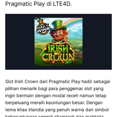
Pragmatic Play di LTE4D.
Slot Irish Crown dari Pragmatic Play hadir sebagai
pilihan menarik bagi para penggemar slot yang
ingin bermain dengan modal receh namun tetap
berpeluang meraih keuntungan besar. Dengan
tema khas Irlandia yang penuh warna dan simbol
keberuntungan seperti shamrock dan mahkota,