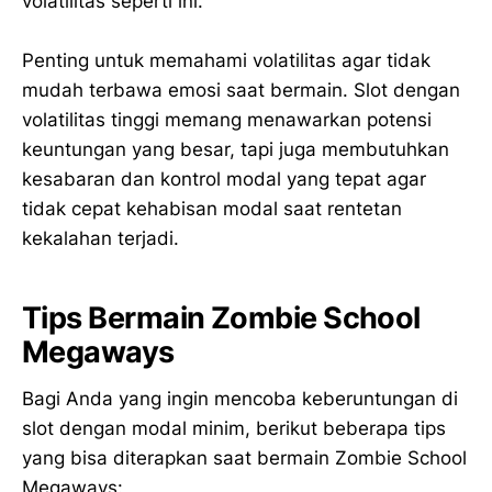
volatilitas seperti ini.
Penting untuk memahami volatilitas agar tidak
mudah terbawa emosi saat bermain. Slot dengan
volatilitas tinggi memang menawarkan potensi
keuntungan yang besar, tapi juga membutuhkan
kesabaran dan kontrol modal yang tepat agar
tidak cepat kehabisan modal saat rentetan
kekalahan terjadi.
Tips Bermain Zombie School
Megaways
Bagi Anda yang ingin mencoba keberuntungan di
slot dengan modal minim, berikut beberapa tips
yang bisa diterapkan saat bermain Zombie School
Megaways: