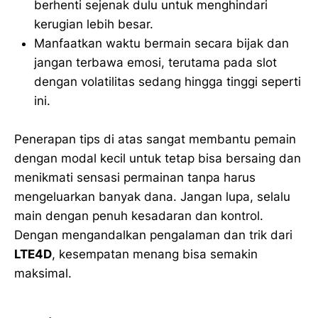
berhenti sejenak dulu untuk menghindari
kerugian lebih besar.
Manfaatkan waktu bermain secara bijak dan
jangan terbawa emosi, terutama pada slot
dengan volatilitas sedang hingga tinggi seperti
ini.
Penerapan tips di atas sangat membantu pemain
dengan modal kecil untuk tetap bisa bersaing dan
menikmati sensasi permainan tanpa harus
mengeluarkan banyak dana. Jangan lupa, selalu
main dengan penuh kesadaran dan kontrol.
Dengan mengandalkan pengalaman dan trik dari
LTE4D
, kesempatan menang bisa semakin
maksimal.