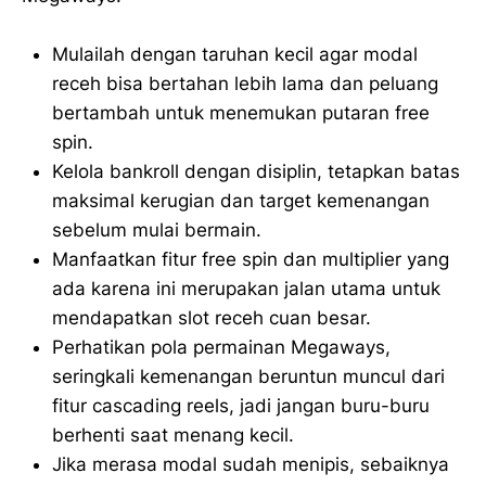
Mulailah dengan taruhan kecil agar modal
receh bisa bertahan lebih lama dan peluang
bertambah untuk menemukan putaran free
spin.
Kelola bankroll dengan disiplin, tetapkan batas
maksimal kerugian dan target kemenangan
sebelum mulai bermain.
Manfaatkan fitur free spin dan multiplier yang
ada karena ini merupakan jalan utama untuk
mendapatkan slot receh cuan besar.
Perhatikan pola permainan Megaways,
seringkali kemenangan beruntun muncul dari
fitur cascading reels, jadi jangan buru-buru
berhenti saat menang kecil.
Jika merasa modal sudah menipis, sebaiknya