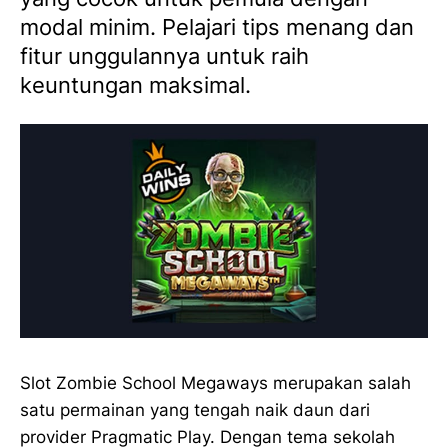
modal minim. Pelajari tips menang dan
fitur unggulannya untuk raih
keuntungan maksimal.
Slot Zombie School Megaways merupakan salah
satu permainan yang tengah naik daun dari
provider Pragmatic Play. Dengan tema sekolah