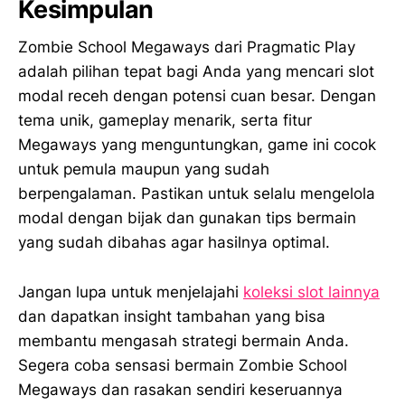
Kesimpulan
Zombie School Megaways dari Pragmatic Play
adalah pilihan tepat bagi Anda yang mencari slot
modal receh dengan potensi cuan besar. Dengan
tema unik, gameplay menarik, serta fitur
Megaways yang menguntungkan, game ini cocok
untuk pemula maupun yang sudah
berpengalaman. Pastikan untuk selalu mengelola
modal dengan bijak dan gunakan tips bermain
yang sudah dibahas agar hasilnya optimal.
Jangan lupa untuk menjelajahi
koleksi slot lainnya
dan dapatkan insight tambahan yang bisa
membantu mengasah strategi bermain Anda.
Segera coba sensasi bermain Zombie School
Megaways dan rasakan sendiri keseruannya