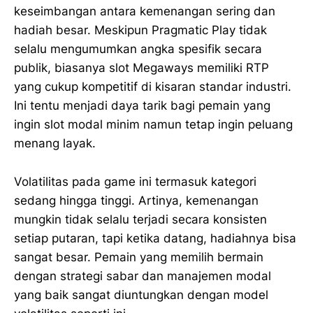
keseimbangan antara kemenangan sering dan
hadiah besar. Meskipun Pragmatic Play tidak
selalu mengumumkan angka spesifik secara
publik, biasanya slot Megaways memiliki RTP
yang cukup kompetitif di kisaran standar industri.
Ini tentu menjadi daya tarik bagi pemain yang
ingin slot modal minim namun tetap ingin peluang
menang layak.
Volatilitas pada game ini termasuk kategori
sedang hingga tinggi. Artinya, kemenangan
mungkin tidak selalu terjadi secara konsisten
setiap putaran, tapi ketika datang, hadiahnya bisa
sangat besar. Pemain yang memilih bermain
dengan strategi sabar dan manajemen modal
yang baik sangat diuntungkan dengan model