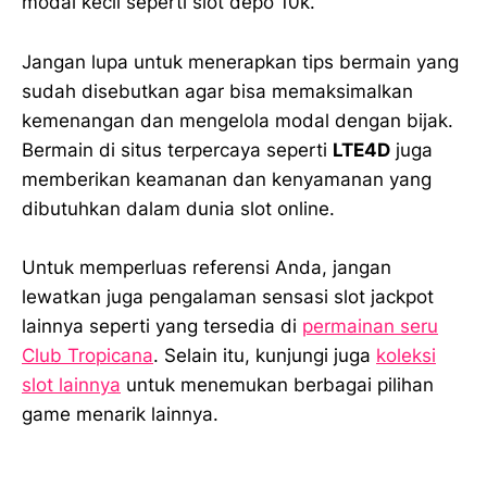
modal kecil seperti slot depo 10k.
Jangan lupa untuk menerapkan tips bermain yang
sudah disebutkan agar bisa memaksimalkan
kemenangan dan mengelola modal dengan bijak.
Bermain di situs terpercaya seperti
LTE4D
juga
memberikan keamanan dan kenyamanan yang
dibutuhkan dalam dunia slot online.
Untuk memperluas referensi Anda, jangan
lewatkan juga pengalaman sensasi slot jackpot
lainnya seperti yang tersedia di
permainan seru
Club Tropicana
. Selain itu, kunjungi juga
koleksi
slot lainnya
untuk menemukan berbagai pilihan
game menarik lainnya.