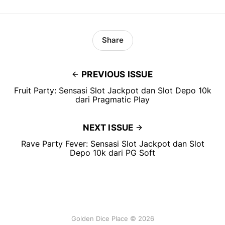
Share
PREVIOUS ISSUE
Fruit Party: Sensasi Slot Jackpot dan Slot Depo 10k
dari Pragmatic Play
NEXT ISSUE
Rave Party Fever: Sensasi Slot Jackpot dan Slot
Depo 10k dari PG Soft
Golden Dice Place © 2026