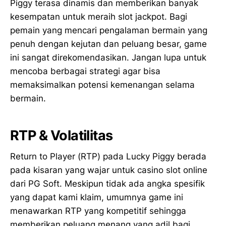
Piggy terasa dinamis dan memberikan banyak
kesempatan untuk meraih slot jackpot. Bagi
pemain yang mencari pengalaman bermain yang
penuh dengan kejutan dan peluang besar, game
ini sangat direkomendasikan. Jangan lupa untuk
mencoba berbagai strategi agar bisa
memaksimalkan potensi kemenangan selama
bermain.
RTP & Volatilitas
Return to Player (RTP) pada Lucky Piggy berada
pada kisaran yang wajar untuk casino slot online
dari PG Soft. Meskipun tidak ada angka spesifik
yang dapat kami klaim, umumnya game ini
menawarkan RTP yang kompetitif sehingga
memberikan peluang menang yang adil bagi