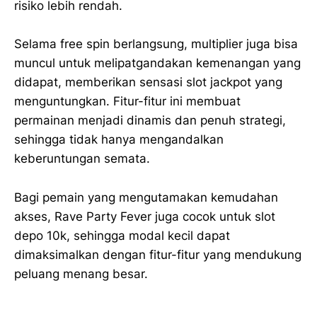
risiko lebih rendah.
Selama free spin berlangsung, multiplier juga bisa
muncul untuk melipatgandakan kemenangan yang
didapat, memberikan sensasi slot jackpot yang
menguntungkan. Fitur-fitur ini membuat
permainan menjadi dinamis dan penuh strategi,
sehingga tidak hanya mengandalkan
keberuntungan semata.
Bagi pemain yang mengutamakan kemudahan
akses, Rave Party Fever juga cocok untuk slot
depo 10k, sehingga modal kecil dapat
dimaksimalkan dengan fitur-fitur yang mendukung
peluang menang besar.