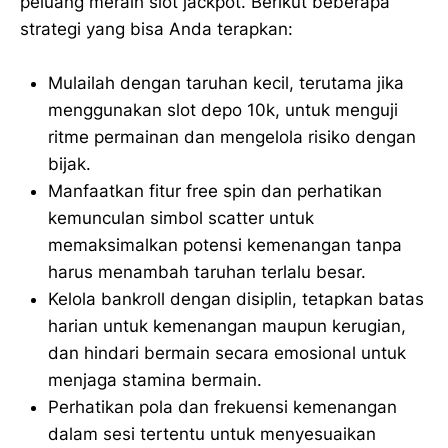
peluang meraih slot jackpot. Berikut beberapa
strategi yang bisa Anda terapkan:
Mulailah dengan taruhan kecil, terutama jika
menggunakan slot depo 10k, untuk menguji
ritme permainan dan mengelola risiko dengan
bijak.
Manfaatkan fitur free spin dan perhatikan
kemunculan simbol scatter untuk
memaksimalkan potensi kemenangan tanpa
harus menambah taruhan terlalu besar.
Kelola bankroll dengan disiplin, tetapkan batas
harian untuk kemenangan maupun kerugian,
dan hindari bermain secara emosional untuk
menjaga stamina bermain.
Perhatikan pola dan frekuensi kemenangan
dalam sesi tertentu untuk menyesuaikan