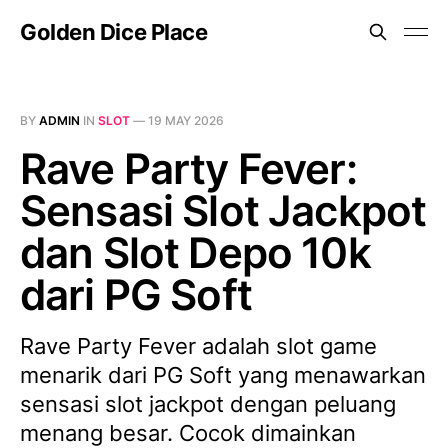
Golden Dice Place
BY
ADMIN
IN
SLOT
—
19 MAY 2026
Rave Party Fever:
Sensasi Slot Jackpot
dan Slot Depo 10k
dari PG Soft
Rave Party Fever adalah slot game
menarik dari PG Soft yang menawarkan
sensasi slot jackpot dengan peluang
menang besar. Cocok dimainkan