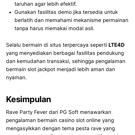
taruhan agar lebih efektif.
Gunakan fasilitas demo jika tersedia untuk
berlatih dan memahami mekanisme permainan
tanpa harus memakai modal asli.
Selalu bermain di situs terpercaya seperti
LTE4D
yang menyediakan berbagai fasilitas pendukung
dan kemudahan transaksi, sehingga pengalaman
bermain slot jackpot menjadi lebih aman dan
nyaman.
Kesimpulan
Rave Party Fever dari PG Soft menawarkan
pengalaman bermain casino slot online yang
mengasyikkan dengan tema pesta rave yang