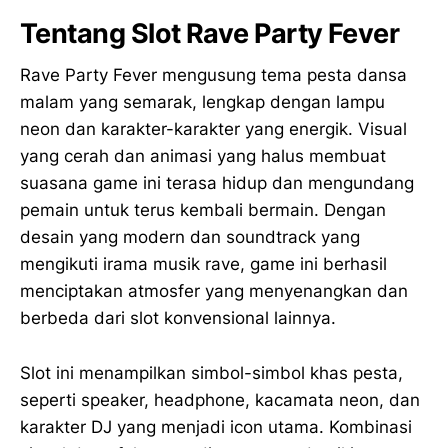
Tentang Slot Rave Party Fever
Rave Party Fever mengusung tema pesta dansa
malam yang semarak, lengkap dengan lampu
neon dan karakter-karakter yang energik. Visual
yang cerah dan animasi yang halus membuat
suasana game ini terasa hidup dan mengundang
pemain untuk terus kembali bermain. Dengan
desain yang modern dan soundtrack yang
mengikuti irama musik rave, game ini berhasil
menciptakan atmosfer yang menyenangkan dan
berbeda dari slot konvensional lainnya.
Slot ini menampilkan simbol-simbol khas pesta,
seperti speaker, headphone, kacamata neon, dan
karakter DJ yang menjadi icon utama. Kombinasi