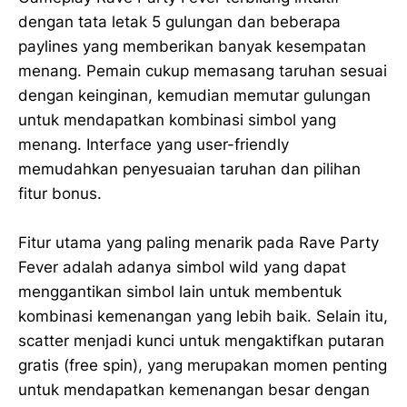
dengan tata letak 5 gulungan dan beberapa
paylines yang memberikan banyak kesempatan
menang. Pemain cukup memasang taruhan sesuai
dengan keinginan, kemudian memutar gulungan
untuk mendapatkan kombinasi simbol yang
menang. Interface yang user-friendly
memudahkan penyesuaian taruhan dan pilihan
fitur bonus.
Fitur utama yang paling menarik pada Rave Party
Fever adalah adanya simbol wild yang dapat
menggantikan simbol lain untuk membentuk
kombinasi kemenangan yang lebih baik. Selain itu,
scatter menjadi kunci untuk mengaktifkan putaran
gratis (free spin), yang merupakan momen penting
untuk mendapatkan kemenangan besar dengan