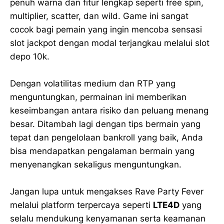
penuh warna dan fitur lengkap seperti free spin,
multiplier, scatter, dan wild. Game ini sangat
cocok bagi pemain yang ingin mencoba sensasi
slot jackpot dengan modal terjangkau melalui slot
depo 10k.
Dengan volatilitas medium dan RTP yang
menguntungkan, permainan ini memberikan
keseimbangan antara risiko dan peluang menang
besar. Ditambah lagi dengan tips bermain yang
tepat dan pengelolaan bankroll yang baik, Anda
bisa mendapatkan pengalaman bermain yang
menyenangkan sekaligus menguntungkan.
Jangan lupa untuk mengakses Rave Party Fever
melalui platform terpercaya seperti
LTE4D
yang
selalu mendukung kenyamanan serta keamanan