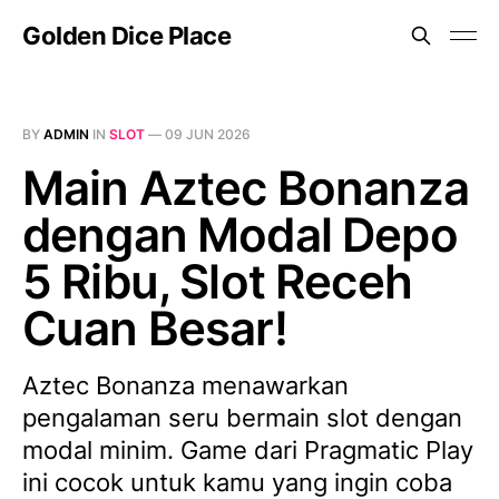
Golden Dice Place
BY
ADMIN
IN
SLOT
—
09 JUN 2026
Main Aztec Bonanza
dengan Modal Depo
5 Ribu, Slot Receh
Cuan Besar!
Aztec Bonanza menawarkan
pengalaman seru bermain slot dengan
modal minim. Game dari Pragmatic Play
ini cocok untuk kamu yang ingin coba