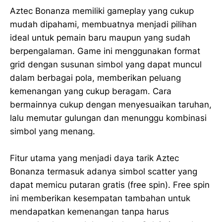
Aztec Bonanza memiliki gameplay yang cukup
mudah dipahami, membuatnya menjadi pilihan
ideal untuk pemain baru maupun yang sudah
berpengalaman. Game ini menggunakan format
grid dengan susunan simbol yang dapat muncul
dalam berbagai pola, memberikan peluang
kemenangan yang cukup beragam. Cara
bermainnya cukup dengan menyesuaikan taruhan,
lalu memutar gulungan dan menunggu kombinasi
simbol yang menang.
Fitur utama yang menjadi daya tarik Aztec
Bonanza termasuk adanya simbol scatter yang
dapat memicu putaran gratis (free spin). Free spin
ini memberikan kesempatan tambahan untuk
mendapatkan kemenangan tanpa harus